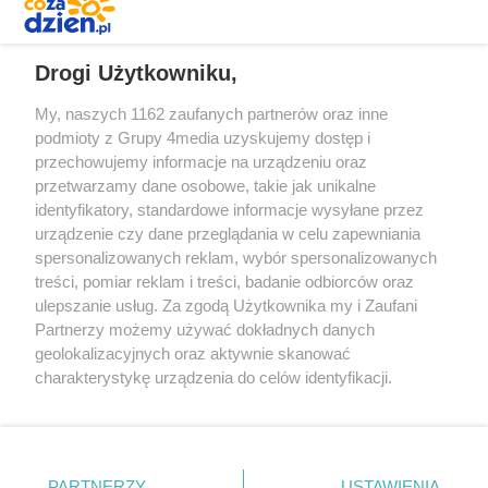
REKLAMA
Drogi Użytkowniku,
My, naszych 1162 zaufanych partnerów oraz inne
podmioty z Grupy 4media uzyskujemy dostęp i
przechowujemy informacje na urządzeniu oraz
przetwarzamy dane osobowe, takie jak unikalne
identyfikatory, standardowe informacje wysyłane przez
urządzenie czy dane przeglądania w celu zapewniania
spersonalizowanych reklam, wybór spersonalizowanych
Redakcja
Reklama
Prywatność
Praca Łódź
treści, pomiar reklam i treści, badanie odbiorców oraz
the:protocol
ulepszanie usług. Za zgodą Użytkownika my i Zaufani
Partnerzy możemy używać dokładnych danych
geolokalizacyjnych oraz aktywnie skanować
charakterystykę urządzenia do celów identyfikacji.
Ponieważ cenimy Twoją prywatność, prosimy o zgodę na
Szukaj
korzystanie z tych technologii poprzez kliknięcie
„Akceptuję”. Zgoda jest dobrowolna i zawsze możesz ją
zmienić/wycofać klikając przycisk ustawień prywatności
Facebook.com
Youtube.com
PARTNERZY
USTAWIENIA