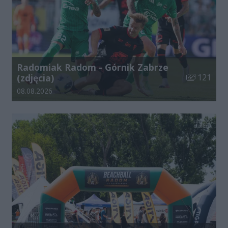
Radomiak Radom - Górnik Zabrze
Liczba zdjęć
(zdjęcia)
121
Data dodania galerii:
08.08.2026