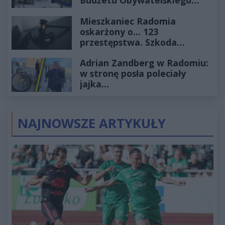
Budżetu Obywatelskiego
2027
Mieszkaniec Radomia
oskarżony o... 123
przestępstwa. Szkoda
wyceniona na ponad milion
Adrian Zandberg w Radomiu:
złotych
w stronę posła poleciały
jajka…
NAJNOWSZE ARTYKUŁY