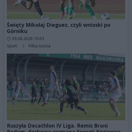
Święty Mikołaj Dieguez, czyli wnioski po
Górniku
Data dodania artykułu:
09.08.2026 10:03
Kategorie artykułu:
Sport
Piłka nożna
Ruszyła Decathlon IV Liga. Remis Broni
Radom, derbowa wygrana Energii Kozienice