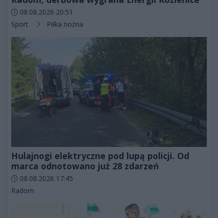
Data dodania artykułu:
08.08.2026 20:51
Kategorie artykułu:
Sport
Piłka nożna
Hulajnogi elektryczne pod lupą policji. Od
marca odnotowano już 28 zdarzeń
Data dodania artykułu:
08.08.2026 17:45
Kategorie artykułu:
Radom