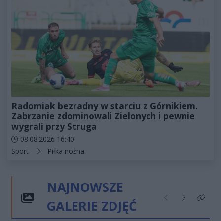
Radomiak bezradny w starciu z Górnikiem.
Zabrzanie zdominowali Zielonych i pewnie
wygrali przy Struga
Data dodania artykułu:
08.08.2026 16:40
Kategorie artykułu:
Sport
Piłka nożna
NAJNOWSZE
GALERIE ZDJĘĆ
Poprzednie
Następne
Kliknij