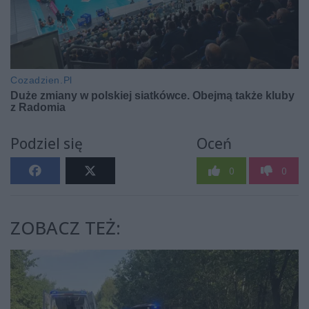
Podziel się
Oceń
0
0
ZOBACZ TEŻ: