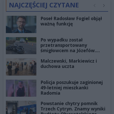
NAJCZĘŚCIEJ CZYTANE
Poprzednie
Następ
Poseł Radosław Fogiel objął
ważną funkcję
Po wypadku został
przetransportowany
śmigłowcem na Józefów.
Historia mrozi krew w żyłach
Malczewski, Markiewicz i
duchowa uczta
Policja poszukuje zaginionej
49-letniej mieszkanki
Radomia
Powstanie chytry pomnik
Trzech Cytryn. Znamy wyniki