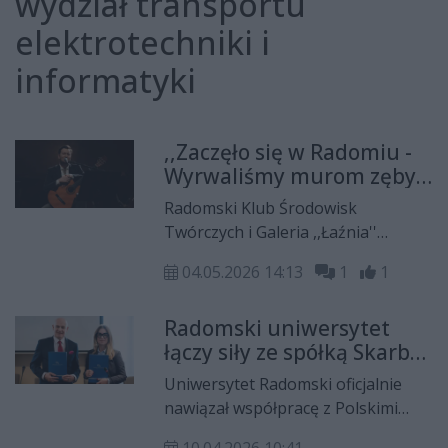
wydział transportu
elektrotechniki i
informatyki
,,Zaczęło się w Radomiu -
Wyrwaliśmy murom zęby
krat'' - 33. Ogólnopolski
Radomski Klub Środowisk
Turniej Śpiewających
Twórczych i Galeria ,,Łaźnia''
Poezję
organizuje 33. Ogólnopolski
04.05.2026 14:13
1
1
Turniej Śpiewających Poezję.
Podczas tegorocznej edycji
Radomski uniwersytet
zabrzmią piosenki do wierszy Jacka
łączy siły ze spółką Skarbu
Kaczmarskiego i Zbigniewa
Państwa. Nowe możliwości
Herberta. Pierwsze spotkanie
Uniwersytet Radomski oficjalnie
dla studentów
odbędzie się 7 maja.
nawiązał współpracę z Polskimi
Sieciami Elektroenergetycznymi SA.