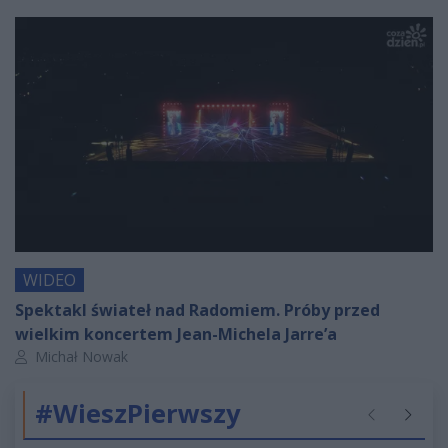
WIDEO
Spektakl świateł nad Radomiem. Próby przed
wielkim koncertem Jean-Michela Jarre’a
Autor artykułu:
Michał Nowak
#WieszPierwszy
Poprzednie
Następ