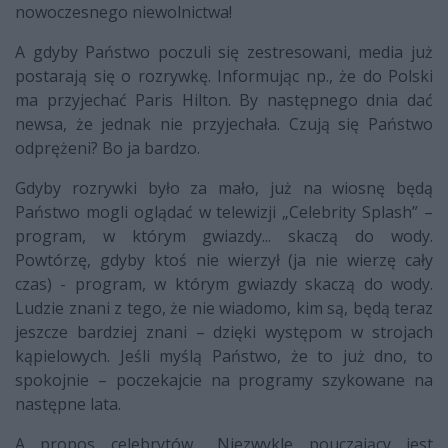
nowoczesnego niewolnictwa!
A gdyby Państwo poczuli się zestresowani, media już
postarają się o rozrywkę. Informując np., że do Polski
ma przyjechać Paris Hilton. By następnego dnia dać
newsa, że jednak nie przyjechała. Czują się Państwo
odprężeni? Bo ja bardzo.
Gdyby rozrywki było za mało, już na wiosnę będą
Państwo mogli oglądać w telewizji „Celebrity Splash” –
program, w którym gwiazdy... skaczą do wody.
Powtórzę, gdyby ktoś nie wierzył (ja nie wierzę cały
czas) - program, w którym gwiazdy skaczą do wody.
Ludzie znani z tego, że nie wiadomo, kim są, będą teraz
jeszcze bardziej znani – dzięki występom w strojach
kąpielowych. Jeśli myślą Państwo, że to już dno, to
spokojnie – poczekajcie na programy szykowane na
następne lata.
A propos celebrytów... Niezwykle pouczający jest