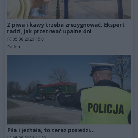
Z piwa i kawy trzeba zrezygnować. Ekspert
radzi, jak przetrwać upalne dni
Data dodania artykułu:
05.08.2026 15:01
Kategorie artykułu:
Radom
Piła i jechała, to teraz posiedzi…
Data dodania artykułu:
05.08.2026 14:20