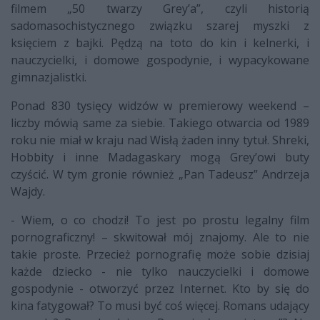
filmem „50 twarzy Grey’a”, czyli historią
sadomasochistycznego związku szarej myszki z
księciem z bajki. Pędzą na toto do kin i kelnerki, i
nauczycielki, i domowe gospodynie, i wypacykowane
gimnazjalistki.
Ponad 830 tysięcy widzów w premierowy weekend –
liczby mówią same za siebie. Takiego otwarcia od 1989
roku nie miał w kraju nad Wisłą żaden inny tytuł. Shreki,
Hobbity i inne Madagaskary mogą Grey’owi buty
czyścić. W tym gronie również „Pan Tadeusz” Andrzeja
Wajdy.
- Wiem, o co chodzi! To jest po prostu legalny film
pornograficzny! – skwitował mój znajomy. Ale to nie
takie proste. Przecież pornografię może sobie dzisiaj
każde dziecko - nie tylko nauczycielki i domowe
gospodynie - otworzyć przez Internet. Kto by się do
kina fatygował? To musi być coś więcej. Romans udający