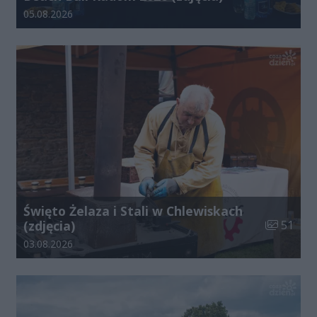
Data dodania galerii:
05.08.2026
Święto Żelaza i Stali w Chlewiskach
Liczba zdj
(zdjęcia)
51
Data dodania galerii:
03.08.2026