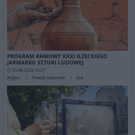
PROGRAM RAMOWY XXXI IŁŻECKIEGO
JARMARKU SZTUKI LUDOWEJ
Data dodania artykułu:
05.08.2026 15:27
Kategorie artykułu:
Region
Powiat radomski
Iłża