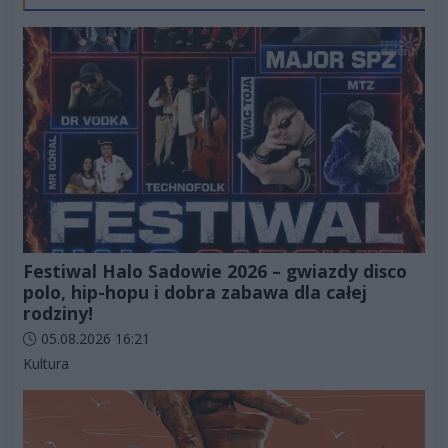
Festiwal Halo Sadowie 2026 – gwiazdy disco
polo, hip-hopu i dobra zabawa dla całej
rodziny!
Data dodania artykułu:
05.08.2026 16:21
Kategorie artykułu:
Kultura