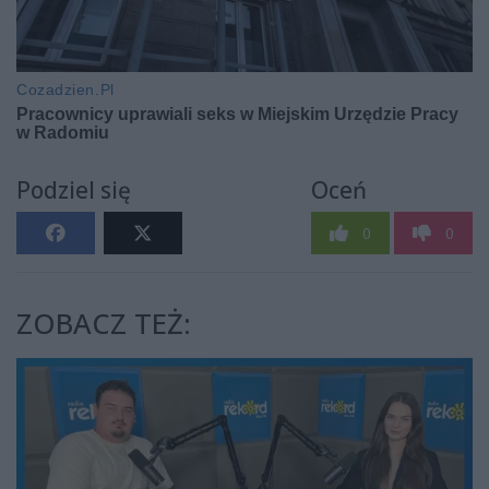
Podziel się
Oceń
0
0
ZOBACZ TEŻ: