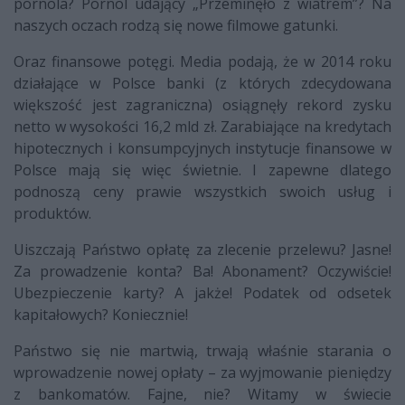
pornola? Pornol udający „Przeminęło z wiatrem”? Na
naszych oczach rodzą się nowe filmowe gatunki.
Oraz finansowe potęgi. Media podają, że w 2014 roku
działające w Polsce banki (z których zdecydowana
większość jest zagraniczna) osiągnęły rekord zysku
netto w wysokości 16,2 mld zł. Zarabiające na kredytach
hipotecznych i konsumpcyjnych instytucje finansowe w
Polsce mają się więc świetnie. I zapewne dlatego
podnoszą ceny prawie wszystkich swoich usług i
produktów.
Uiszczają Państwo opłatę za zlecenie przelewu? Jasne!
Za prowadzenie konta? Ba! Abonament? Oczywiście!
Ubezpieczenie karty? A jakże! Podatek od odsetek
kapitałowych? Koniecznie!
Państwo się nie martwią, trwają właśnie starania o
wprowadzenie nowej opłaty – za wyjmowanie pieniędzy
z bankomatów. Fajne, nie? Witamy w świecie