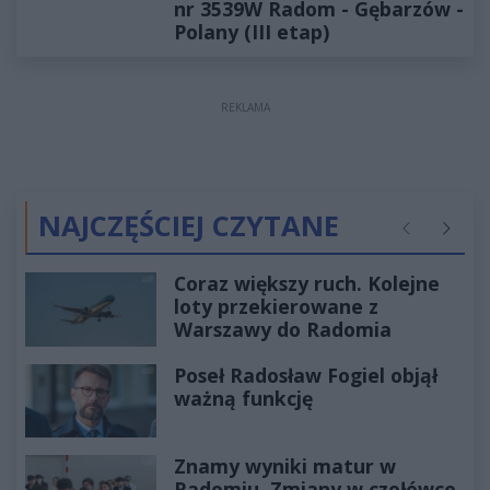
nr 3539W Radom - Gębarzów -
Polany (III etap)
REKLAMA
NAJCZĘŚCIEJ CZYTANE
Poprzednie
Następ
Coraz większy ruch. Kolejne
loty przekierowane z
Warszawy do Radomia
Poseł Radosław Fogiel objął
ważną funkcję
Znamy wyniki matur w
Radomiu. Zmiany w czołówce