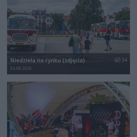
Liczba zdj
Niedziela na rynku (zdjęcia)
34
Data dodania galerii:
02.08.2026