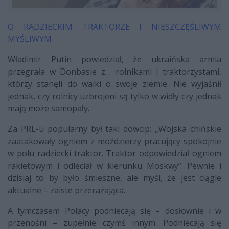
O RADZIECKIM TRAKTORZE I NIESZCZĘŚLIWYM
MYŚLIWYM
Władimir Putin powiedział, że ukraińska armia
przegrała w Donbasie z… rolnikami i traktorzystami,
którzy stanęli do walki o swoje ziemie. Nie wyjaśnił
jednak, czy rolnicy uzbrojeni są tylko w widły czy jednak
mają może samopały.
Za PRL-u popularny był taki dowcip: „Wojska chińskie
zaatakowały ogniem z moździerzy pracujący spokojnie
w polu radziecki traktor. Traktor odpowiedział ogniem
rakietowym i odleciał w kierunku Moskwy”. Pewnie i
dzisiaj to by było śmieszne, ale myśl, że jest ciągle
aktualne – zaiste przerażająca.
A tymczasem Polacy podniecają się – dosłownie i w
przenośni – zupełnie czymś innym. Podniecają się