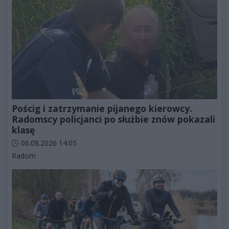
Pościg i zatrzymanie pijanego kierowcy.
Radomscy policjanci po służbie znów pokazali
klasę
Data dodania artykułu:
06.08.2026 14:05
Kategorie artykułu:
Radom