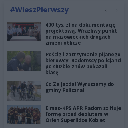
#WieszPierwszy
Poprzednie
Następ
400 tys. zł na dokumentację
projektową. Wrażliwy punkt
na mazowieckich drogach
zmieni oblicze
Pościg i zatrzymanie pijanego
kierowcy. Radomscy policjanci
po służbie znów pokazali
klasę
Co Za Jazda! Wyruszamy do
gminy Policzna!
Elmas-KPS APR Radom szlifuje
formę przed debiutem w
Orlen Superlidze Kobiet