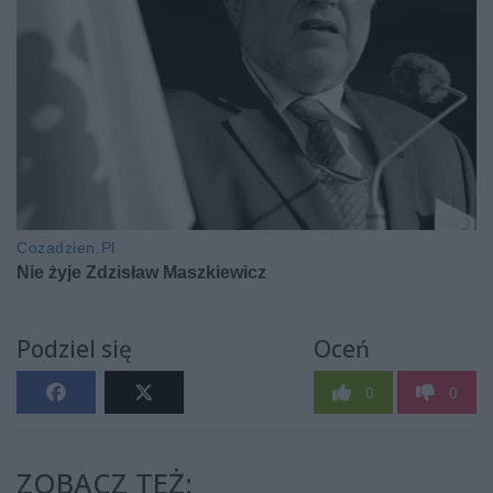
Podziel się
Oceń
0
0
ZOBACZ TEŻ: