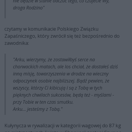
nie będzie w stanie odczuć tego, co czujecie Wy,
droga Rodzino"
czytamy w komunikacie Polskiego Związku
Zapaśniczego, który zwrócił się też bezpośrednio do
zawodnika:
"Arku, wierzymy, że zostawiłbyś serce na
chorwackich matach, ale los chciał, że dostałeś dziś
inną misję, towarzyszenia w drodze na wieczny
odpoczynek osobie najbliższej. Bądź pewien, że
wszyscy, którzy Ci kibicują i są z Tobą w tych
pięknych chwilach sukcesów, będą też - myślami -
przy Tobie w ten czas smutku.
Arku… jesteśmy z Tobą."
Kułynycza w rywalizacji w kategorii wagowej do 87 kg