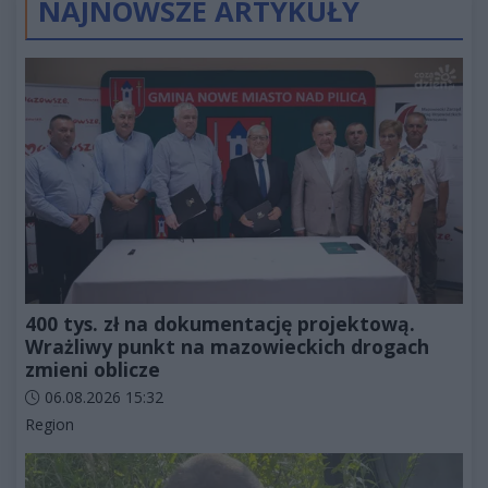
NAJNOWSZE ARTYKUŁY
400 tys. zł na dokumentację projektową.
Wrażliwy punkt na mazowieckich drogach
zmieni oblicze
Data dodania artykułu:
06.08.2026 15:32
Kategorie artykułu:
Region