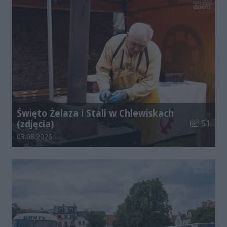
Święto Żelaza i Stali w Chlewiskach
Liczba zdj
(zdjęcia)
51
Data dodania galerii:
03.08.2026