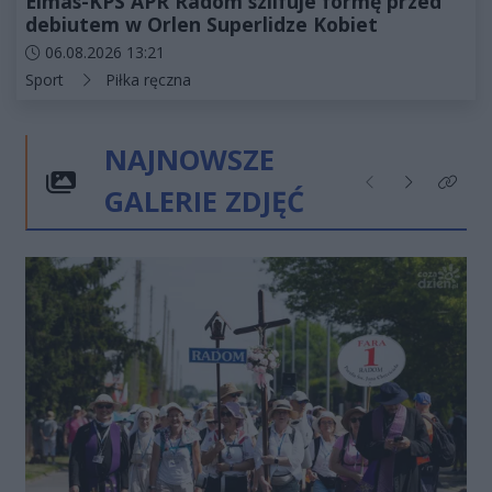
Elmas-KPS APR Radom szlifuje formę przed
debiutem w Orlen Superlidze Kobiet
Data dodania artykułu:
06.08.2026 13:21
Kategorie artykułu:
Sport
Piłka ręczna
NAJNOWSZE
GALERIE ZDJĘĆ
Poprzednie
Następne
Kliknij