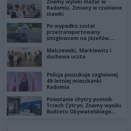
Znamy wyniki matur w
Radomiu. Zmiany w czołówce
stawki
Po wypadku został
przetransportowany
śmigłowcem na Józefów.
Historia mrozi krew w żyłach
Malczewski, Markiewicz i
duchowa uczta
Policja poszukuje zaginionej
49-letniej mieszkanki
Radomia
Powstanie chytry pomnik
Trzech Cytryn. Znamy wyniki
Budżetu Obywatelskiego
2027