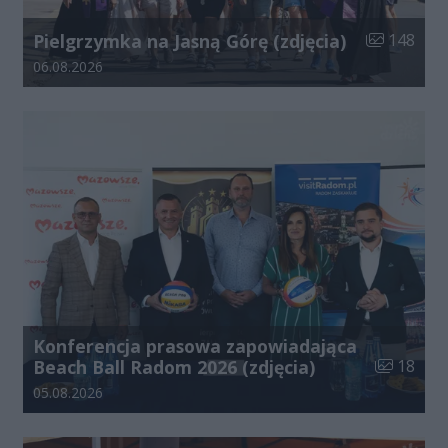
Liczba zdjęć
Pielgrzymka na Jasną Górę (zdjęcia)
148
Data dodania galerii:
06.08.2026
Konferencja prasowa zapowiadająca
Liczba zdj
Beach Ball Radom 2026 (zdjęcia)
18
Data dodania galerii:
05.08.2026