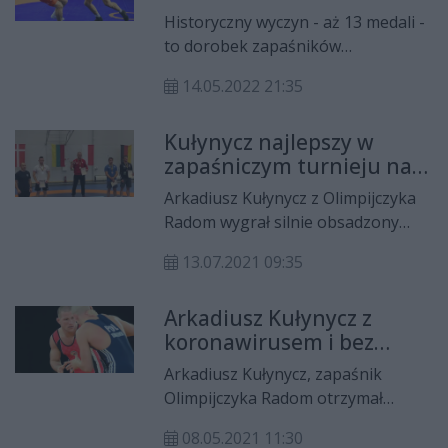
Radomiu!
w stylu klasycznym w kategorii
Historyczny wyczyn - aż 13 medali -
wagowej do 87 kilogramów.
to dorobek zapaśników
Olimpijczyka Radom podczas
14.05.2022 21:35
mistrzostw Polski, które odbyły się
w hali "Budowlanki". Radomianie
Kułynycz najlepszy w
zdobyli aż trzy złote krążki!
zapaśniczym turnieju na
Litwie
Arkadiusz Kułynycz z Olimpijczyka
Radom wygrał silnie obsadzony
turniej w Druskiennikach na Litwie.
13.07.2021 09:35
W finale reprezentant kraju
pokonał swojego kolegę z kadry –
Arkadiusz Kułynycz z
Szymona Szymonowicza.
koronawirusem i bez
szans walki o olimpijską
Arkadiusz Kułynycz, zapaśnik
kwalifikację
Olimpijczyka Radom otrzymał
pozytywny wynik testu na
08.05.2021 11:30
koronawirusa i został przez to