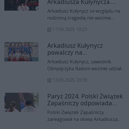
Arkadiusza Kułynycza.
Zawodnik Olimpijczyka
Arkadiusz Kułynycz ze względu na
Radom nie wystąpi na MŚ
rodzinną tragedię nie weźmie
udziału w nadchodzących
17.09.2025 10:23
mistrzostwach świata w Zagrzebiu.
Zapaśnikowi Olimpijczyka Radom
Arkadiusz Kułynycz
zmarł tata.
powalczy na
mistrzostwach świata w
Arkadiusz Kułynycz, zawodnik
Zagrzebiu!
Olimpijczyka Radom weźmie udział
w mistrzostwach świata w zapasach
13.09.2025 20:39
w stylu klasycznym. Zmagania
odbędą się w Zagrzebiu. W sztabie
Paryż 2024. Polski Związek
szkoleniowym jest z kolei trener
Zapaśniczy odpowiada
radomskiego klubu, Włodzimierz
Arkadiuszowi Kułynyczowi.
Zawadzki.
Polski Związek Zapaśniczy
"Decyzja dotycząca
zareagował na słowa Arkadiusza
sparingpartnera na IO
Kułynycza, które padły po