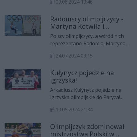
została podjęta w oparciu
09.08.2024 19:46
przegranej walce o brązowy medal
o merytoryczne
igrzysk olimpijskich. "Decyzja
przesłanki"
Radomscy olimpijczycy -
dotycząca sparingpartnera na IO
Martyna Kotwiła i
została podjęta w oparciu o
Arkadiusz Kułynycz -
merytoryczne przesłanki" - czytamy
Polscy olimpijczycy, a wśród nich
zaprzysiężeni!
w komunikacie PZZ.
reprezentanci Radomia, Martyna
Kotwiła i Arkadiusz Kułynycz,
24.07.2024 09:15
odebrali nominacje do Olimpijskiej
Reprezentacji Polski Paryż 2024.
Kułynycz pojedzie na
igrzyska!
Arkadiusz Kułynycz pojedzie na
igrzyska olimpijskie do Paryża!
Zapaśnik Olimpijczyka Radom
10.05.2024 21:34
wywalczył olimpijską przepustkę na
turnieju kwalifikacyjnym w
Olimpijczyk zdominował
Stambule. Nasz zawodnik wygrał
mistrzostwa Polski w
rywalizację repasażową w zapasach