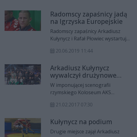
wykluczony z udziału w światowym
Radomscy zapaśnicy jadą
turnieju kwalifikacyjnym do igrzysk
na Igrzyska Europejskie
olimpijskich.
Radomscy zapaśnicy Arkadiusz
Kułynycz i Rafał Płowiec wystartują
w Igrzyskach Europejskich, które
20.06.2019 11:44
odbędą się w Mińsku na Białorusi.
Arkadiusz Kułynycz
wywalczył drużynowe
Mistrzostwo Polski!
W imponującej scenografii
rzymskiego Koloseum AKS
Wrestling Team Piotrków
21.02.2017 07:30
Trybunalski pokonał AZS AWF
Warszawa 7:2. Tym samym zespół z
Kułynycz na podium
Piotrkowa Trybunalskiego w
Krajowej Lidze Zapaśniczej został
Drugie miejsce zajął Arkadiusz
drużynowym mistrzem Polski, po