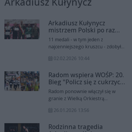
Arkadiusz Kułynycz
Arkadiusz Kułynycz
mistrzem Polski po raz
dziesiąty! Olimpijczyk
11 medali - w tym jeden z
Radom ponownie
najcenniejszego kruszcu - zdobył
najlepszy
Olimpijczyk Radom podczas 96.
02.02.2026 10:44
mistrzostw Polski w zapasach w
stylu klasycznym. Na najwyższym
Radom wspiera WOŚP: 20.
stopniu podium stanął Arkadiusz
Bieg "Policz się z cukrzycą"
Kułynycz, dla którego to dziesiąty
i koszykarski Mecz Gwiazd
tytuł mistrzowski!
Radom ponownie włączył się w
granie z Wielką Orkiestrą
Świątecznej Pomocy. Indywidualny
26.01.2026 13:56
Bieg "Policz się z cukrzycą" i
koszykarski Mecz Gwiazd RNBA
Rodzinna tragedia
połączyły sport z pomaganiem.