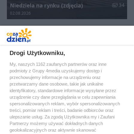
Liczba zdj
Niedziela na rynku (zdjęcia)
34
Data dodania galerii:
02.08.2026
REKLAMA
Drogi Użytkowniku,
My, naszych 1162 zaufanych partnerów oraz inne
podmioty z Grupy 4media uzyskujemy dostęp i
przechowujemy informacje na urządzeniu oraz
przetwarzamy dane osobowe, takie jak unikalne
identyfikatory, standardowe informacje wysyłane przez
urządzenie czy dane przeglądania w celu zapewniania
spersonalizowanych reklam, wybór spersonalizowanych
Redakcja
Reklama
Prywatność
Praca Łódź
treści, pomiar reklam i treści, badanie odbiorców oraz
the:protocol
ulepszanie usług. Za zgodą Użytkownika my i Zaufani
Partnerzy możemy używać dokładnych danych
geolokalizacyjnych oraz aktywnie skanować