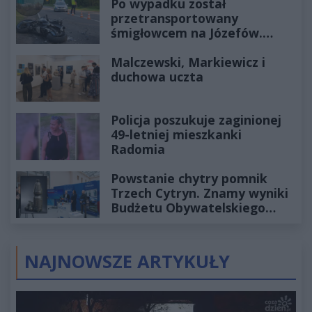
Po wypadku został
przetransportowany
śmigłowcem na Józefów.
Historia mrozi krew w żyłach
Malczewski, Markiewicz i
duchowa uczta
Policja poszukuje zaginionej
49-letniej mieszkanki
Radomia
Powstanie chytry pomnik
Trzech Cytryn. Znamy wyniki
Budżetu Obywatelskiego
2027
NAJNOWSZE ARTYKUŁY