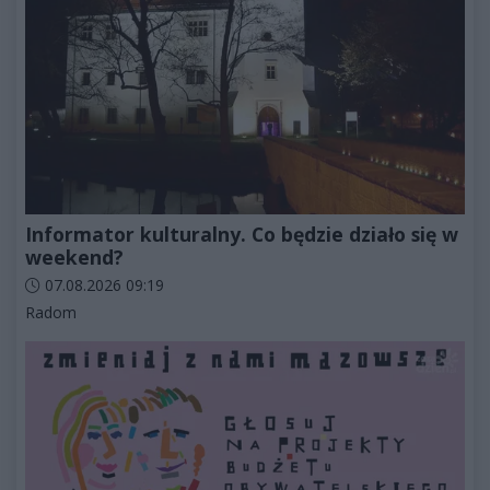
Informator kulturalny. Co będzie działo się w
weekend?
Data dodania artykułu:
07.08.2026 09:19
Kategorie artykułu:
Radom