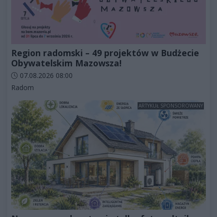
Region radomski – 49 projektów w Budżecie
Obywatelskim Mazowsza!
Data dodania artykułu:
07.08.2026 08:00
Kategorie artykułu:
Radom
ARTYKUŁ SPONSOROWANY