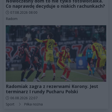
Nowoczesny dom to nie tylko fotowoltaika.
Co naprawdę decyduje o niskich rachunkach?
Data dodania artykułu:
07.08.2026 08:00
Kategorie artykułu:
Radom
Radomiak zagra z rezerwami Korony. Jest
terminarz I rundy Pucharu Polski
Data dodania artykułu:
06.08.2026 22:07
Kategorie artykułu:
Sport
Piłka nożna