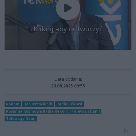
Kliknij aby odtworzyć
.
Data dodania:
26.08.2025 09:55
Radom
Dariusz Wójcik
Radia Rekord
Poranna Rozmowa Radia Rekord i Telewizji Dami
Telewizja Dami