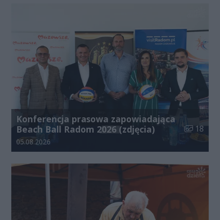
Konferencja prasowa zapowiadająca
Liczba zdj
Beach Ball Radom 2026 (zdjęcia)
18
Data dodania galerii:
05.08.2026