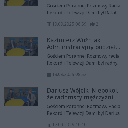
scenariusz
rakietami, o konieczności
Gościem Porannej Rozmowy Radia
wzmocnienia obrony
Rekord i Telewizji Dami był Rafał
przeciwdronowej, o budowie
Foryś z Konfederacji Korony
unikatowego pomnika
19.09.2025 08:59
2
Polskiej. Rozmawiał m. in. o
upamiętniającego polskich
problemach rolników z regionu
lotników w Radomiu, odbudowie
Kazimierz Woźniak:
radomskiego, oraz o ostatnich i
Zamku Królewskiego oraz o
Administracyjny podział
najbliższych działaniach swojego
planach utworzenia Miejskiego
lotów może być szansą dla
ugrupowania
Gościem Porannej Rozmowy radia
Urzędu Pracy.
Radomia
Rekord i Telewizji Dami był radny
Kazimierz Woźniak. opowiedział o
18.09.2025 08:52
programie naprawczym szpitala
oraz o propozycji podziału
Dariusz Wójcik: Niepokoi,
administracyjnego lotów.
że radomscy mężczyźni
żyją krócej niż mężczyźni
Gościem Porannej Rozmowy Radia
w reszcie kraju
Rekord i Telewizji Dami był Dariusz
Wójcik, który podsumował
17.09.2025 10:10
wczorajszą, nadzwyczajną sesję