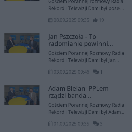
Gościem Porannej rozmowy Radia
bzdurnie
Rekord i Telewizji Dami był poseł
Konrad Frysztak. Opowiedział o
08.09.2025 09:35
19
raporcie NIK w sprawie CPK i
między innymi lotniska Warszawa-
Jan Pszczoła - To
Radom
radomianie powinni
decydować o kolejnym Air
Gościem Porannej Rozmowy Radia
Show w Radomiu
Rekord i Telewizji Dami był Jan
Pszczoła, wspomniał o zielonej
03.09.2025 09:46
1
infrastrukturze w Radomiu oraz o
sensowności budowy MUPu
Adam Bielan: PPLem
rządzi banda
nieudaczników
Gościem Porannej Rozmowy Radia
nielubiących Radomia
Rekord i Telewizji Dami był Adam
Bielan. Opowiedział o wizycie
01.09.2025 09:35
3
prezydenta Nawrockiego w