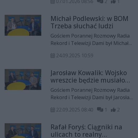
wyzwaniach, przed jakimi stoją dziś
07.01.2026 08:56
2
1
województwa mazowieckiego.
młodzi ludzie wchodzący na rynek
Maciej Ławrynowicz rozmawiał z
pracy.
Michał Podlewski: w BOM
nim m.in. o budżecie województwa
Trzeba słuchać ludzi
mazowieckiego na 2026 rok,
rosnącym zadłużeniu samorządu,
Gościem Porannej Rozmowy Radia
kontrowersjach wokół programów
Rekord i Telewizji Dami był Michał
wsparcia i zarzutach o klucz
Podlewski - społecznik. Opowiadał o
partyjny przy podziale środków, a
24.09.2025 10:59
Budżecie Obywatelskim Mazowsza
także o trudnej sytuacji finansowej
oraz projektach z regionu
Radomia i inwestycjach, które –
Jarosław Kowalik: Wojsko
radomskiego, które będą
zdaniem gościa – mogą pozostać
wreszcie będzie musiało
realizowane
jedynie na papierze.
wziąć się do roboty
Gościem Porannej Rozmowy Radia
Rekord i Telewizji Dami był Jarosław
Kowalik z Radomskiego Samorządu
22.09.2025 08:40
1
2
Obywatelskiego. Dawid Puton
rozmawiał z nim m.in. o
Rafał Foryś: Ciągniki na
bezpieczeństwie Polski w
ulicach to realny
kontekście incydentów z dronami i