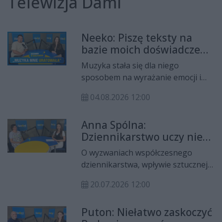
Telewizja Dami
Neeko: Piszę teksty na
bazie moich doświadczeń,
rówieśników i rodziny. To
Muzyka stała się dla niego
jest najlepszy sposób
sposobem na wyrażanie emocji i
terapii
formą terapii. Nikodem ,,Neeko’’
04.08.2026 12:00
Frączek opowiedział o swojej
twórczości, inspiracjach oraz
Anna Spólna:
albumie ,,5 lat’’ w programie Rekord
Dziennikarstwo uczy nie
w Kulturze. Natalia Pętelska
tylko tworzenia treści, ale
rozmawiała z nim także o
O wyzwaniach współczesnego
także rozmowy, słuchania
współpracy z Ari i nowym utworze
dziennikarstwa, wpływie sztucznej
i krytycznego myślenia
pt. ,,Nie puszczaj mnie''.
inteligencji na branżę medialną
20.07.2026 12:00
oraz roli mediów
społecznościowych opowiedziała
Puton: Niełatwo zaskoczyć
prof. Anna Spólna z Uniwersytetu