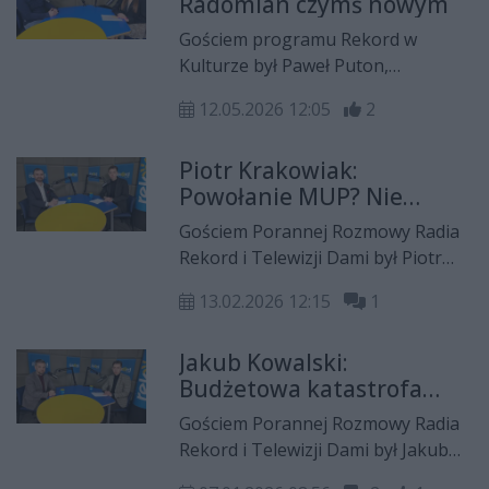
Radomian czymś nowym
Radomskiego w rozmowie dla Radia
Rekord i Telewizji Dami. Poruszono
Gościem programu Rekord w
również możliwości studiowania na
Kulturze był Paweł Puton,
Wydziale Filologiczno-
kierownik Działu Projektów
Pedagogicznym. Rozmawiała
12.05.2026 12:05
2
Kulturalnych Ośrodka Kultury i
Natalia Pętelska.
Sztuki ,,Resursa Obywatelska''.
Piotr Krakowiak:
Natalia Pętelska rozmawiała z nim
Powołanie MUP? Nie
m.in. o Nagrodzie Kulturalnej i
widziałem tam żadnych
działalności w 2025 roku,
Gościem Porannej Rozmowy Radia
analiz gospodarczych,
organizacji wydarzeń kulturalnych,
Rekord i Telewizji Dami był Piotr
ekonomicznych czy
rosnącym zainteresowaniu
Krakowiak, dyrektor Powiatowego
społecznych
mieszkańców historią Radomia,
13.02.2026 12:15
1
Urządu Pracy w Radomiu. Maciej
cyklu Retrospotkań w Resursie
Ławrynowicz rozmawiał z nim m.in.
Obywatelskiej oraz Nocy Muzeów
Jakub Kowalski:
o podziale urzędu i powołaniu
2026.
Budżetowa katastrofa
Miejskiego Urzędu Pracy,
Radomia wisi w powietrzu
drastycznych cięciach środków na
Gościem Porannej Rozmowy Radia
aktywizację bezrobotnych,
Rekord i Telewizji Dami był Jakub
rosnącym bezrobociu oraz
Kowalski, radny sejmiku