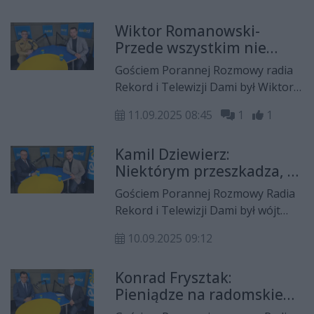
|Rady Miejskiej dotyczącej RSS
Wiktor Romanowski-
Przede wszystkim nie
panikujmy
Gościem Porannej Rozmowy radia
Rekord i Telewizji Dami był Wiktor
Romanowski oficer prasowy KM
11.09.2025 08:45
1
1
PSP w Radomiu. Opowiedział jak
zachować się w przypadku
Kamil Dziewierz:
zagrożenia ataku dronem
Niektórym przeszkadza, że
jestem z PiSu a
Gościem Porannej Rozmowy Radia
rozmawiam z każdym
Rekord i Telewizji Dami był wójt
Jedlińska Kamil Dziewierz.
10.09.2025 09:12
Podsumował działania inwestycyjne
w gminie oraz skomentował
Konrad Frysztak:
zarzuty prokuratorskie przeciw
Pieniądze na radomskie
niemu.
lotnisko nie były wydane