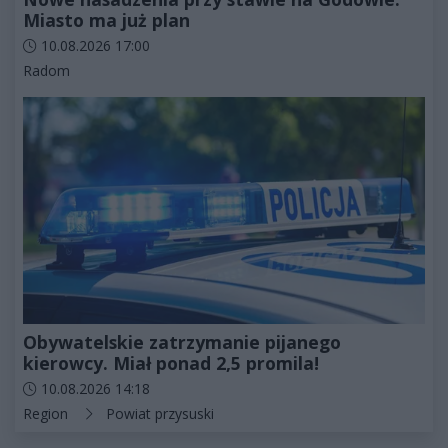
Miasto ma już plan
Data dodania artykułu:
10.08.2026 17:00
Kategorie artykułu:
Radom
Obywatelskie zatrzymanie pijanego
kierowcy. Miał ponad 2,5 promila!
Data dodania artykułu:
10.08.2026 14:18
Kategorie artykułu:
Region
Powiat przysuski