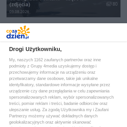
Liczba zdj
(zdjęcia)
80
Data dodania galerii:
09.08.2026
REKLAMA
Drogi Użytkowniku,
My, naszych 1162 zaufanych partnerów oraz inne
podmioty z Grupy 4media uzyskujemy dostęp i
przechowujemy informacje na urządzeniu oraz
przetwarzamy dane osobowe, takie jak unikalne
identyfikatory, standardowe informacje wysyłane przez
urządzenie czy dane przeglądania w celu zapewniania
spersonalizowanych reklam, wybór spersonalizowanych
Redakcja
Reklama
Prywatność
Praca Łódź
treści, pomiar reklam i treści, badanie odbiorców oraz
the:protocol
ulepszanie usług. Za zgodą Użytkownika my i Zaufani
Partnerzy możemy używać dokładnych danych
geolokalizacyjnych oraz aktywnie skanować