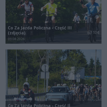
Co Za Jazda Policzna - Część III
Liczba zdjęć
(zdjęcia)
104
Data dodania galerii:
09.08.2026
Co Za Jazda Policzna - Część II