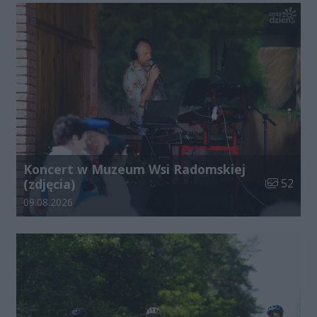
Koncert w Muzeum Wsi Radomskiej
Liczba zdj
(zdjęcia)
52
Data dodania galerii:
09.08.2026