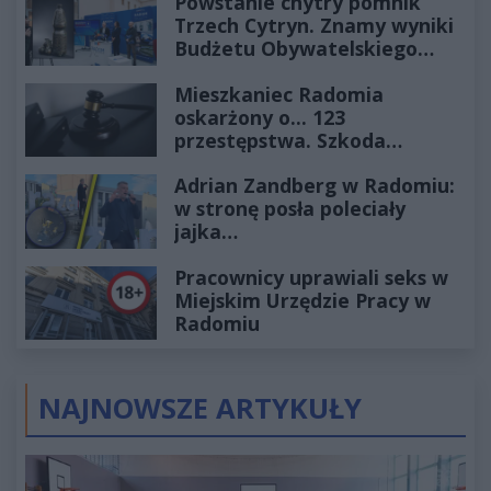
Powstanie chytry pomnik
Trzech Cytryn. Znamy wyniki
Budżetu Obywatelskiego
2027
Mieszkaniec Radomia
oskarżony o... 123
przestępstwa. Szkoda
wyceniona na ponad milion
Adrian Zandberg w Radomiu:
złotych
w stronę posła poleciały
jajka…
Pracownicy uprawiali seks w
Miejskim Urzędzie Pracy w
Radomiu
NAJNOWSZE ARTYKUŁY