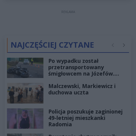
REKLAMA
NAJCZĘŚCIEJ CZYTANE
Poprzednie
Następ
Po wypadku został
przetransportowany
śmigłowcem na Józefów.
Historia mrozi krew w żyłach
Malczewski, Markiewicz i
duchowa uczta
Policja poszukuje zaginionej
49-letniej mieszkanki
Radomia