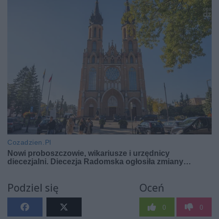
Podziel się
Oceń
0
0