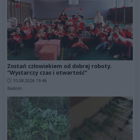
Zostań człowiekiem od dobrej roboty.
"Wystarczy czas i otwartość"
Data dodania artykułu:
10.08.2026 19:46
Kategorie artykułu:
Radom