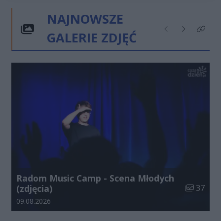
NAJNOWSZE
GALERIE ZDJĘĆ
Poprzednie
Następne
Kliknij
Radom Music Camp - Scena Młodych
Liczba zdj
(zdjęcia)
37
Data dodania galerii:
09.08.2026