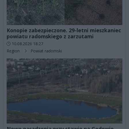
Konopie zabezpieczone. 29-letni mieszkaniec
powiatu radomskiego z zarzutami
Data dodania artykułu:
10.08.2026 18:27
Kategorie artykułu:
Region
Powiat radomski
Nowe nasadzenia przy stawie na Godowie.