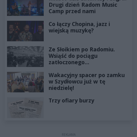
Drugi dzień Radom Music
Camp przed nami
Co łączy Chopina, jazz i
wiejską muzykę?
Ze Słoikiem po Radomiu.
Wsiąść do pociągu
zatłoczonego...
Wakacyjny spacer po zamku
w Szydłowcu już w tę
niedzielę!
Trzy ofiary burzy
REKLAMA