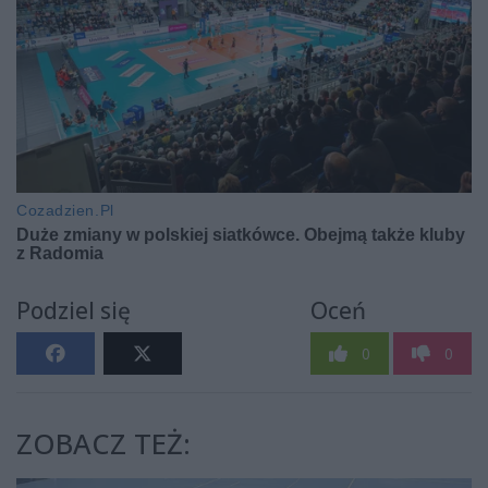
Podziel się
Oceń
0
0
ZOBACZ TEŻ: