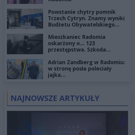
Powstanie chytry pomnik
Trzech Cytryn. Znamy wyniki
Budżetu Obywatelskiego
2027
Mieszkaniec Radomia
oskarżony o... 123
przestępstwa. Szkoda
wyceniona na ponad milion
Adrian Zandberg w Radomiu:
złotych
w stronę posła poleciały
jajka…
NAJNOWSZE ARTYKUŁY