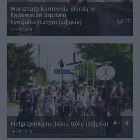
Warsztaty karmienia piersią w
Radomskim Szpitalu
Liczba zdj
Specjalistycznym (zdjęcia)
17
Data dodania galerii:
07.08.2026
Liczba zdjęć
Pielgrzymka na Jasną Górę (zdjęcia)
148
Data dodania galerii:
06.08.2026