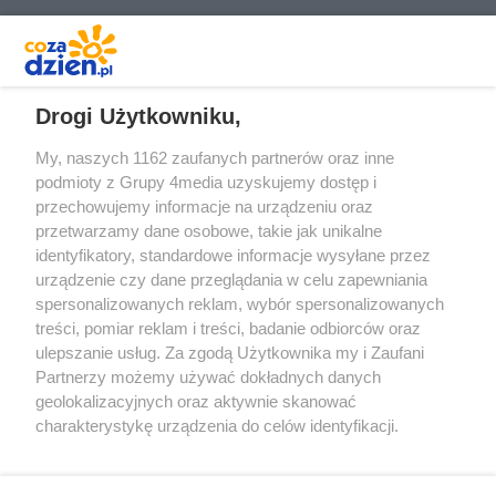
REKLAMA
Drogi Użytkowniku,
My, naszych 1162 zaufanych partnerów oraz inne
podmioty z Grupy 4media uzyskujemy dostęp i
przechowujemy informacje na urządzeniu oraz
przetwarzamy dane osobowe, takie jak unikalne
identyfikatory, standardowe informacje wysyłane przez
urządzenie czy dane przeglądania w celu zapewniania
spersonalizowanych reklam, wybór spersonalizowanych
Redakcja
Reklama
Prywatność
Praca Łódź
treści, pomiar reklam i treści, badanie odbiorców oraz
the:protocol
ulepszanie usług. Za zgodą Użytkownika my i Zaufani
Partnerzy możemy używać dokładnych danych
geolokalizacyjnych oraz aktywnie skanować
charakterystykę urządzenia do celów identyfikacji.
Ponieważ cenimy Twoją prywatność, prosimy o zgodę na
Szukaj
korzystanie z tych technologii poprzez kliknięcie