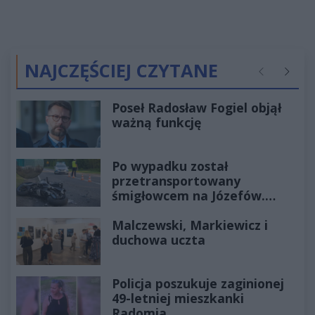
NAJCZĘŚCIEJ CZYTANE
Poprzednie
Następ
Poseł Radosław Fogiel objął
ważną funkcję
Po wypadku został
przetransportowany
śmigłowcem na Józefów.
Historia mrozi krew w żyłach
Malczewski, Markiewicz i
duchowa uczta
Policja poszukuje zaginionej
49-letniej mieszkanki
Radomia