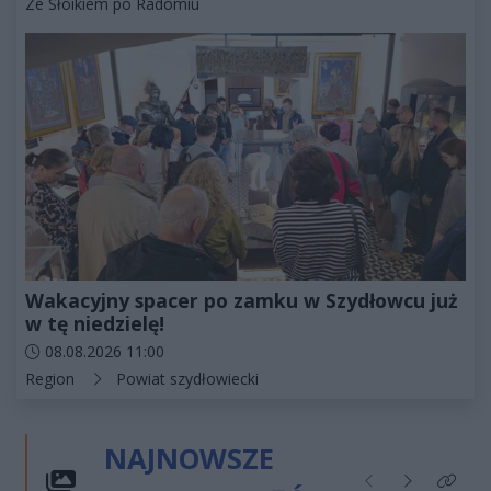
Kategorie artykułu:
Ze Słoikiem po Radomiu
Wakacyjny spacer po zamku w Szydłowcu już
w tę niedzielę!
Data dodania artykułu:
08.08.2026 11:00
Kategorie artykułu:
Region
Powiat szydłowiecki
NAJNOWSZE