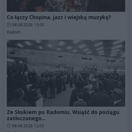
Co łączy Chopina, jazz i wiejską muzykę?
Data dodania artykułu:
08.08.2026 13:00
Kategorie artykułu:
Radom
Ze Słoikiem po Radomiu. Wsiąść do pociągu
zatłoczonego...
Data dodania artykułu:
08.08.2026 12:05