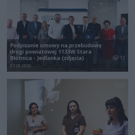
Podpisanie umowy na przebudowę
drogi powiatowej 1133W Stara
Liczba zdj
Błotnica - Jedlanka (zdjęcia)
11
Data dodania galerii:
07.08.2026