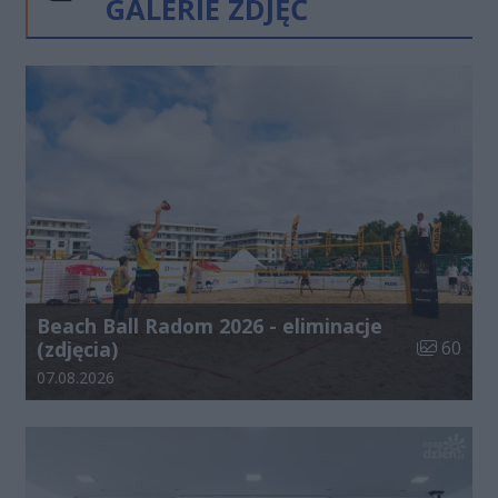
GALERIE ZDJĘĆ
Poprzednie
Następne
Kliknij
Beach Ball Radom 2026 - eliminacje
Liczba zdj
(zdjęcia)
60
Data dodania galerii:
07.08.2026