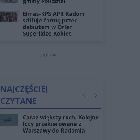
gminy Policzna!
Elmas-KPS APR Radom
szlifuje formę przed
debiutem w Orlen
Superlidze Kobiet
REKLAMA
NAJCZĘŚCIEJ
CZYTANE
Poprzednie
Następne
Coraz większy ruch. Kolejne
loty przekierowane z
Warszawy do Radomia