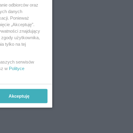
anie odbiorców oraz
nych danych
kacji. Ponieważ
ięcie „Akceptuję”.
ywatności znajdujący
ą zgody użytkownika,
 tylko na tej
 naszych serwisów
esz w
Polityce
Akceptuję