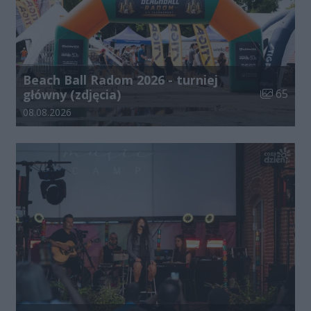
Beach Ball Radom 2026 - turniej
Liczba zdj
główny (zdjęcia)
65
Data dodania galerii:
08.08.2026