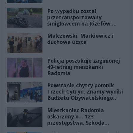
Po wypadku został
przetransportowany
śmigłowcem na Józefów.
Historia mrozi krew w żyłach
Malczewski, Markiewicz i
duchowa uczta
Policja poszukuje zaginionej
49-letniej mieszkanki
Radomia
Powstanie chytry pomnik
Trzech Cytryn. Znamy wyniki
Budżetu Obywatelskiego
2027
Mieszkaniec Radomia
oskarżony o... 123
przestępstwa. Szkoda
wyceniona na ponad milion