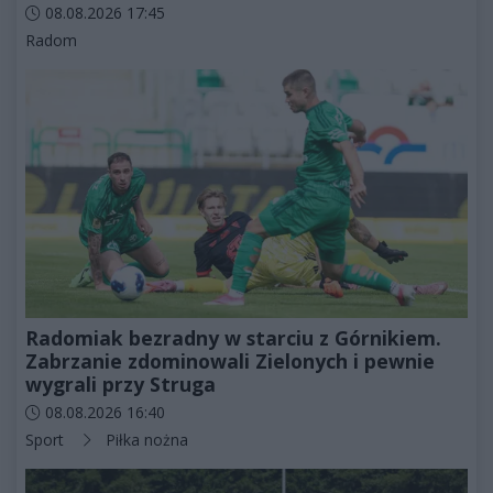
Data dodania artykułu:
08.08.2026 17:45
Kategorie artykułu:
Radom
Radomiak bezradny w starciu z Górnikiem.
Zabrzanie zdominowali Zielonych i pewnie
wygrali przy Struga
Data dodania artykułu:
08.08.2026 16:40
Kategorie artykułu:
Sport
Piłka nożna