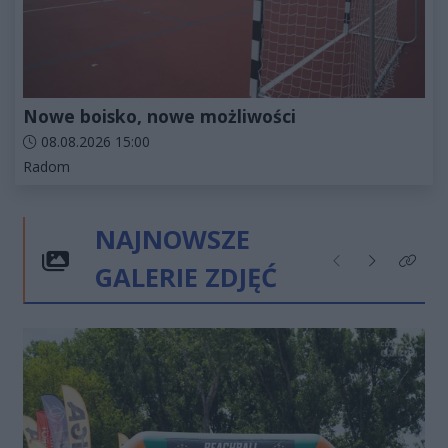
Nowe boisko, nowe możliwości
Data dodania artykułu:
08.08.2026 15:00
Kategorie artykułu:
Radom
NAJNOWSZE
GALERIE ZDJĘĆ
Poprzednie
Następne
Kliknij