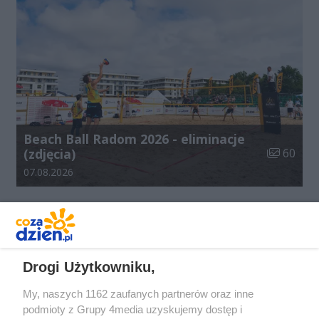
Beach Ball Radom 2026 - eliminacje
Liczba zdj
(zdjęcia)
60
Data dodania galerii:
07.08.2026
REKLAMA
Drogi Użytkowniku,
My, naszych 1162 zaufanych partnerów oraz inne
podmioty z Grupy 4media uzyskujemy dostęp i