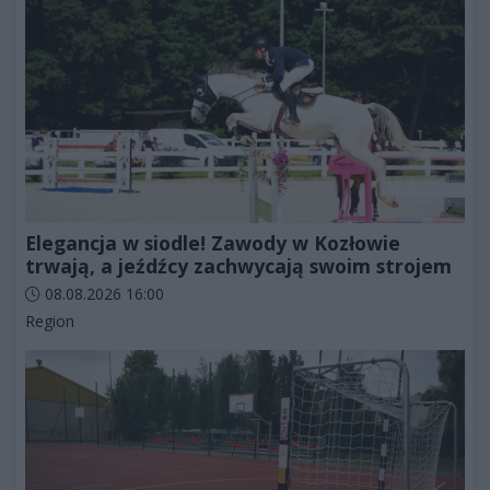
Elegancja w siodle! Zawody w Kozłowie
trwają, a jeźdźcy zachwycają swoim strojem
Data dodania artykułu:
08.08.2026 16:00
Kategorie artykułu:
Region