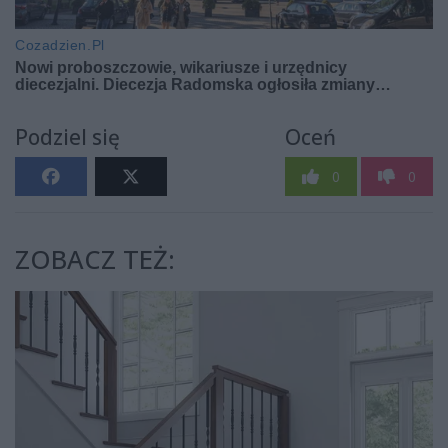
Podziel się
Oceń
0
0
ZOBACZ TEŻ: