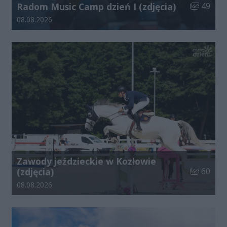
Liczba zdj
Radom Music Camp dzień I (zdjęcia)
49
Data dodania galerii:
08.08.2026
Zawody jeździeckie w Kozłowie
Liczba zdj
(zdjęcia)
60
Data dodania galerii:
08.08.2026