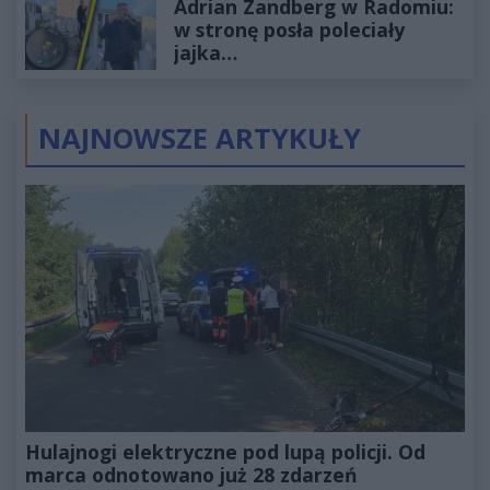
Adrian Zandberg w Radomiu:
złotych
w stronę posła poleciały
jajka…
NAJNOWSZE ARTYKUŁY
Hulajnogi elektryczne pod lupą policji. Od
marca odnotowano już 28 zdarzeń