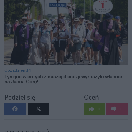
Podziel się
Oceń
0
0