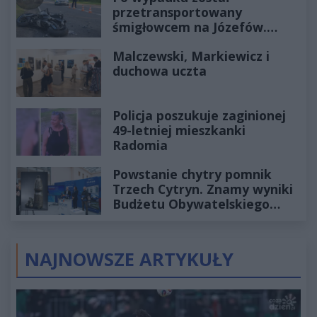
przetransportowany
śmigłowcem na Józefów.
Historia mrozi krew w żyłach
Malczewski, Markiewicz i
duchowa uczta
Policja poszukuje zaginionej
49-letniej mieszkanki
Radomia
Powstanie chytry pomnik
Trzech Cytryn. Znamy wyniki
Budżetu Obywatelskiego
2027
NAJNOWSZE ARTYKUŁY