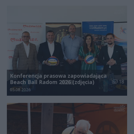
Konferencja prasowa zapowiadająca
Liczba zdj
Beach Ball Radom 2026 (zdjęcia)
18
Data dodania galerii:
05.08.2026