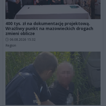
400 tys. zł na dokumentację projektową.
Wrażliwy punkt na mazowieckich drogach
zmieni oblicze
Data dodania artykułu:
06.08.2026 15:32
Kategorie artykułu:
Region