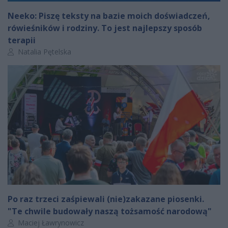
Neeko: Piszę teksty na bazie moich doświadczeń,
rówieśników i rodziny. To jest najlepszy sposób
terapii
Autor artykułu:
Natalia Pętelska
Po raz trzeci zaśpiewali (nie)zakazane piosenki.
"Te chwile budowały naszą tożsamość narodową"
Autor artykułu:
Maciej Ławrynowicz