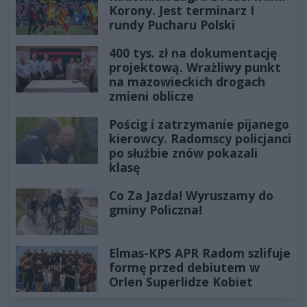
Korony. Jest terminarz I
rundy Pucharu Polski
400 tys. zł na dokumentację
projektową. Wrażliwy punkt
na mazowieckich drogach
zmieni oblicze
Pościg i zatrzymanie pijanego
kierowcy. Radomscy policjanci
po służbie znów pokazali
klasę
Co Za Jazda! Wyruszamy do
gminy Policzna!
Elmas-KPS APR Radom szlifuje
formę przed debiutem w
Orlen Superlidze Kobiet