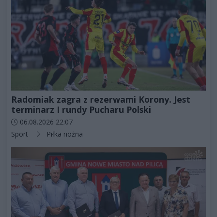
Radomiak zagra z rezerwami Korony. Jest
terminarz I rundy Pucharu Polski
Data dodania artykułu:
06.08.2026 22:07
Kategorie artykułu:
Sport
Piłka nożna