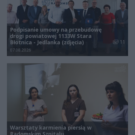
Podpisanie umowy na przebudowę
drogi powiatowej 1133W Stara
Liczba zdj
Błotnica - Jedlanka (zdjęcia)
11
Data dodania galerii:
07.08.2026
Warsztaty karmienia piersią w
Radomskim Szpitalu