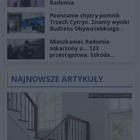
Radomia
Powstanie chytry pomnik
Trzech Cytryn. Znamy wyniki
Budżetu Obywatelskiego
2027
Mieszkaniec Radomia
oskarżony o... 123
przestępstwa. Szkoda
wyceniona na ponad milion
złotych
NAJNOWSZE ARTYKUŁY
ARTYKUŁ SPONSOROWANY