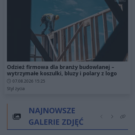
Odzież firmowa dla branży budowlanej –
wytrzymałe koszulki, bluzy i polary z logo
Data dodania artykułu:
07.08.2026 15:25
Kategorie artykułu:
Styl życia
NAJNOWSZE
GALERIE ZDJĘĆ
Poprzednie
Następne
Kliknij