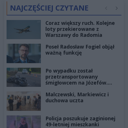
NAJCZĘŚCIEJ CZYTANE
Poprzednie
Następ
Coraz większy ruch. Kolejne
loty przekierowane z
Warszawy do Radomia
Poseł Radosław Fogiel objął
ważną funkcję
Po wypadku został
przetransportowany
śmigłowcem na Józefów.
Historia mrozi krew w żyłach
Malczewski, Markiewicz i
duchowa uczta
Policja poszukuje zaginionej
49-letniej mieszkanki