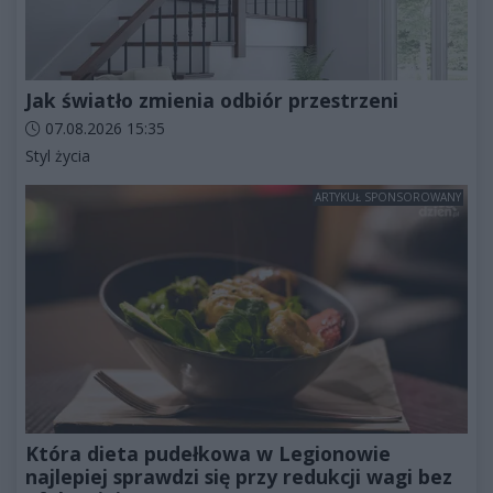
Jak światło zmienia odbiór przestrzeni
Data dodania artykułu:
07.08.2026 15:35
Kategorie artykułu:
Styl życia
ARTYKUŁ SPONSOROWANY
Która dieta pudełkowa w Legionowie
najlepiej sprawdzi się przy redukcji wagi bez