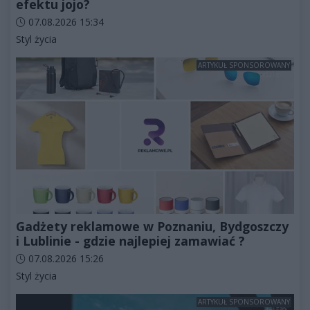
efektu jojo?
Data dodania artykułu:
07.08.2026 15:34
Kategorie artykułu:
Styl życia
ARTYKUŁ SPONSOROWANY
Gadżety reklamowe w Poznaniu, Bydgoszczy
i Lublinie - gdzie najlepiej zamawiać ?
Data dodania artykułu:
07.08.2026 15:26
Kategorie artykułu:
Styl życia
ARTYKUŁ SPONSOROWANY