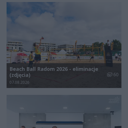
Beach Ball Radom 2026 - eliminacje
Liczba zdj
(zdjęcia)
60
Data dodania galerii:
07.08.2026