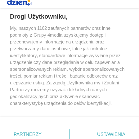
REKLAMA
Drogi Użytkowniku,
My, naszych 1162 zaufanych partnerów oraz inne
podmioty z Grupy 4media uzyskujemy dostęp i
przechowujemy informacje na urządzeniu oraz
przetwarzamy dane osobowe, takie jak unikalne
identyfikatory, standardowe informacje wysyłane przez
urządzenie czy dane przeglądania w celu zapewniania
spersonalizowanych reklam, wybór spersonalizowanych
Redakcja
Reklama
Prywatność
Praca Łódź
treści, pomiar reklam i treści, badanie odbiorców oraz
the:protocol
ulepszanie usług. Za zgodą Użytkownika my i Zaufani
Partnerzy możemy używać dokładnych danych
geolokalizacyjnych oraz aktywnie skanować
charakterystykę urządzenia do celów identyfikacji.
Ponieważ cenimy Twoją prywatność, prosimy o zgodę na
Szukaj
korzystanie z tych technologii poprzez kliknięcie
„Akceptuję”. Zgoda jest dobrowolna i zawsze możesz ją
zmienić/wycofać klikając przycisk ustawień prywatności
Facebook.com
Youtube.com
PARTNERZY
USTAWIENIA
znajdujący się w lewym dolnym rogu strony
. Niektóre