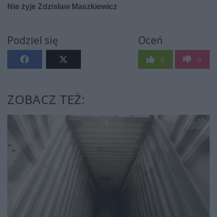
Podziel się
Oceń
0
0
ZOBACZ TEŻ: