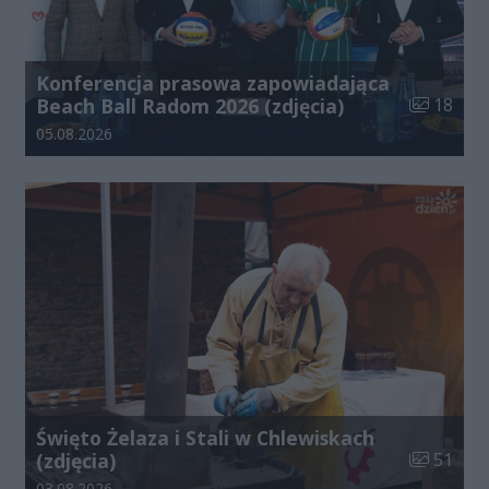
Konferencja prasowa zapowiadająca
Liczba zdj
Beach Ball Radom 2026 (zdjęcia)
18
Data dodania galerii:
05.08.2026
Święto Żelaza i Stali w Chlewiskach
Liczba zdj
(zdjęcia)
51
Data dodania galerii:
03.08.2026