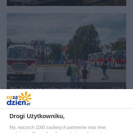
Liczba zdj
Niedziela na rynku (zdjęcia)
34
Data dodania galerii:
02.08.2026
Drogi Użytkowniku,
REKLAMA
My, naszych 1160 zaufanych partnerów oraz inne