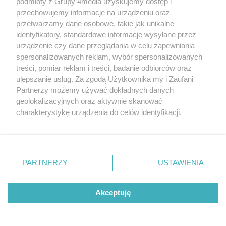
podmioty z Grupy 4media uzyskujemy dostęp i
przechowujemy informacje na urządzeniu oraz
przetwarzamy dane osobowe, takie jak unikalne
identyfikatory, standardowe informacje wysyłane przez
urządzenie czy dane przeglądania w celu zapewniania
spersonalizowanych reklam, wybór spersonalizowanych
treści, pomiar reklam i treści, badanie odbiorców oraz
ulepszanie usług. Za zgodą Użytkownika my i Zaufani
Partnerzy możemy używać dokładnych danych
Redakcja
Reklama
Prywatność
Praca Łódź
geolokalizacyjnych oraz aktywnie skanować
the:protocol
charakterystykę urządzenia do celów identyfikacji.
Ponieważ cenimy Twoją prywatność, prosimy o zgodę na
korzystanie z tych technologii poprzez kliknięcie
„Akceptuję”. Zgoda jest dobrowolna i zawsze możesz ją
zmienić/wycofać klikając przycisk ustawień prywatności
Szukaj
PARTNERZY
USTAWIENIA
znajdujący się w lewym dolnym rogu strony
. Niektóre
rodzaje przetwarzania danych nie wymagają zgody
użytkownika, ale masz prawo sprzeciwić się takiemu
Akceptuję
Facebook.com
Youtube.com
przetwarzaniu. Preferencje będą miały zastosowania tylko
na tej witrynie.