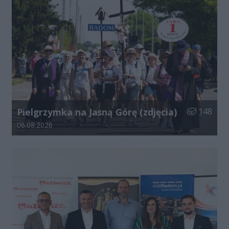
Liczba zdjęć
Pielgrzymka na Jasną Górę (zdjęcia)
148
Data dodania galerii:
06.08.2026