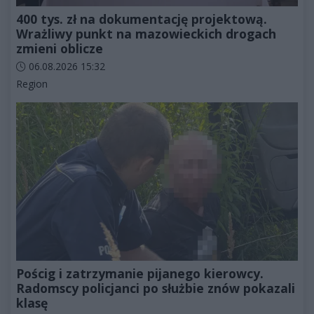
400 tys. zł na dokumentację projektową.
Wrażliwy punkt na mazowieckich drogach
zmieni oblicze
Data dodania artykułu:
06.08.2026 15:32
Kategorie artykułu:
Region
Pościg i zatrzymanie pijanego kierowcy.
Radomscy policjanci po służbie znów pokazali
klasę