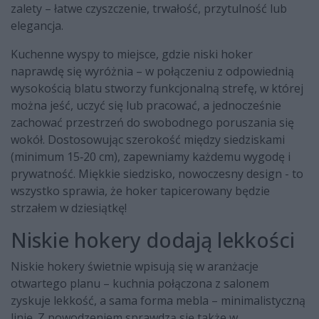
zalety – łatwe czyszczenie, trwałość, przytulność lub
elegancja.
Kuchenne wyspy to miejsce, gdzie niski hoker
naprawdę się wyróżnia – w połączeniu z odpowiednią
wysokością blatu stworzy funkcjonalną strefę, w której
można jeść, uczyć się lub pracować, a jednocześnie
zachować przestrzeń do swobodnego poruszania się
wokół. Dostosowując szerokość między siedziskami
(minimum 15‑20 cm), zapewniamy każdemu wygodę i
prywatność. Miękkie siedzisko, nowoczesny design - to
wszystko sprawia, że hoker tapicerowany będzie
strzałem w dziesiątkę!
Niskie hokery dodają lekkości
Niskie hokery świetnie wpisują się w aranżacje
otwartego planu – kuchnia połączona z salonem
zyskuje lekkość, a sama forma mebla – minimalistyczną
linię. Z powodzeniem sprawdzą się także w