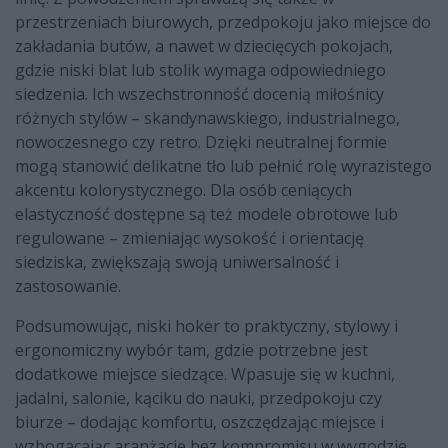
przestrzeniach biurowych, przedpokoju jako miejsce do
zakładania butów, a nawet w dziecięcych pokojach,
gdzie niski blat lub stolik wymaga odpowiedniego
siedzenia. Ich wszechstronność docenią miłośnicy
różnych stylów – skandynawskiego, industrialnego,
nowoczesnego czy retro. Dzięki neutralnej formie
mogą stanowić delikatne tło lub pełnić rolę wyrazistego
akcentu kolorystycznego. Dla osób ceniących
elastyczność dostępne są też modele obrotowe lub
regulowane – zmieniając wysokość i orientację
siedziska, zwiększają swoją uniwersalność i
zastosowanie.
Podsumowując, niski hoker to praktyczny, stylowy i
ergonomiczny wybór tam, gdzie potrzebne jest
dodatkowe miejsce siedzące. Wpasuje się w kuchni,
jadalni, salonie, kąciku do nauki, przedpokoju czy
biurze – dodając komfortu, oszczędzając miejsce i
wzbogacając aranżację bez kompromisu w wygodzie.