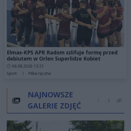
Elmas-KPS APR Radom szlifuje formę przed
debiutem w Orlen Superlidze Kobiet
Data dodania artykułu:
06.08.2026 13:21
Kategorie artykułu:
Sport
Piłka ręczna
NAJNOWSZE
GALERIE ZDJĘĆ
Poprzednie
Następne
Kliknij