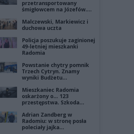
przetransportowany
śmigłowcem na Józefów.
Historia mrozi krew w
Malczewski, Markiewicz i
żyłach
duchowa uczta
Policja poszukuje zaginionej
49-letniej mieszkanki
Radomia
Powstanie chytry pomnik
Trzech Cytryn. Znamy
wyniki Budżetu
Obywatelskiego 2027
Mieszkaniec Radomia
oskarżony o... 123
przestępstwa. Szkoda
wyceniona na ponad milion
Adrian Zandberg w
złotych
Radomiu: w stronę posła
poleciały jajka…