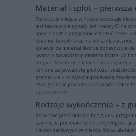
Materiał i splot – pierwsz
Najpopularniejsza w Polsce pozostaje klasyc
jest łatwa w pielęgnacji. Jeśli zależy Ci na
splocie będzie przyjemnie chłodzić latem i el
dzianina bawełniana, ma lekką elastyczność 
sprawia, że materiał dobrze dopasowuje się 
świetnie sprawdzi się grubsze frotte lub flan
dotyku. W ostatnich latach coraz częściej p
cenione za jedwabistą gładkość i właściwośc
gramaturę – im wyższa (podawaną zwykle w g/
choć grubość powinna odpowiadać także tem
upodobaniom.
Rodzaje wykończenia – z g
Klasyczne prześcieradło bez gumki przypom
zawinięcia pod materac na całej długości; 
niestandardowych wymiarów łóżka, ale łatw