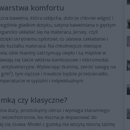
a warstwa komfortu
zna bawełna, która oddycha, dobrze chłonie wilgoć i
 szczególnie gładkim dotyku, satyna bawełniana o gęstym
egancko układać się na materacu. Jersey, czyli
dzięki skrętnemu splotowi, co ułatwia zakładanie i
do kształtu materaca. Na chłodniejsze miesiące
ela; obie tkaniny zatrzymują ciepło i są miękkie w
ojawiają się także włókna bambusowe i mikromodal,
i antybakteryjne. Wybierając tkaninę, zwróć uwagę na
m²), tym cięższe i trwalsze będzie prześcieradło,
peraturze w sypialni i indywidualnym
umką czy klasyczne?
ina duży, prostokątny obrus i wymaga starannego
jest wszechstronne, bo można je dopasować do
iej się zsuwa. Model z gumką ma wszytą mocną taśmę