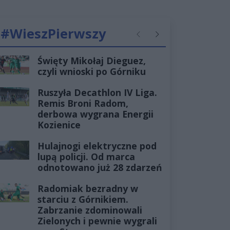
#WieszPierwszy
Poprzednie
Następne
Święty Mikołaj Dieguez,
czyli wnioski po Górniku
Ruszyła Decathlon IV Liga.
Remis Broni Radom,
derbowa wygrana Energii
Kozienice
Hulajnogi elektryczne pod
lupą policji. Od marca
odnotowano już 28 zdarzeń
Radomiak bezradny w
starciu z Górnikiem.
Zabrzanie zdominowali
Zielonych i pewnie wygrali