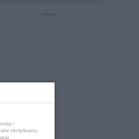
REKLAMA
ostęp i
lne identyfikatory,
iania