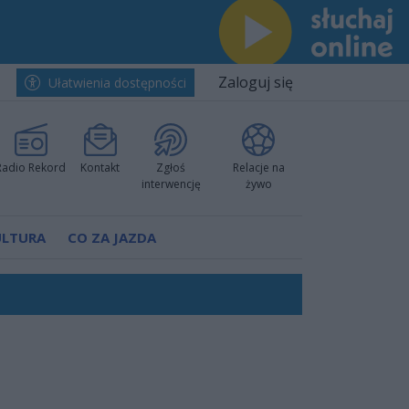
Zaloguj się
Ułatwienia dostępności
Radio Rekord
Kontakt
Zgłoś
Relacje na
interwencję
żywo
ULTURA
CO ZA JAZDA
h i pewnie wygrali przy Struga