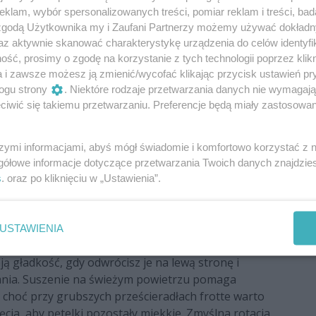
 wersja do trzydziestu albo nawet trzydziestu pięciu
klam, wybór spersonalizowanych treści, pomiar reklam i treści, bad
 zgodą Użytkownika my i Zaufani Partnerzy możemy używać dokład
y – estetyka spotyka zdrowie
az aktywnie skanować charakterystykę urządzenia do celów identyfi
ść, prosimy o zgodę na korzystanie z tych technologii poprzez klikn
z częściej decydujemy się na odważne kolory lub
a i zawsze możesz ją zmienić/wycofać klikając przycisk ustawień pr
alni. Pamiętaj, że mocny pigment w głęboko barwionej
ogu strony
. Niektóre rodzaje przetwarzania danych nie wymagaj
owania; warto szukać krótkiego oznaczenia
iwić się takiemu przetwarzaniu. Preferencje będą miały zastosowania
brak szkodliwych substancji mogących podrażniać
może optycznie powiększyć niewielkie wnętrze,
szymi informacjami, abyś mógł świadomie i komfortowo korzystać z
ne przebarwienia, ale mogą nieco szybciej tracić
gółowe informacje dotyczące przetwarzania Twoich danych znajdzi
s
. oraz po kliknięciu w „Ustawienia”.
dy komfort spotyka praktykę
u stopni usuwa większość bakterii i roztoczy,
USTAWIENIA
 sześćdziesięciu stopniach, jeśli producent na
ją gładkość, gdy odwrócisz je na lewą stronę i
ania. Suszenie na świeżym powietrzu pomaga
, choć przy grubszych prześcieradłach frotte warto
ięcia, aby pętelki pozostały miękkie. Zmyślna rotacja