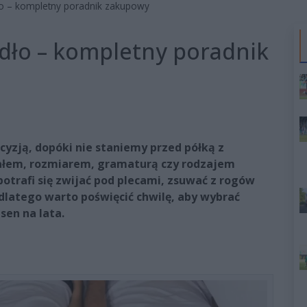
ło – kompletny poradnik zakupowy
adło – kompletny poradnik
cyzją, dopóki nie staniemy przed półką z
riałem, rozmiarem, gramaturą czy rodzajem
otrafi się zwijać pod plecami, zsuwać z rogów
 dlatego warto poświęcić chwilę, aby wybrać
en na lata.