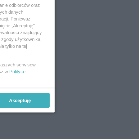
anie odbiorców oraz
nych danych
kacji. Ponieważ
ięcie „Akceptuję”.
ywatności znajdujący
ą zgody użytkownika,
 tylko na tej
 naszych serwisów
esz w
Polityce
Akceptuję