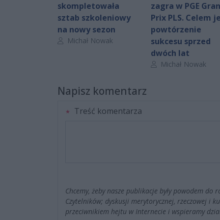
skompletowała
zagra w PGE Gra
sztab szkoleniowy
Prix PLS. Celem j
na nowy sezon
powtórzenie
Autor artykułu:
Michał Nowak
sukcesu sprzed
dwóch lat
Autor artykułu:
Michał Nowak
Napisz komentarz
Treść komentarza
Chcemy, żeby nasze publikacje były powodem do r
Czytelników; dyskusji merytorycznej, rzeczowej i 
przeciwnikiem hejtu w Internecie i wspieramy dzia