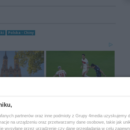
ski
Polska - Chiny
niku,
fanych partnerów oraz inne podmioty z Grupy 4media uzyskujemy d
cje na urządzeniu oraz przetwarzamy dane osobowe, takie jak unika
je wysyłane przez urządzenie czy dane przeglądania w celu zapewn