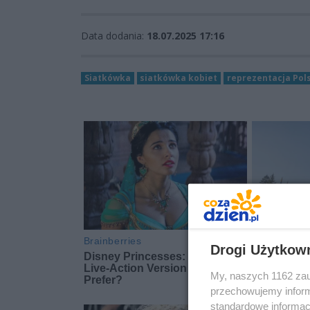
Data dodania:
18.07.2025 17:16
Siatkówka
siatkówka kobiet
reprezentacja Pol
Drogi Użytkow
My, naszych 1162 zau
przechowujemy informa
standardowe informac