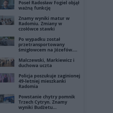
Poseł Radosław Fogiel objął
ważną funkcję
Znamy wyniki matur w
Radomiu. Zmiany w
czołówce stawki
Po wypadku został
przetransportowany
śmigłowcem na Józefów.
Historia mrozi krew w
Malczewski, Markiewicz i
żyłach
duchowa uczta
Policja poszukuje zaginionej
49-letniej mieszkanki
Radomia
Powstanie chytry pomnik
Trzech Cytryn. Znamy
wyniki Budżetu
Obywatelskiego 2027