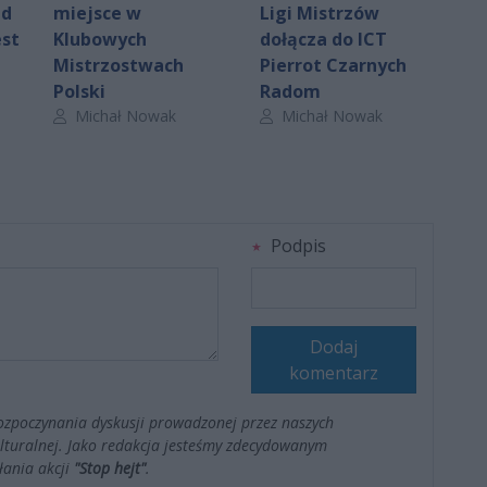
nd
miejsce w
Ligi Mistrzów
est
Klubowych
dołącza do ICT
Mistrzostwach
Pierrot Czarnych
Polski
Radom
Autor artykułu:
Autor artykułu:
Michał Nowak
Michał Nowak
Podpis
Dodaj
komentarz
ozpoczynania dyskusji prowadzonej przez naszych
kulturalnej. Jako redakcja jesteśmy zdecydowanym
łania akcji
"Stop hejt"
.