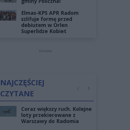
gminy Policzna!
Elmas-KPS APR Radom
szlifuje formę przed
debiutem w Orlen
Superlidze Kobiet
REKLAMA
NAJCZĘŚCIEJ
CZYTANE
Poprzednie
Następne
Coraz większy ruch. Kolejne
loty przekierowane z
Warszawy do Radomia