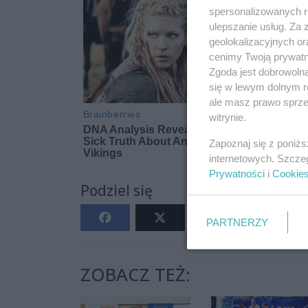
spersonalizowanych re
ulepszanie usług. Za
geolokalizacyjnych or
cenimy Twoją prywatno
Zgoda jest dobrowoln
się w lewym dolnym r
ale masz prawo sprzec
witrynie.
Zapoznaj się z poniż
internetowych. Szcze
Prywatności
i
Cookie
Podziel się
PARTNERZY
ZOBACZ TEŻ: