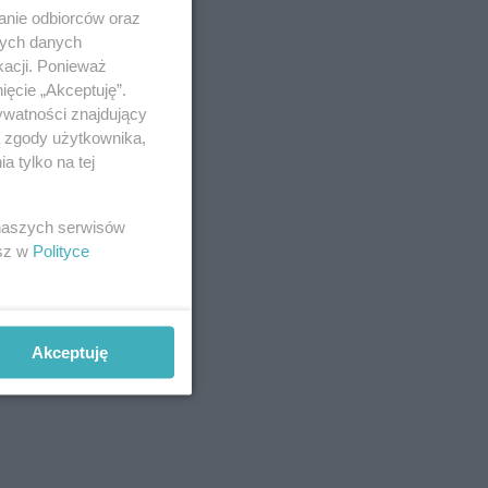
anie odbiorców oraz
nych danych
kacji. Ponieważ
ięcie „Akceptuję”.
ywatności znajdujący
ą zgody użytkownika,
 tylko na tej
 naszych serwisów
esz w
Polityce
Akceptuję