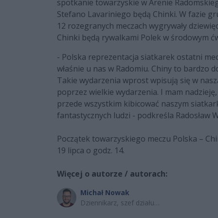
spotkanie towarzyskie w Arenie Radomskie
Stefano Lavariniego będą Chinki. W fazie gr
12 rozegranych meczach wygrywały dziewięcio
Chinki będą rywalkami Polek w środowym ćwi
- Polska reprezentacja siatkarek ostatni m
właśnie u nas w Radomiu. Chiny to bardzo do
Takie wydarzenia wprost wpisują się w nas
poprzez wielkie wydarzenia. I mam nadzieję
przede wszystkim kibicować naszym siatkar
fantastycznych ludzi - podkreśla Radosław 
Początek towarzyskiego meczu Polska – Ch
19 lipca o godz. 14.
Więcej o autorze / autorach:
Michał Nowak
Dziennikarz, szef działu
sportowego