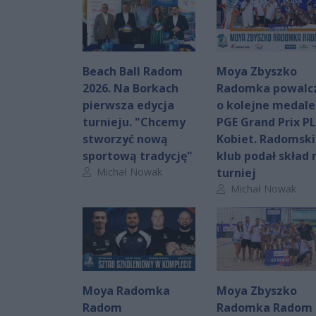
Beach Ball Radom
Moya Zbyszko
2026. Na Borkach
Radomka powalc
pierwsza edycja
o kolejne medale
turnieju. "Chcemy
PGE Grand Prix P
stworzyć nową
Kobiet. Radomski
sportową tradycję"
klub podał skład 
Autor artykułu:
Michał Nowak
turniej
Autor artykułu:
Michał Nowak
Moya Radomka
Moya Zbyszko
Radom
Radomka Radom