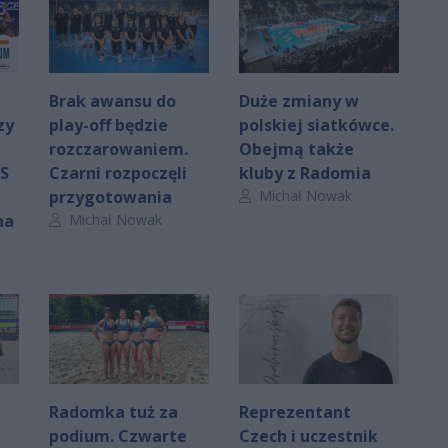
Brak awansu do
Duże zmiany w
zy
play-off będzie
polskiej siatkówce.
rozczarowaniem.
Obejmą także
LS
Czarni rozpoczęli
kluby z Radomia
Autor artykułu:
przygotowania
Michał Nowak
Autor artykułu:
na
Michał Nowak
Radomka tuż za
Reprezentant
podium. Czwarte
Czech i uczestnik