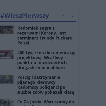
#WieszPierwszy
Poprzednie
Następne
Radomiak zagra z
rezerwami Korony. Jest
terminarz I rundy Pucharu
Polski
400 tys. zł na dokumentację
projektową. Wrażliwy
punkt na mazowieckich
drogach zmieni oblicze
Pościg i zatrzymanie
pijanego kierowcy.
Radomscy policjanci po
służbie znów pokazali klasę
Co Za Jazda! Wyruszamy do