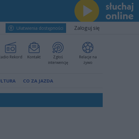
Zaloguj się
Ułatwienia dostępności
Radio Rekord
Kontakt
Zgłoś
Relacje na
interwencję
żywo
ULTURA
CO ZA JAZDA
ów pokazali klasę
rzowi
worzyć nową sportową tradycję"
ruchu