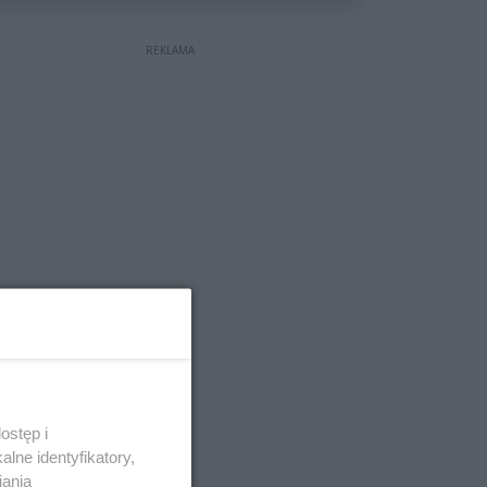
REKLAMA
ostęp i
lne identyfikatory,
iania