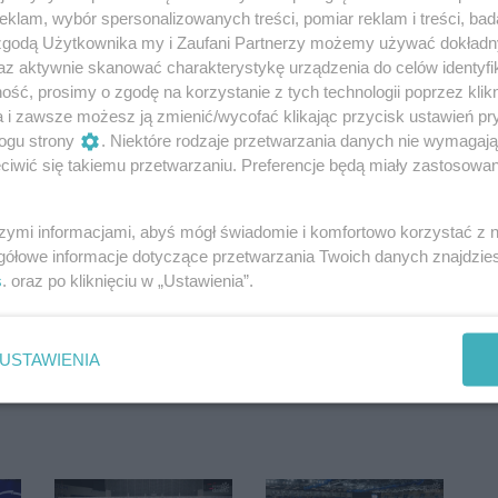
klam, wybór spersonalizowanych treści, pomiar reklam i treści, bad
 zgodą Użytkownika my i Zaufani Partnerzy możemy używać dokład
az aktywnie skanować charakterystykę urządzenia do celów identyfi
ść, prosimy o zgodę na korzystanie z tych technologii poprzez klikn
a i zawsze możesz ją zmienić/wycofać klikając przycisk ustawień pr
ogu strony
. Niektóre rodzaje przetwarzania danych nie wymagaj
iwić się takiemu przetwarzaniu. Preferencje będą miały zastosowania
szymi informacjami, abyś mógł świadomie i komfortowo korzystać z
gółowe informacje dotyczące przetwarzania Twoich danych znajdzi
s
. oraz po kliknięciu w „Ustawienia”.
Oceń
0
0
USTAWIENIA