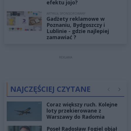
efektu jojo?
ARTYKUŁ SPONSOROWANY
Gadżety reklamowe w
Poznaniu, Bydgoszczy i
Lublinie - gdzie najlepiej
zamawiać ?
REKLAMA
NAJCZĘŚCIEJ CZYTANE
Poprzednie
Następ
Coraz większy ruch. Kolejne
loty przekierowane z
Warszawy do Radomia
Poseł Radosław Fogiel objął