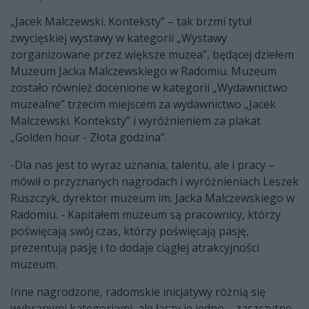
„Jacek Malczewski. Konteksty” – tak brzmi tytuł
zwycięskiej wystawy w kategorii „Wystawy
zorganizowane przez większe muzea”, będącej dziełem
Muzeum Jacka Malczewskiego w Radomiu. Muzeum
zostało również docenione w kategorii „Wydawnictwo
muzealne” trzecim miejscem za wydawnictwo „Jacek
Malczewski. Konteksty” i wyróżnieniem za plakat
„Golden hour - Złota godzina”.
-Dla nas jest to wyraz uznania, talentu, ale i pracy –
mówił o przyznanych nagrodach i wyróżnieniach Leszek
Ruszczyk, dyrektor muzeum im. Jacka Malczewskiego w
Radomiu. - Kapitałem muzeum są pracownicy, którzy
poświęcają swój czas, którzy poświęcają pasję,
prezentują pasję i to dodaje ciągłej atrakcyjności
muzeum.
Inne nagrodzone, radomskie inicjatywy różnią się
wybranymi kategoriami, ale łączy je jedno – zaszczytne,