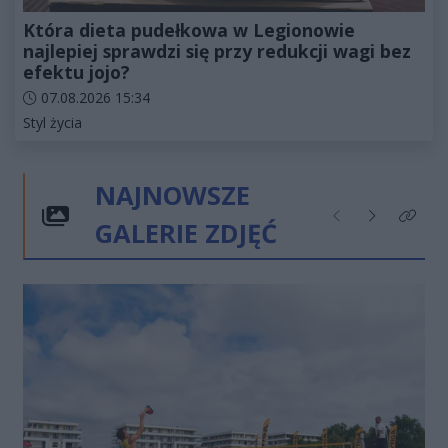
Która dieta pudełkowa w Legionowie
najlepiej sprawdzi się przy redukcji wagi bez
efektu jojo?
Data dodania artykułu:
07.08.2026 15:34
Kategorie artykułu:
Styl życia
NAJNOWSZE
GALERIE ZDJĘĆ
Poprzednie
Następne
Kliknij