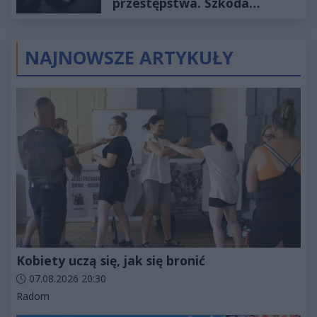
przestępstwa. Szkoda
wyceniona na ponad milion
złotych
NAJNOWSZE ARTYKUŁY
Kobiety uczą się, jak się bronić
Data dodania artykułu:
07.08.2026 20:30
Kategorie artykułu:
Radom