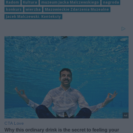
Radom
Kultura
muzeum Jacka Malczewskiego
nagroda
konkurs
wierzba
Mazowieckie Zdarzenia Muzealne
Jacek Malczewski. Konteksty