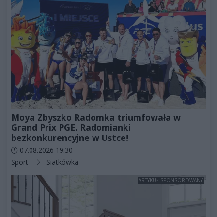
Moya Zbyszko Radomka triumfowała w
Grand Prix PGE. Radomianki
bezkonkurencyjne w Ustce!
Data dodania artykułu:
07.08.2026 19:30
Kategorie artykułu:
Sport
Siatkówka
ARTYKUŁ SPONSOROWANY