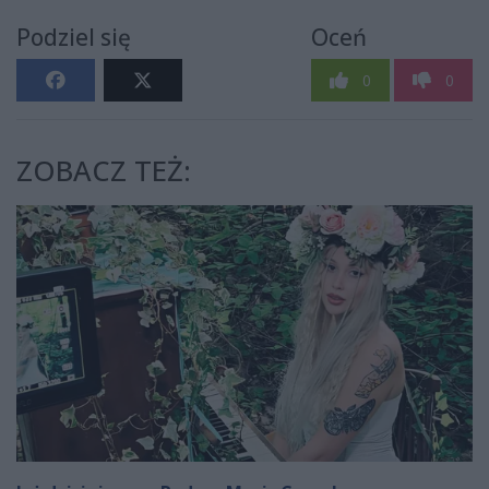
Podziel się
Oceń
0
0
ZOBACZ TEŻ: