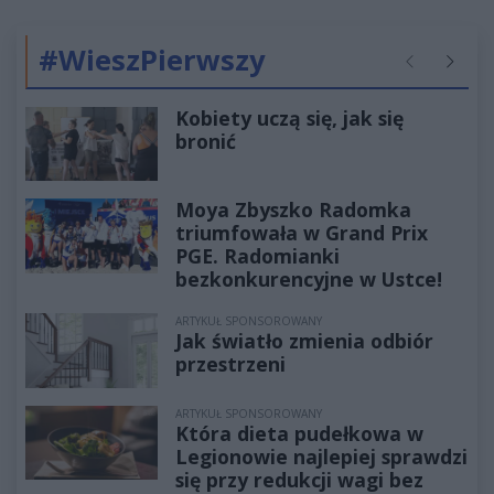
#WieszPierwszy
Poprzednie
Następ
Kobiety uczą się, jak się
bronić
Moya Zbyszko Radomka
triumfowała w Grand Prix
PGE. Radomianki
bezkonkurencyjne w Ustce!
ARTYKUŁ SPONSOROWANY
Jak światło zmienia odbiór
przestrzeni
ARTYKUŁ SPONSOROWANY
Która dieta pudełkowa w
Legionowie najlepiej sprawdzi
się przy redukcji wagi bez