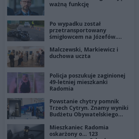
ważną funkcję
Po wypadku został
przetransportowany
śmigłowcem na Józefów.
Historia mrozi krew w żyłach
Malczewski, Markiewicz i
duchowa uczta
Policja poszukuje zaginionej
49-letniej mieszkanki
Radomia
Powstanie chytry pomnik
Trzech Cytryn. Znamy wyniki
Budżetu Obywatelskiego
2027
Mieszkaniec Radomia
oskarżony o... 123