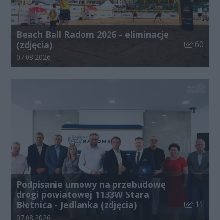
Beach Ball Radom 2026 - eliminacje
Liczba zdj
(zdjęcia)
60
Data dodania galerii:
07.08.2026
Podpisanie umowy na przebudowę
drogi powiatowej 1133W Stara
Liczba zdj
Błotnica - Jedlanka (zdjęcia)
11
Data dodania galerii:
07.08.2026