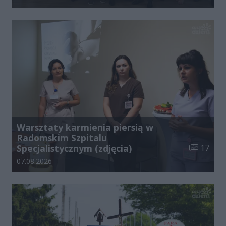
Warsztaty karmienia piersią w
Radomskim Szpitalu
Liczba zdj
Specjalistycznym (zdjęcia)
17
Data dodania galerii:
07.08.2026