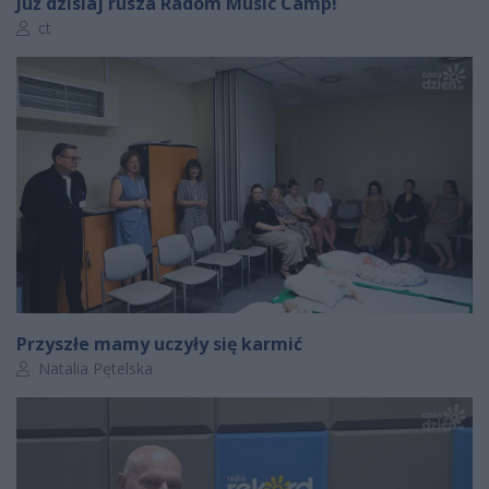
Już dzisiaj rusza Radom Music Camp!
Autor artykułu:
ct
Przyszłe mamy uczyły się karmić
Autor artykułu:
Natalia Pętelska