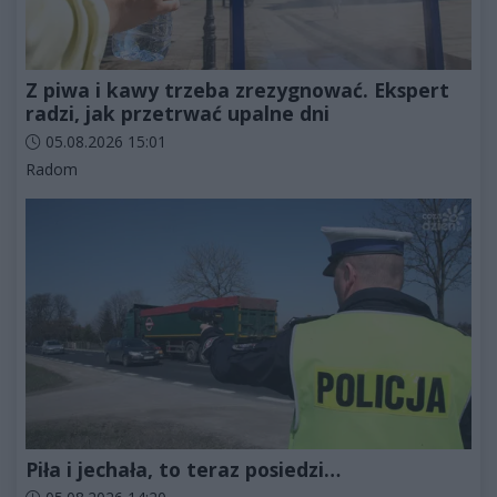
Z piwa i kawy trzeba zrezygnować. Ekspert
radzi, jak przetrwać upalne dni
Data dodania artykułu:
05.08.2026 15:01
Kategorie artykułu:
Radom
Piła i jechała, to teraz posiedzi…
Data dodania artykułu: