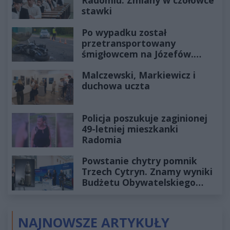
Radomiu. Zmiany w czołówce
stawki
Po wypadku został
przetransportowany
śmigłowcem na Józefów.
Historia mrozi krew w żyłach
Malczewski, Markiewicz i
duchowa uczta
Policja poszukuje zaginionej
49-letniej mieszkanki
Radomia
Powstanie chytry pomnik
Trzech Cytryn. Znamy wyniki
Budżetu Obywatelskiego
2027
NAJNOWSZE ARTYKUŁY