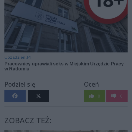
Podziel się
Oceń
0
0
ZOBACZ TEŻ: