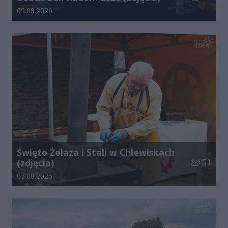
Data dodania galerii:
05.08.2026
Święto Żelaza i Stali w Chlewiskach
Liczba zdj
(zdjęcia)
51
Data dodania galerii:
03.08.2026