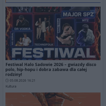
Festiwal Halo Sadowie 2026 – gwiazdy disco
polo, hip-hopu i dobra zabawa dla całej
rodziny!
Data dodania artykułu:
05.08.2026 16:21
Kategorie artykułu:
Kultura