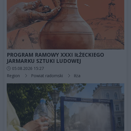
PROGRAM RAMOWY XXXI IŁŻECKIEGO
JARMARKU SZTUKI LUDOWEJ
Data dodania artykułu:
05.08.2026 15:27
Kategorie artykułu:
Region
Powiat radomski
Iłża