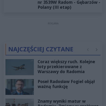
nr 3539W Radom - Gębarzów -
Polany (III etap)
REKLAMA
NAJCZĘŚCIEJ CZYTANE
Poprzednie
Następ
Coraz większy ruch. Kolejne
loty przekierowane z
Warszawy do Radomia
Poseł Radosław Fogiel objął
ważną funkcję
Znamy wyniki matur w