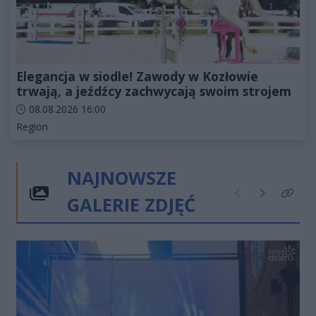
Elegancja w siodle! Zawody w Kozłowie
trwają, a jeźdźcy zachwycają swoim strojem
Data dodania artykułu:
08.08.2026 16:00
Kategorie artykułu:
Region
NAJNOWSZE
GALERIE ZDJĘĆ
Poprzednie
Następne
Kliknij