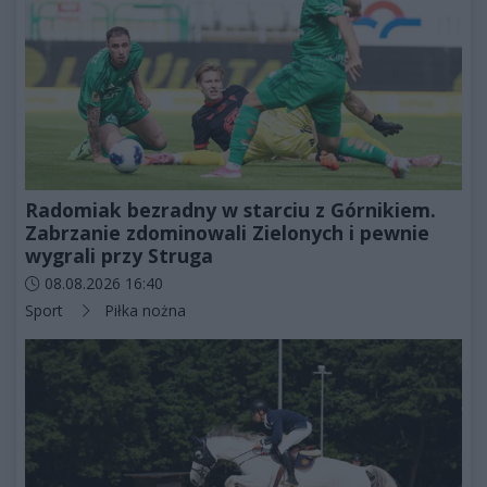
Radomiak bezradny w starciu z Górnikiem.
Zabrzanie zdominowali Zielonych i pewnie
wygrali przy Struga
Data dodania artykułu:
08.08.2026 16:40
Kategorie artykułu:
Sport
Piłka nożna