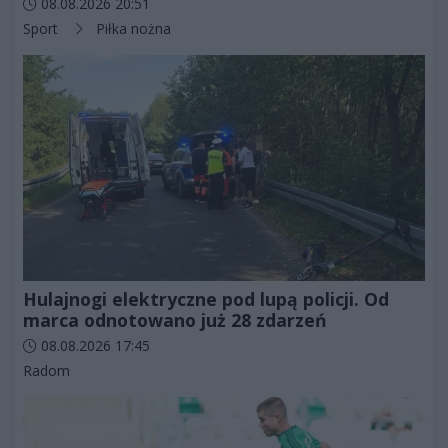
Data dodania artykułu:
08.08.2026 20:51
Kategorie artykułu:
Sport
Piłka nożna
Hulajnogi elektryczne pod lupą policji. Od
marca odnotowano już 28 zdarzeń
Data dodania artykułu:
08.08.2026 17:45
Kategorie artykułu:
Radom