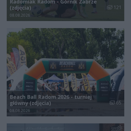
Radomiak Radom - Górnik Zabrze
Liczba zdjęć
(zdjęcia)
121
Data dodania galerii:
08.08.2026
Beach Ball Radom 2026 - turniej
Liczba zdj
główny (zdjęcia)
65
Data dodania galerii:
08.08.2026