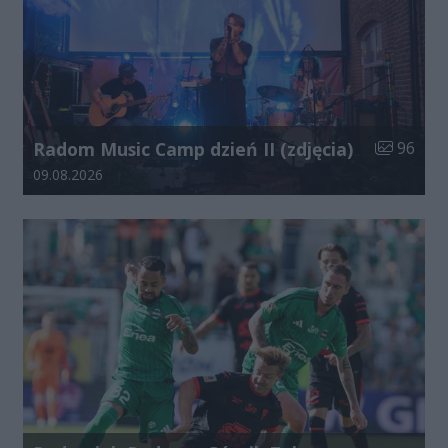
Liczba zdj
Radom Music Camp dzień II (zdjęcia)
96
Data dodania galerii:
09.08.2026