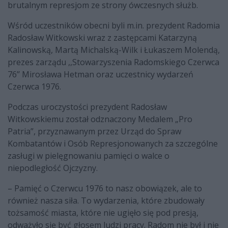
brutalnym represjom ze strony ówczesnych służb.
Wśród uczestników obecni byli m.in. prezydent Radomia
Radosław Witkowski wraz z zastępcami Katarzyną
Kalinowską, Martą Michalską-Wilk i Łukaszem Molendą,
prezes zarządu ,,Stowarzyszenia Radomskiego Czerwca
76’’ Mirosława Hetman oraz uczestnicy wydarzeń
Czerwca 1976.
Podczas uroczystości prezydent Radosław
Witkowskiemu został odznaczony Medalem „Pro
Patria”, przyznawanym przez Urząd do Spraw
Kombatantów i Osób Represjonowanych za szczególne
zasługi w pielęgnowaniu pamięci o walce o
niepodległość Ojczyzny.
– Pamięć o Czerwcu 1976 to nasz obowiązek, ale to
również nasza siła. To wydarzenia, które zbudowały
tożsamość miasta, które nie ugięło się pod presją,
odważyło się być głosem ludzi pracy. Radom nie był i nie