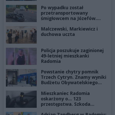
Po wypadku został
przetransportowany
śmigłowcem na Józefów.
Historia mrozi krew w żyłach
Malczewski, Markiewicz i
duchowa uczta
Policja poszukuje zaginionej
49-letniej mieszkanki
Radomia
Powstanie chytry pomnik
Trzech Cytryn. Znamy wyniki
Budżetu Obywatelskiego
2027
Mieszkaniec Radomia
oskarżony o... 123
przestępstwa. Szkoda
wyceniona na ponad milion
Adrian Zandberg w Radomiu:
złotych