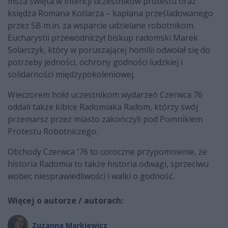
msza święta w intencji uczestników protestu oraz
księdza Romana Kotlarza – kapłana prześladowanego
przez SB m.in. za wsparcie udzielane robotnikom.
Eucharystii przewodniczył biskup radomski Marek
Solarczyk, który w poruszającej homilii odwołał się do
potrzeby jedności, ochrony godności ludzkiej i
solidarności międzypokoleniowej.
Wieczorem hołd uczestnikom wydarzeń Czerwca 76
oddali także kibice Radomiaka Radom, którzy swój
przemarsz przez miasto zakończyli pod Pomnikiem
Protestu Robotniczego.
Obchody Czerwca '76 to coroczne przypomnienie, że
historia Radomia to także historia odwagi, sprzeciwu
wobec niesprawiedliwości i walki o godność.
Więcej o autorze / autorach:
Zuzanna Markiewicz