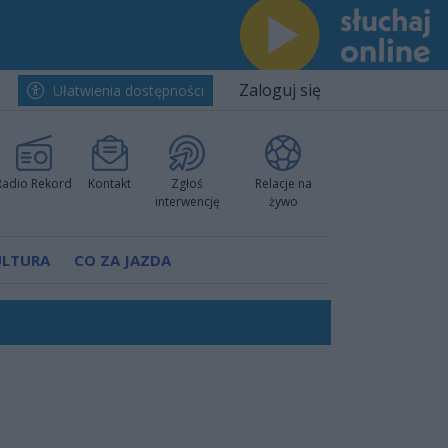
Zaloguj się
Ułatwienia dostępności
Radio Rekord
Kontakt
Zgłoś
Relacje na
interwencję
żywo
ULTURA
CO ZA JAZDA
Polski
 decyzję prokuratury
ów pokazali klasę
worzyć nową sportową tradycję"
ruchu