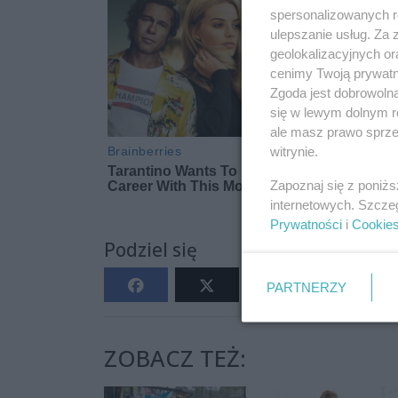
spersonalizowanych re
ulepszanie usług. Za
geolokalizacyjnych or
cenimy Twoją prywatno
Zgoda jest dobrowoln
się w lewym dolnym r
ale masz prawo sprzec
witrynie.
Zapoznaj się z poniż
internetowych. Szcze
Prywatności
i
Cookie
Podziel się
PARTNERZY
ZOBACZ TEŻ: