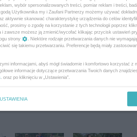
klam, wybór spersonalizowanych treści, pomiar reklam i treści, bad
 zgodą Użytkownika my i Zaufani Partnerzy możemy używać dokład
az aktywnie skanować charakterystykę urządzenia do celów identyfi
ść, prosimy o zgodę na korzystanie z tych technologii poprzez klikn
a i zawsze możesz ją zmienić/wycofać klikając przycisk ustawień pr
ogu strony
. Niektóre rodzaje przetwarzania danych nie wymagaj
iwić się takiemu przetwarzaniu. Preferencje będą miały zastosowania
szymi informacjami, abyś mógł świadomie i komfortowo korzystać z
gółowe informacje dotyczące przetwarzania Twoich danych znajdzi
s
. oraz po kliknięciu w „Ustawienia”.
Oceń
0
0
USTAWIENIA