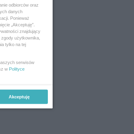
anie odbiorców oraz
nych danych
kacji. Ponieważ
ięcie „Akceptuję”.
ywatności znajdujący
ą zgody użytkownika,
 tylko na tej
 naszych serwisów
esz w
Polityce
Akceptuję