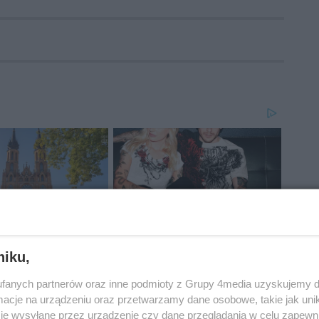
niku,
fanych partnerów oraz inne podmioty z Grupy 4media uzyskujemy d
cje na urządzeniu oraz przetwarzamy dane osobowe, takie jak unika
je wysyłane przez urządzenie czy dane przeglądania w celu zapewn