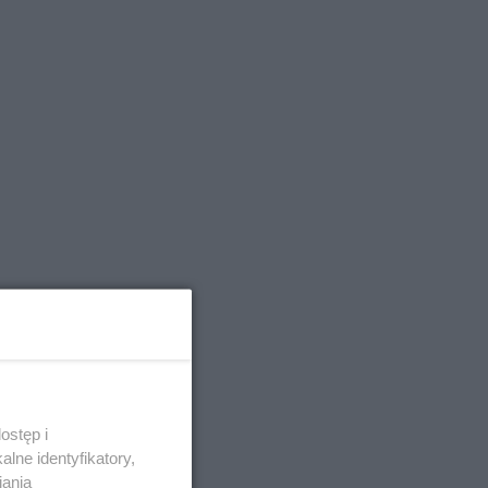
ostęp i
lne identyfikatory,
iania