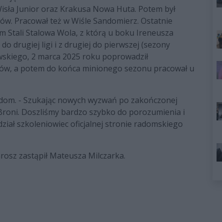
sła Junior oraz Krakusa Nowa Huta. Potem był
zów. Pracował też w Wiśle Sandomierz. Ostatnie
m Stali Stalowa Wola, z którą u boku Ireneusza
o drugiej ligi i z drugiej do pierwszej (sezony
owskiego, 2 marca 2025 roku poprowadził
gów, a potem do końca minionego sezonu pracował u
adom. - Szukając nowych wyzwań po zakończonej
 Broni. Doszliśmy bardzo szybko do porozumienia i
dział szkoleniowiec oficjalnej stronie radomskiego
rosz zastąpił Mateusza Milczarka.