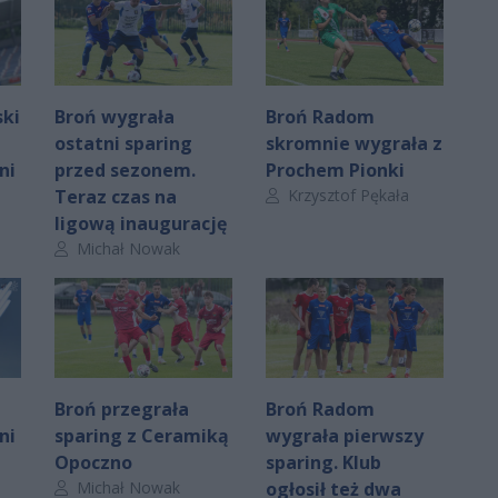
ski
Broń wygrała
Broń Radom
ostatni sparing
skromnie wygrała z
ni
przed sezonem.
Prochem Pionki
Autor artykułu:
Teraz czas na
Krzysztof Pękała
ligową inaugurację
Autor artykułu:
Michał Nowak
Broń przegrała
Broń Radom
ni
sparing z Ceramiką
wygrała pierwszy
Opoczno
sparing. Klub
Autor artykułu:
Michał Nowak
ogłosił też dwa