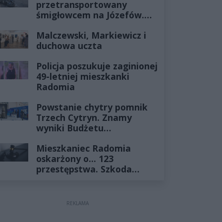
przetransportowany
śmigłowcem na Józefów.
Historia mrozi krew w
Malczewski, Markiewicz i
żyłach
duchowa uczta
Policja poszukuje zaginionej
49-letniej mieszkanki
Radomia
Powstanie chytry pomnik
Trzech Cytryn. Znamy
wyniki Budżetu
Obywatelskiego 2027
Mieszkaniec Radomia
oskarżony o... 123
przestępstwa. Szkoda
wyceniona na ponad milion
złotych
REKLAMA