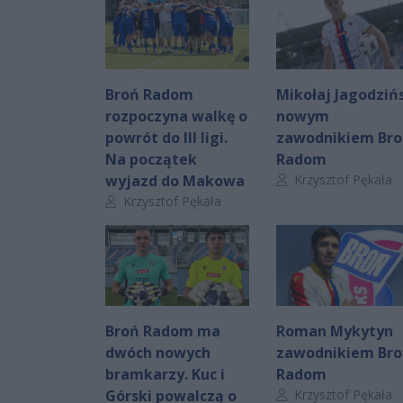
Broń Radom
Mikołaj Jagodziń
rozpoczyna walkę o
nowym
powrót do III ligi.
zawodnikiem Bro
Na początek
Radom
Autor artykułu:
wyjazd do Makowa
Krzysztof Pękała
Autor artykułu:
Krzysztof Pękała
Broń Radom ma
Roman Mykytyn
dwóch nowych
zawodnikiem Bro
bramkarzy. Kuc i
Radom
Autor artykułu:
Górski powalczą o
Krzysztof Pękała