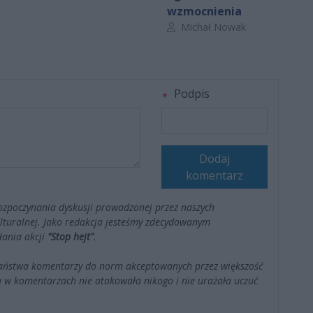
wzmocnienia
Autor artykułu:
Michał Nowak
Podpis
Dodaj
komentarz
ozpoczynania dyskusji prowadzonej przez naszych
kulturalnej. Jako redakcja jesteśmy zdecydowanym
łania akcji
"Stop hejt"
.
Państwa komentarzy do norm akceptowanych przez większość
 w komentarzach nie atakowała nikogo i nie urażała uczuć