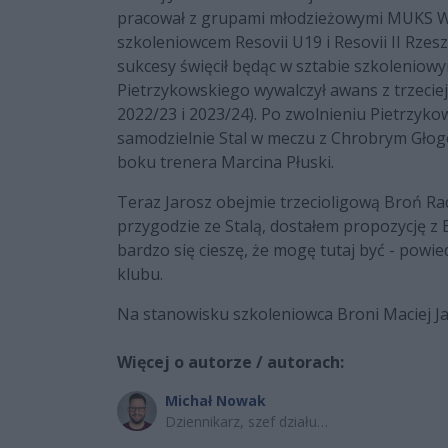
pracował z grupami młodzieżowymi MUKS Wi
szkoleniowcem Resovii U19 i Resovii II Rzes
sukcesy święcił będąc w sztabie szkoleniowy
Pietrzykowskiego wywalczył awans z trzeciej d
2022/23 i 2023/24). Po zwolnieniu Pietrzyk
samodzielnie Stal w meczu z Chrobrym Gło
boku trenera Marcina Płuski.
Teraz Jarosz obejmie trzecioligową Broń R
przygodzie ze Stalą, dostałem propozycję z
bardzo się cieszę, że mogę tutaj być - powie
klubu.
Na stanowisku szkoleniowca Broni Maciej Ja
Więcej o autorze / autorach:
Michał Nowak
Dziennikarz, szef działu
sportowego