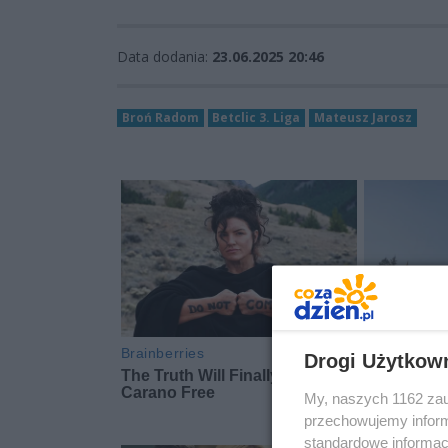
Data dodania:
23.06.2025 20:46
Broń Radom
Betclic 3. Liga
Mateusz Jarosz
Drogi Użytkow
My, naszych 1162 zau
przechowujemy informa
standardowe informac