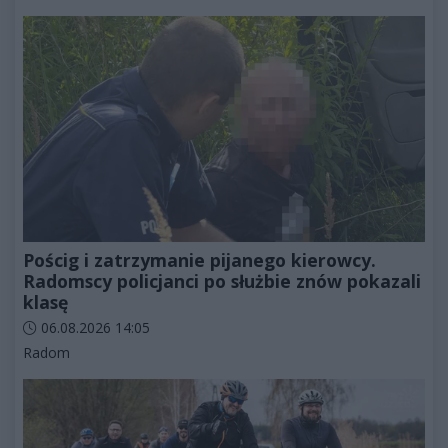
Pościg i zatrzymanie pijanego kierowcy.
Radomscy policjanci po służbie znów pokazali
klasę
Data dodania artykułu:
06.08.2026 14:05
Kategorie artykułu:
Radom