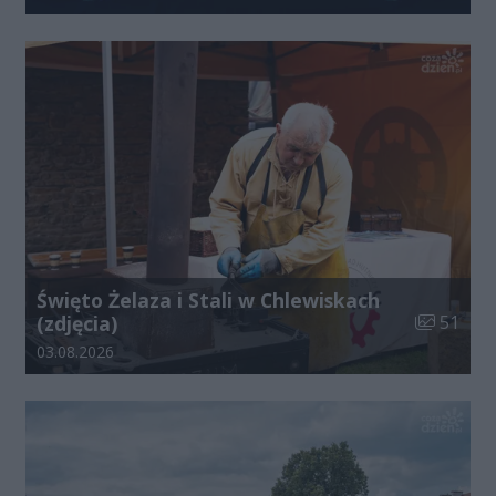
Święto Żelaza i Stali w Chlewiskach
Liczba zdj
(zdjęcia)
51
Data dodania galerii:
03.08.2026