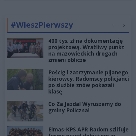
#WieszPierwszy
Poprzednie
Następ
400 tys. zł na dokumentację
projektową. Wrażliwy punkt
na mazowieckich drogach
zmieni oblicze
Pościg i zatrzymanie pijanego
kierowcy. Radomscy policjanci
po służbie znów pokazali
klasę
Co Za Jazda! Wyruszamy do
gminy Policzna!
Elmas-KPS APR Radom szlifuje
formę przed debiutem w