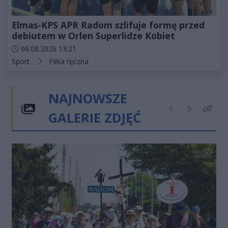
Elmas-KPS APR Radom szlifuje formę przed
debiutem w Orlen Superlidze Kobiet
Data dodania artykułu:
06.08.2026 13:21
Kategorie artykułu:
Sport
Piłka ręczna
NAJNOWSZE
GALERIE ZDJĘĆ
Poprzednie
Następne
Kliknij