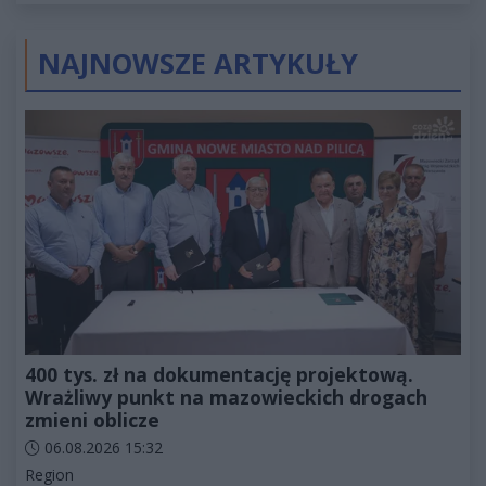
2027
NAJNOWSZE ARTYKUŁY
400 tys. zł na dokumentację projektową.
Wrażliwy punkt na mazowieckich drogach
zmieni oblicze
Data dodania artykułu:
06.08.2026 15:32
Kategorie artykułu:
Region