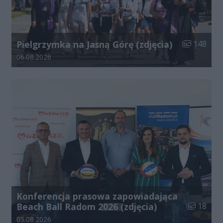
Liczba zdjęć
Pielgrzymka na Jasną Górę (zdjęcia)
148
Data dodania galerii:
06.08.2026
Konferencja prasowa zapowiadająca
Liczba zdj
Beach Ball Radom 2026 (zdjęcia)
18
Data dodania galerii:
05.08.2026