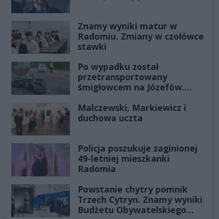
Znamy wyniki matur w
Radomiu. Zmiany w czołówce
stawki
Po wypadku został
przetransportowany
śmigłowcem na Józefów.
Historia mrozi krew w żyłach
Malczewski, Markiewicz i
duchowa uczta
Policja poszukuje zaginionej
49-letniej mieszkanki
Radomia
Powstanie chytry pomnik
Trzech Cytryn. Znamy wyniki
Budżetu Obywatelskiego