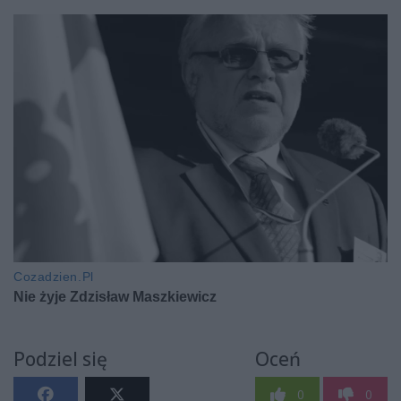
Podziel się
Oceń
0
0