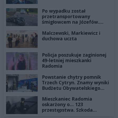
Po wypadku został
przetransportowany
śmigłowcem na Józefów.
Historia mrozi krew w żyłach
Malczewski, Markiewicz i
duchowa uczta
Policja poszukuje zaginionej
49-letniej mieszkanki
Radomia
Powstanie chytry pomnik
Trzech Cytryn. Znamy wyniki
Budżetu Obywatelskiego
2027
Mieszkaniec Radomia
oskarżony o... 123
przestępstwa. Szkoda
wyceniona na ponad milion