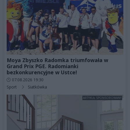
Moya Zbyszko Radomka triumfowała w
Grand Prix PGE. Radomianki
bezkonkurencyjne w Ustce!
Data dodania artykułu:
07.08.2026 19:30
Kategorie artykułu:
Sport
Siatkówka
ARTYKUŁ SPONSOROWANY