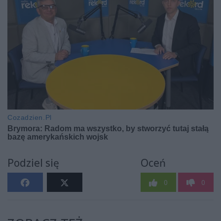
Podziel się
Oceń
0
0