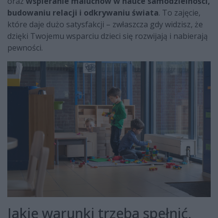
oraz
wspieranie maluchów w nauce samodzielności,
budowaniu relacji i odkrywaniu świata
. To zajęcie,
które daje dużo satysfakcji – zwłaszcza gdy widzisz, że
dzięki Twojemu wsparciu dzieci się rozwijają i nabierają
pewności.
Jakie warunki trzeba spełnić,