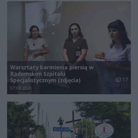
Warsztaty karmienia piersią w
Radomskim Szpitalu
Liczba zdj
Specjalistycznym (zdjęcia)
17
Data dodania galerii:
07.08.2026