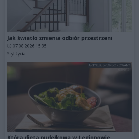
Jak światło zmienia odbiór przestrzeni
Data dodania artykułu:
07.08.2026 15:35
Kategorie artykułu:
Styl życia
ARTYKUŁ SPONSOROWANY
Która dieta pudełkowa w Legionowie