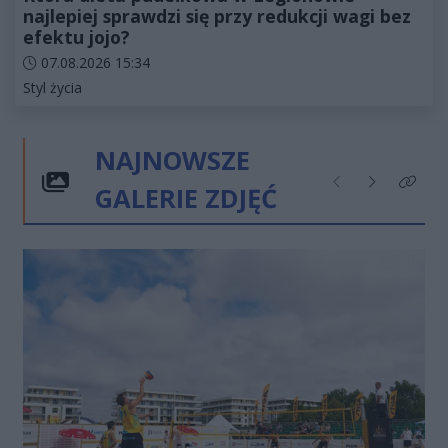
najlepiej sprawdzi się przy redukcji wagi bez
efektu jojo?
Data dodania artykułu:
07.08.2026 15:34
Kategorie artykułu:
Styl życia
NAJNOWSZE
GALERIE ZDJĘĆ
Poprzednie
Następne
Kliknij