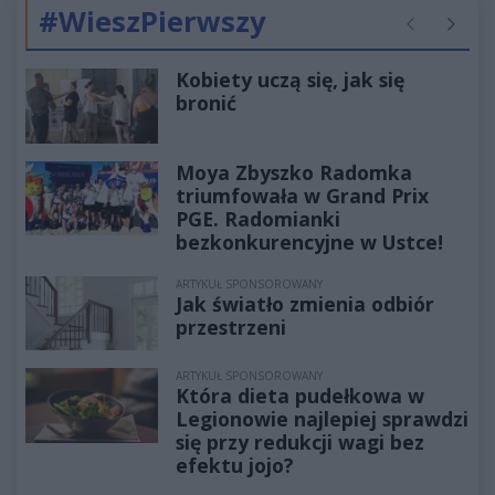
#WieszPierwszy
Poprzednie
Następ
Kobiety uczą się, jak się
bronić
Moya Zbyszko Radomka
triumfowała w Grand Prix
PGE. Radomianki
bezkonkurencyjne w Ustce!
ARTYKUŁ SPONSOROWANY
Jak światło zmienia odbiór
przestrzeni
ARTYKUŁ SPONSOROWANY
Która dieta pudełkowa w
Legionowie najlepiej sprawdzi
się przy redukcji wagi bez
efektu jojo?