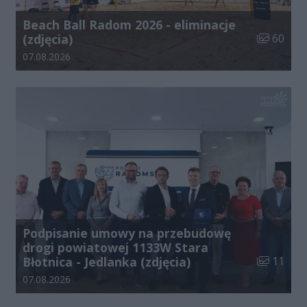
Beach Ball Radom 2026 - eliminacje
Liczba zdj
(zdjęcia)
60
Data dodania galerii:
07.08.2026
Podpisanie umowy na przebudowę
drogi powiatowej 1133W Stara
Liczba zdj
Błotnica - Jedlanka (zdjęcia)
11
Data dodania galerii:
07.08.2026