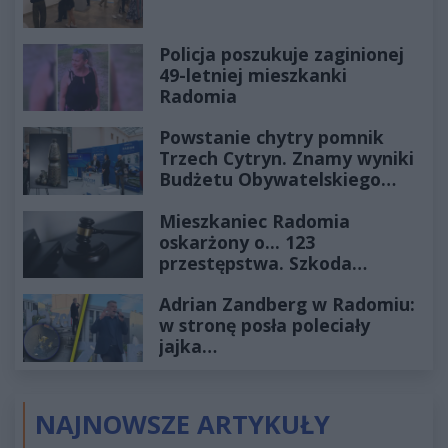
Policja poszukuje zaginionej
49-letniej mieszkanki
Radomia
Powstanie chytry pomnik
Trzech Cytryn. Znamy wyniki
Budżetu Obywatelskiego
2027
Mieszkaniec Radomia
oskarżony o... 123
przestępstwa. Szkoda
wyceniona na ponad milion
Adrian Zandberg w Radomiu:
złotych
w stronę posła poleciały
jajka…
NAJNOWSZE ARTYKUŁY