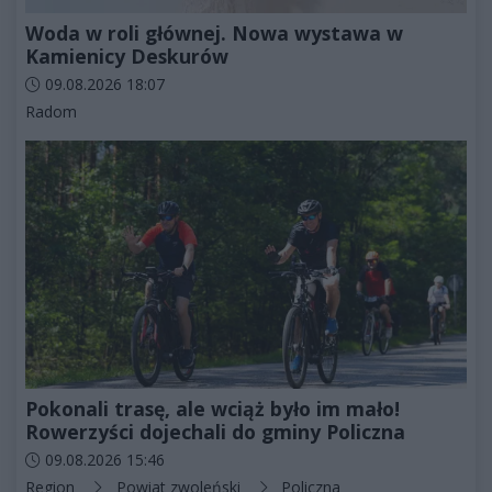
Woda w roli głównej. Nowa wystawa w
Kamienicy Deskurów
Data dodania artykułu:
09.08.2026 18:07
Kategorie artykułu:
Radom
Pokonali trasę, ale wciąż było im mało!
Rowerzyści dojechali do gminy Policzna
Data dodania artykułu:
09.08.2026 15:46
Kategorie artykułu:
Region
Powiat zwoleński
Policzna