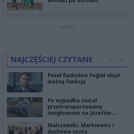
REKLAMA
NAJCZĘŚCIEJ CZYTANE
Poprzednie
Następ
Poseł Radosław Fogiel objął
ważną funkcję
Po wypadku został
przetransportowany
śmigłowcem na Józefów.
Historia mrozi krew w żyłach
Malczewski, Markiewicz i
duchowa uczta