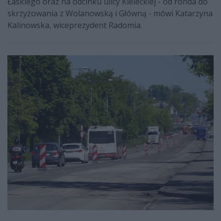
Łaskiego oraz na odcinku ulicy Kieleckiej - od ronda do
skrzyżowania z Wolanowską i Główną - mówi Katarzyna
Kalinowska, wiceprezydent Radomia.