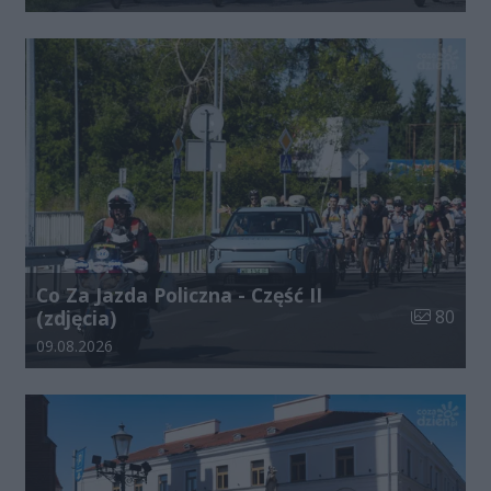
Co Za Jazda Policzna - Część II
Liczba zdj
(zdjęcia)
80
Data dodania galerii:
09.08.2026