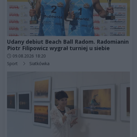
Udany debiut Beach Ball Radom. Radomianin
Piotr Filipowicz wygrał turniej u siebie
Data dodania artykułu:
09.08.2026 18:20
Kategorie artykułu:
Sport
Siatkówka