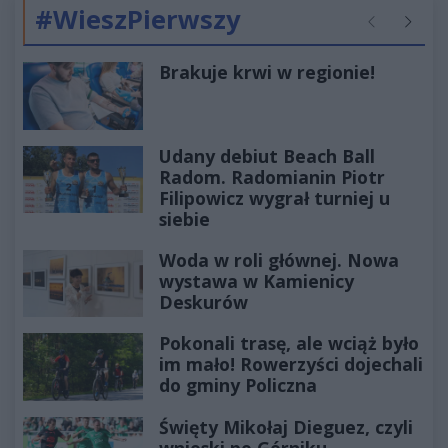
#WieszPierwszy
Poprzednie
Następ
Brakuje krwi w regionie!
Udany debiut Beach Ball
Radom. Radomianin Piotr
Filipowicz wygrał turniej u
siebie
Woda w roli głównej. Nowa
wystawa w Kamienicy
Deskurów
Pokonali trasę, ale wciąż było
im mało! Rowerzyści dojechali
do gminy Policzna
Święty Mikołaj Dieguez, czyli
wnioski po Górniku