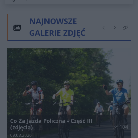
NAJNOWSZE
GALERIE ZDJĘĆ
Poprzednie
Następne
Kliknij
Co Za Jazda Policzna - Część III
Liczba zdjęć
(zdjęcia)
104
Data dodania galerii:
09.08.2026