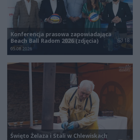
Konferencja prasowa zapowiadająca
Liczba zdj
Beach Ball Radom 2026 (zdjęcia)
18
Data dodania galerii:
05.08.2026
Święto Żelaza i Stali w Chlewiskach