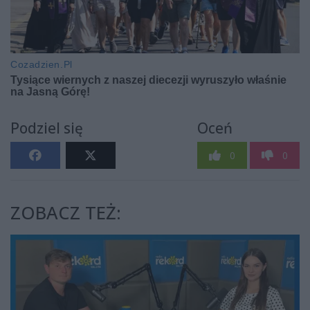
Podziel się
Oceń
0
0
ZOBACZ TEŻ: