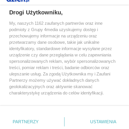
REKLAMA
Drogi Użytkowniku,
My, naszych 1162 zaufanych partnerów oraz inne
podmioty z Grupy 4media uzyskujemy dostęp i
przechowujemy informacje na urządzeniu oraz
przetwarzamy dane osobowe, takie jak unikalne
identyfikatory, standardowe informacje wysyłane przez
urządzenie czy dane przeglądania w celu zapewniania
spersonalizowanych reklam, wybór spersonalizowanych
Redakcja
Reklama
Prywatność
Praca Łódź
treści, pomiar reklam i treści, badanie odbiorców oraz
the:protocol
ulepszanie usług. Za zgodą Użytkownika my i Zaufani
Partnerzy możemy używać dokładnych danych
geolokalizacyjnych oraz aktywnie skanować
charakterystykę urządzenia do celów identyfikacji.
Ponieważ cenimy Twoją prywatność, prosimy o zgodę na
Szukaj
korzystanie z tych technologii poprzez kliknięcie
„Akceptuję”. Zgoda jest dobrowolna i zawsze możesz ją
zmienić/wycofać klikając przycisk ustawień prywatności
Facebook.com
Youtube.com
PARTNERZY
USTAWIENIA
znajdujący się w lewym dolnym rogu strony
. Niektóre