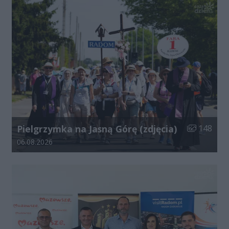
Liczba zdjęć
Pielgrzymka na Jasną Górę (zdjęcia)
148
Data dodania galerii:
06.08.2026