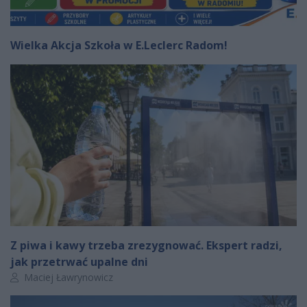
Wielka Akcja Szkoła w E.Leclerc Radom!
Z piwa i kawy trzeba zrezygnować. Ekspert radzi,
jak przetrwać upalne dni
Autor artykułu:
Maciej Ławrynowicz