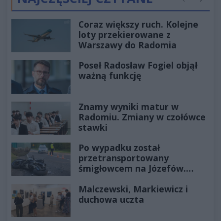
Poprzednie
Następ
Coraz większy ruch. Kolejne
loty przekierowane z
Warszawy do Radomia
Poseł Radosław Fogiel objął
ważną funkcję
Znamy wyniki matur w
Radomiu. Zmiany w czołówce
stawki
Po wypadku został
przetransportowany
śmigłowcem na Józefów.
Historia mrozi krew w żyłach
Malczewski, Markiewicz i
duchowa uczta