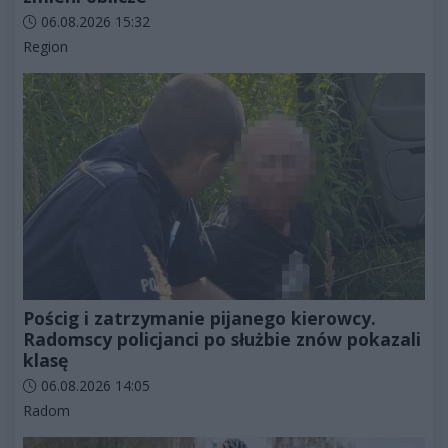
Data dodania artykułu:
06.08.2026 15:32
Kategorie artykułu:
Region
Pościg i zatrzymanie pijanego kierowcy.
Radomscy policjanci po służbie znów pokazali
klasę
Data dodania artykułu:
06.08.2026 14:05
Kategorie artykułu:
Radom