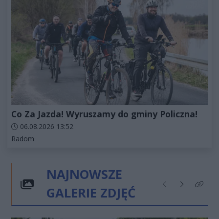
Co Za Jazda! Wyruszamy do gminy Policzna!
Data dodania artykułu:
06.08.2026 13:52
Kategorie artykułu:
Radom
NAJNOWSZE
GALERIE ZDJĘĆ
Poprzednie
Następne
Kliknij