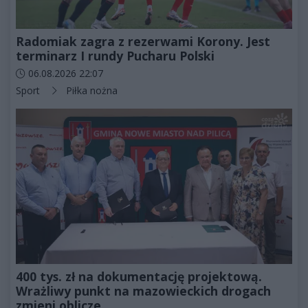
Radomiak zagra z rezerwami Korony. Jest
terminarz I rundy Pucharu Polski
Data dodania artykułu:
06.08.2026 22:07
Kategorie artykułu:
Sport
Piłka nożna
400 tys. zł na dokumentację projektową.
Wrażliwy punkt na mazowieckich drogach
zmieni oblicze