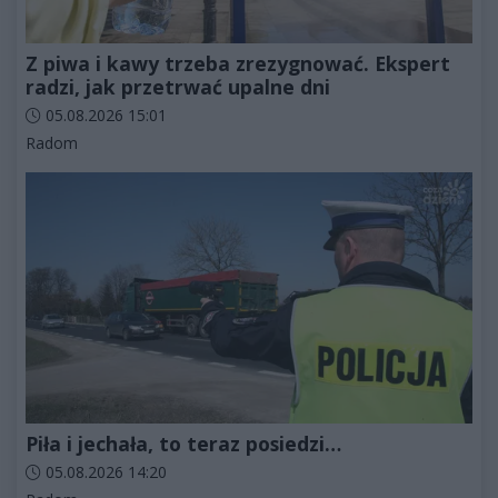
Z piwa i kawy trzeba zrezygnować. Ekspert
radzi, jak przetrwać upalne dni
Data dodania artykułu:
05.08.2026 15:01
Kategorie artykułu:
Radom
Piła i jechała, to teraz posiedzi…
Data dodania artykułu:
05.08.2026 14:20