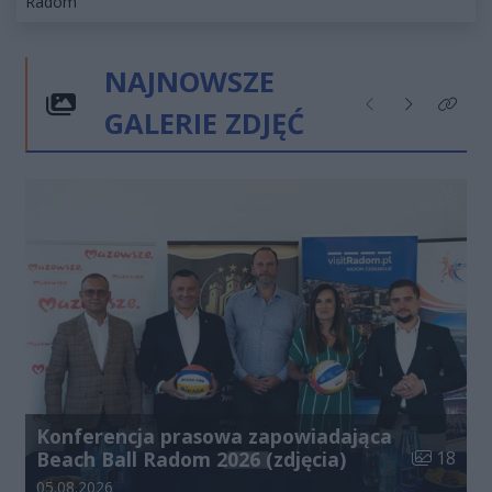
Kategorie artykułu:
Radom
NAJNOWSZE
GALERIE ZDJĘĆ
Poprzednie
Następne
Kliknij
Konferencja prasowa zapowiadająca
Liczba zdj
Beach Ball Radom 2026 (zdjęcia)
18
Data dodania galerii:
05.08.2026