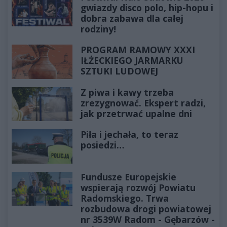
gwiazdy disco polo, hip-hopu i
dobra zabawa dla całej
rodziny!
PROGRAM RAMOWY XXXI
IŁŻECKIEGO JARMARKU
SZTUKI LUDOWEJ
Z piwa i kawy trzeba
zrezygnować. Ekspert radzi,
jak przetrwać upalne dni
Piła i jechała, to teraz
posiedzi…
Fundusze Europejskie
wspierają rozwój Powiatu
Radomskiego. Trwa
rozbudowa drogi powiatowej
nr 3539W Radom - Gębarzów -