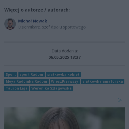
Więcej o autorze / autorach:
Michał Nowak
Dziennikarz, szef działu sportowego
Data dodania:
06.05.2025 13:37
Sport
sport Radom
siatkówka kobiet
Moya Radomka Radom
WieszPierwszy
siatkówka amatorska
Tauron Liga
Weronika Szlagowska