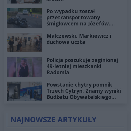
Po wypadku został
przetransportowany
śmigłowcem na Józefów.
Historia mrozi krew w żyłach
Malczewski, Markiewicz i
duchowa uczta
Policja poszukuje zaginionej
49-letniej mieszkanki
Radomia
Powstanie chytry pomnik
Trzech Cytryn. Znamy wyniki
Budżetu Obywatelskiego
2027
NAJNOWSZE ARTYKUŁY