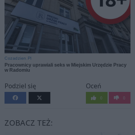
Podziel się
Oceń
0
0
ZOBACZ TEŻ: