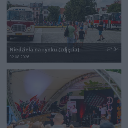
Liczba zdj
Niedziela na rynku (zdjęcia)
34
Data dodania galerii:
02.08.2026