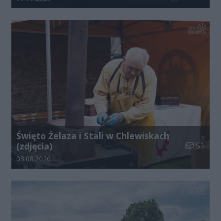
Święto Żelaza i Stali w Chlewiskach
Liczba zdj
(zdjęcia)
51
Data dodania galerii:
03.08.2026