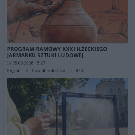
PROGRAM RAMOWY XXXI IŁŻECKIEGO
JARMARKU SZTUKI LUDOWEJ
Data dodania artykułu:
05.08.2026 15:27
Kategorie artykułu:
Region
Powiat radomski
Iłża