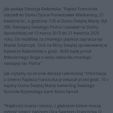
Jak podaje Diecezja Radomska: "Papież Franciszek
odszedł do Domu Ojca w Poniedziałek Wielkanocy, 21
kwietnia br., o godzinie 7.35 w Domu Świętej Marty. Był
266. Następcą Świętego Piotra i zasiadał na Stolicy
Apostolskiej od 13 marca 2013 do 21 kwietnia 2025
roku. Do modlitwy za zmarłego papieża zaprasza bp
Marek Solarczyk: Dziś na Mszy Świętej sprawowanej w
Katedrze Radomskiej o godz. 18.00 będę prosił
Miłosiernego Boga o łaskę nieba dla zmarłego
następcy św. Piotra.”
Jak czytamy na stronie diecezji radomskiej: "Informację
o śmierci Papieża Franciszka przekazał przed godz. 10 z
kaplicy Domu Świętej Marty kamerling Świętego
Kościoła Rzymskiego kard. Kevin Farrell.
“Najdrożsi bracia i siostry, z głębokim bólem muszę
ogłosić śmierć naszego Ojca Świętego Franciszka. O