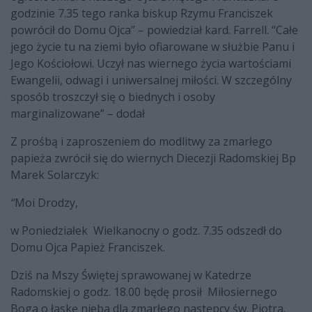
godzinie 7.35 tego ranka biskup Rzymu Franciszek
powrócił do Domu Ojca” – powiedział kard. Farrell. “Całe
jego życie tu na ziemi było ofiarowane w służbie Panu i
Jego Kościołowi. Uczył nas wiernego życia wartościami
Ewangelii, odwagi i uniwersalnej miłości. W szczególny
sposób troszczył się o biednych i osoby
marginalizowane” – dodał
Z prośbą i zaproszeniem do modlitwy za zmarłego
papieża zwrócił się do wiernych Diecezji Radomskiej Bp
Marek Solarczyk:
“
Moi Drodzy,
w Poniedziałek Wielkanocny o godz. 7.35 odszedł do
Domu Ojca Papież Franciszek.
Dziś na Mszy Świętej sprawowanej w Katedrze
Radomskiej o godz. 18.00 będę prosił Miłosiernego
Boga o łaskę nieba dla zmarłego następcy św. Piotra.