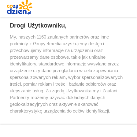
REKLAMA
Drogi Użytkowniku,
My, naszych 1160 zaufanych partnerów oraz inne
podmioty z Grupy 4media uzyskujemy dostęp i
przechowujemy informacje na urządzeniu oraz
przetwarzamy dane osobowe, takie jak unikalne
identyfikatory, standardowe informacje wysyłane przez
urządzenie czy dane przeglądania w celu zapewniania
spersonalizowanych reklam, wybór spersonalizowanych
Redakcja
Reklama
Prywatność
Praca Łódź
treści, pomiar reklam i treści, badanie odbiorców oraz
the:protocol
ulepszanie usług. Za zgodą Użytkownika my i Zaufani
Partnerzy możemy używać dokładnych danych
geolokalizacyjnych oraz aktywnie skanować
charakterystykę urządzenia do celów identyfikacji.
Ponieważ cenimy Twoją prywatność, prosimy o zgodę na
Szukaj
korzystanie z tych technologii poprzez kliknięcie
„Akceptuję”. Zgoda jest dobrowolna i zawsze możesz ją