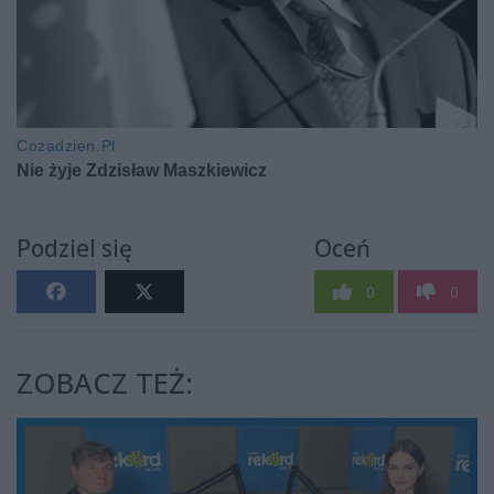
Podziel się
Oceń
0
0
ZOBACZ TEŻ: