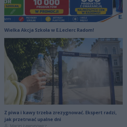
Wielka Akcja Szkoła w E.Leclerc Radom!
Z piwa i kawy trzeba zrezygnować. Ekspert radzi,
jak przetrwać upalne dni
Autor artykułu:
Maciej Ławrynowicz