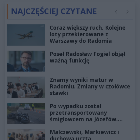
NAJCZĘŚCIEJ CZYTANE
Poprzednie
Następ
Coraz większy ruch. Kolejne
loty przekierowane z
Warszawy do Radomia
Poseł Radosław Fogiel objął
ważną funkcję
Znamy wyniki matur w
Radomiu. Zmiany w czołówce
stawki
Po wypadku został
przetransportowany
śmigłowcem na Józefów.
Historia mrozi krew w żyłach
Malczewski, Markiewicz i
duchowa uczta