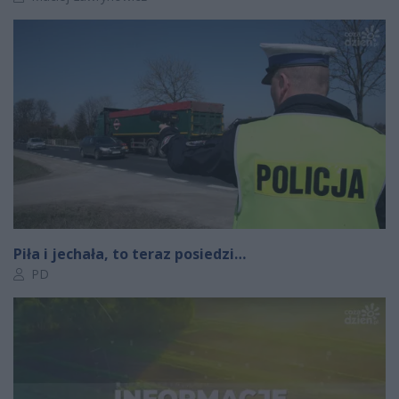
Piła i jechała, to teraz posiedzi…
Autor artykułu:
PD