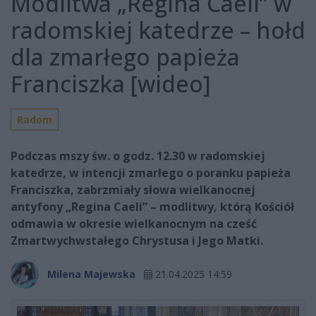
Modlitwa „Regina Caeli” w
radomskiej katedrze – hołd
dla zmarłego papieża
Franciszka [wideo]
Radom
Podczas mszy św. o godz. 12.30 w radomskiej
katedrze, w intencji zmarłego o poranku papieża
Franciszka, zabrzmiały słowa wielkanocnej
antyfony „Regina Caeli” – modlitwy, którą Kościół
odmawia w okresie wielkanocnym na cześć
Zmartwychwstałego Chrystusa i Jego Matki.
Milena Majewska
21.04.2025 14:59