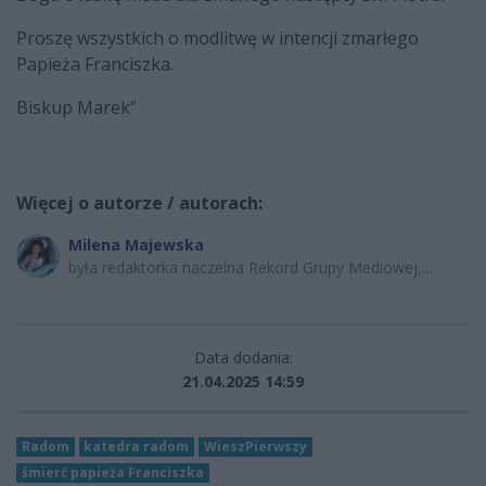
Proszę wszystkich o modlitwę w intencji zmarłego
Papieża Franciszka.
Biskup Marek”
Więcej o autorze / autorach:
Milena Majewska
była redaktorka naczelna Rekord Grupy Mediowej,
dziennikarka radiowo-telewizyjna oraz autorka
programów publicystycznych i lifestylowych.
Data dodania:
21.04.2025 14:59
Radom
katedra radom
WieszPierwszy
śmierć papieża Franciszka