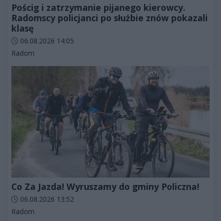
Pościg i zatrzymanie pijanego kierowcy.
Radomscy policjanci po służbie znów pokazali
klasę
Data dodania artykułu:
06.08.2026 14:05
Kategorie artykułu:
Radom
Co Za Jazda! Wyruszamy do gminy Policzna!
Data dodania artykułu:
06.08.2026 13:52
Kategorie artykułu:
Radom