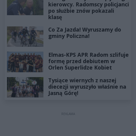
kierowcy. Radomscy policjanci
po służbie znów pokazali
klasę
Co Za Jazda! Wyruszamy do
gminy Policzna!
Elmas-KPS APR Radom szlifuje
formę przed debiutem w
Orlen Superlidze Kobiet
Tysiące wiernych z naszej
diecezji wyruszyło właśnie na
Jasną Górę!
REKLAMA