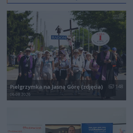
Liczba zdjęć
Pielgrzymka na Jasną Górę (zdjęcia)
148
Data dodania galerii:
06.08.2026