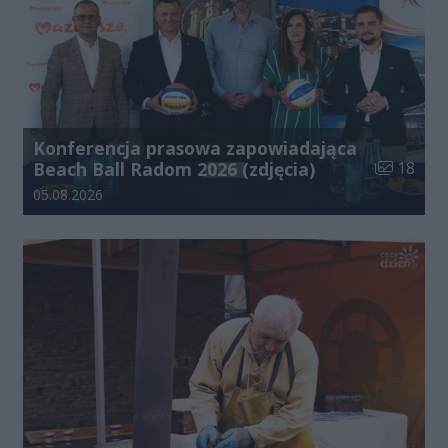
Konferencja prasowa zapowiadająca
Liczba zdj
Beach Ball Radom 2026 (zdjęcia)
18
Data dodania galerii:
05.08.2026