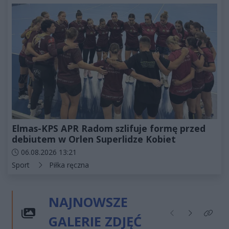
Elmas-KPS APR Radom szlifuje formę przed
debiutem w Orlen Superlidze Kobiet
Data dodania artykułu:
06.08.2026 13:21
Kategorie artykułu:
Sport
Piłka ręczna
NAJNOWSZE
GALERIE ZDJĘĆ
Poprzednie
Następne
Kliknij