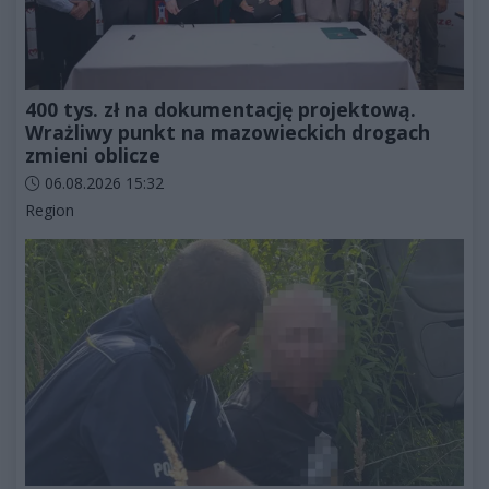
400 tys. zł na dokumentację projektową.
Wrażliwy punkt na mazowieckich drogach
zmieni oblicze
Data dodania artykułu:
06.08.2026 15:32
Kategorie artykułu:
Region