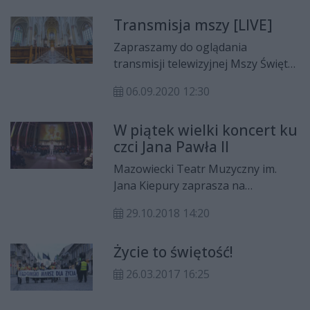
Niemirski.
Transmisja mszy [LIVE]
Zapraszamy do oglądania
transmisji telewizyjnej Mszy Świętej
z Katedry pw. Opieki Najświętszej
06.09.2020 12:30
Maryi Panny w Radomiu. Początek
mszy o godz. 12.30. Transmisję
W piątek wielki koncert ku
można oglądać w Telewizji Dami na
czci Jana Pawła II
140 kanale w sieci kablowej Vectra
oraz w internecie na stronie
Mazowiecki Teatr Muzyczny im.
CoZaDzien.pl.
Jana Kiepury zaprasza na
wykonanie kantaty „Totus Tuus –
29.10.2018 14:20
CałyM Twój”, skomponowanej
przez Jakuba Milewskiego do
Życie to świętość!
libretta Jerzego Binkowskiego.
Koncert odbędzie się w piątek, 2
26.03.2017 16:25
listopada o godz. 20 w radomskiej
Katedrze pw. Opieki Najświętszej