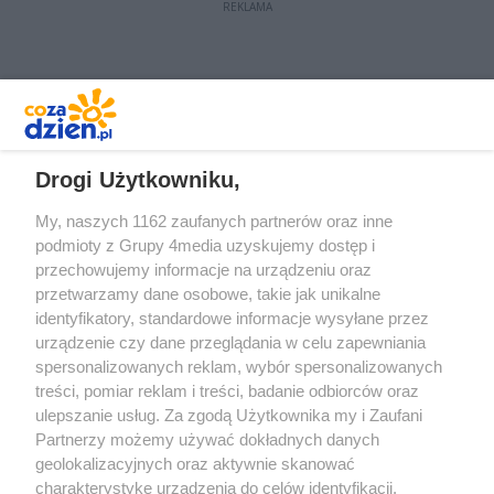
REKLAMA
REKLAMA
Drogi Użytkowniku,
My, naszych 1162 zaufanych partnerów oraz inne
podmioty z Grupy 4media uzyskujemy dostęp i
przechowujemy informacje na urządzeniu oraz
przetwarzamy dane osobowe, takie jak unikalne
identyfikatory, standardowe informacje wysyłane przez
urządzenie czy dane przeglądania w celu zapewniania
spersonalizowanych reklam, wybór spersonalizowanych
Redakcja
Reklama
Prywatność
Praca Łódź
treści, pomiar reklam i treści, badanie odbiorców oraz
the:protocol
ulepszanie usług. Za zgodą Użytkownika my i Zaufani
Partnerzy możemy używać dokładnych danych
geolokalizacyjnych oraz aktywnie skanować
charakterystykę urządzenia do celów identyfikacji.