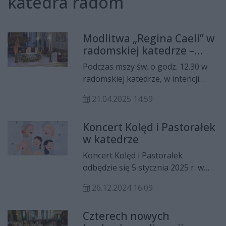
katedra radom
Modlitwa „Regina Caeli” w
radomskiej katedrze –
hołd dla zmarłego papieża
Podczas mszy św. o godz. 12.30 w
Franciszka [wideo]
radomskiej katedrze, w intencji
zmarłego o poranku papieża
21.04.2025 14:59
Franciszka, zabrzmiały słowa
wielkanocnej antyfony „Regina
Koncert Kolęd i Pastorałek
Caeli” – modlitwy, którą Kościół
w katedrze
odmawia w okresie wielkanocnym
na cześć Zmartwychwstałego
Koncert Kolęd i Pastorałek
Chrystusa i Jego Matki.
odbędzie się 5 stycznia 2025 r. w
radomskiej katedrze o godz. 17:00.
26.12.2024 16:09
W świąteczny nastrój wprawi nas
schola katedralna.
Czterech nowych