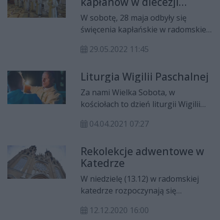
kapłanów w diecezji
radomskiej
W sobotę, 28 maja odbyły się
święcenia kapłańskie w radomskiej
katedrze. Z rąk biskupa Marka
29.05.2022 11:45
Solarczyka, otrzymało je czterech
diakonów.
Liturgia Wigilii Paschalnej
Za nami Wielka Sobota, w
kościołach to dzień liturgii Wigilii
Paschalnej. W radomskiej katedrze
04.04.2021 07:27
liturgii przewodniczył bp. Marek
Solarczyk.
Rekolekcje adwentowe w
Katedrze
W niedzielę (13.12) w radomskiej
katedrze rozpoczynają się
rekolekcje adwentowe. Nauki
12.12.2020 16:00
będzie głosił ks. Zbigniew