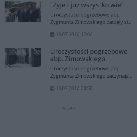
Maryi Panny.
"Żyje i już wszystko wie"
Uroczystości pogrzebowe abp.
Zygmunta Zimowskiego zaczęły się
w poniedziałek (18.07) wieczorem
19.07.2016 12:02
mszą św. żałobną w radomskiej
katedrze.
Uroczystości pogrzebowe
abp. Zimowskiego
Uroczystości pogrzebowe abp.
Zygmunta Zimowskiego zaczynają
się dziś wieczorem mszą żałobną w
19.07.2016 08:58
katedrze. Pogrzeb jutro. Przed
katedrą stanie telebim; transmisję
nabożeństwa przeprowadzi też
REKLAMA
TVP1.