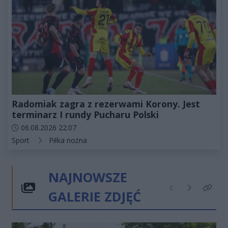
Radomiak zagra z rezerwami Korony. Jest
terminarz I rundy Pucharu Polski
Data dodania artykułu:
06.08.2026 22:07
Kategorie artykułu:
Sport
Piłka nożna
NAJNOWSZE
GALERIE ZDJĘĆ
Poprzednie
Następne
Kliknij