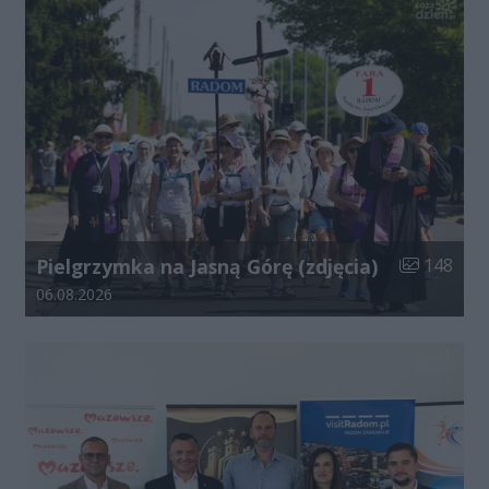
Liczba zdjęć
Pielgrzymka na Jasną Górę (zdjęcia)
148
Data dodania galerii:
06.08.2026