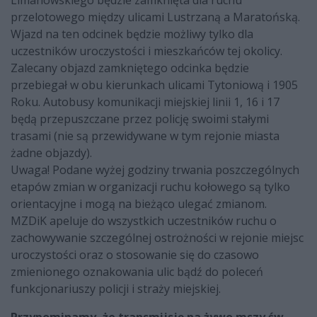
Limanowskiego będzie zamknięta dla ruchu
przelotowego między ulicami Lustrzaną a Maratońską.
Wjazd na ten odcinek będzie możliwy tylko dla
uczestników uroczystości i mieszkańców tej okolicy.
Zalecany objazd zamkniętego odcinka będzie
przebiegał w obu kierunkach ulicami Tytoniową i 1905
Roku. Autobusy komunikacji miejskiej linii 1, 16 i 17
będą przepuszczane przez policję swoimi stałymi
trasami (nie są przewidywane w tym rejonie miasta
żadne objazdy).
Uwaga! Podane wyżej godziny trwania poszczególnych
etapów zmian w organizacji ruchu kołowego są tylko
orientacyjne i mogą na bieżąco ulegać zmianom.
MZDiK apeluje do wszystkich uczestników ruchu o
zachowywanie szczególnej ostrożności w rejonie miejsc
uroczystości oraz o stosowanie się do czasowo
zmienionego oznakowania ulic bądź do poleceń
funkcjonariuszy policji i straży miejskiej.