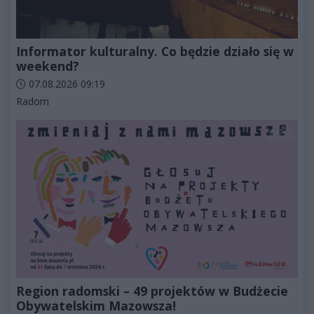
Informator kulturalny. Co będzie działo się w
weekend?
Data dodania artykułu:
07.08.2026 09:19
Kategorie artykułu:
Radom
Region radomski – 49 projektów w Budżecie
Obywatelskim Mazowsza!