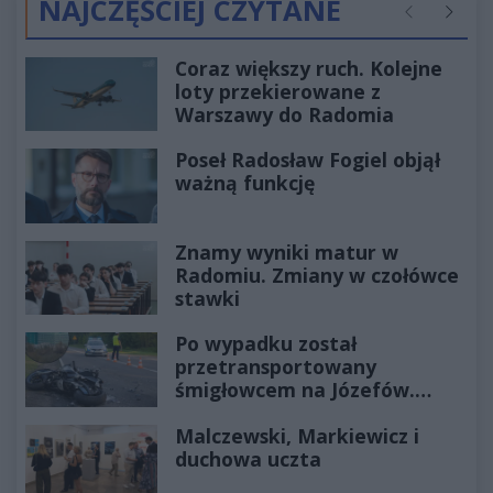
NAJCZĘŚCIEJ CZYTANE
Poprzednie
Następ
Coraz większy ruch. Kolejne
loty przekierowane z
Warszawy do Radomia
Poseł Radosław Fogiel objął
ważną funkcję
Znamy wyniki matur w
Radomiu. Zmiany w czołówce
stawki
Po wypadku został
przetransportowany
śmigłowcem na Józefów.
Historia mrozi krew w żyłach
Malczewski, Markiewicz i
duchowa uczta