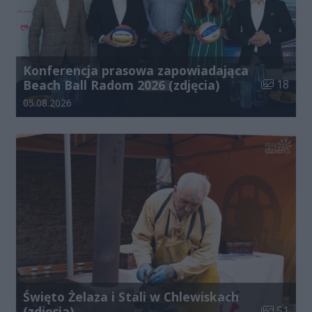
Konferencja prasowa zapowiadająca
Liczba zdj
Beach Ball Radom 2026 (zdjęcia)
18
Data dodania galerii:
05.08.2026
Święto Żelaza i Stali w Chlewiskach
Liczba zdj
(zdjęcia)
51