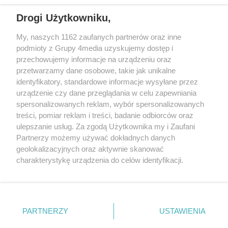
Drogi Użytkowniku,
My, naszych 1162 zaufanych partnerów oraz inne
podmioty z Grupy 4media uzyskujemy dostęp i
przechowujemy informacje na urządzeniu oraz
przetwarzamy dane osobowe, takie jak unikalne
identyfikatory, standardowe informacje wysyłane przez
urządzenie czy dane przeglądania w celu zapewniania
spersonalizowanych reklam, wybór spersonalizowanych
Redakcja
Reklama
Prywatność
Praca Łódź
treści, pomiar reklam i treści, badanie odbiorców oraz
the:protocol
ulepszanie usług. Za zgodą Użytkownika my i Zaufani
Partnerzy możemy używać dokładnych danych
geolokalizacyjnych oraz aktywnie skanować
charakterystykę urządzenia do celów identyfikacji.
Ponieważ cenimy Twoją prywatność, prosimy o zgodę na
Szukaj
korzystanie z tych technologii poprzez kliknięcie
„Akceptuję”. Zgoda jest dobrowolna i zawsze możesz ją
zmienić/wycofać klikając przycisk ustawień prywatności
Facebook.com
Youtube.com
PARTNERZY
USTAWIENIA
znajdujący się w lewym dolnym rogu strony
. Niektóre
rodzaje przetwarzania danych nie wymagają zgody