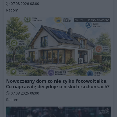
Data dodania artykułu:
07.08.2026 08:00
Kategorie artykułu:
Radom
ARTYKUŁ SPONSOROWANY
Nowoczesny dom to nie tylko fotowoltaika.
Co naprawdę decyduje o niskich rachunkach?
Data dodania artykułu:
07.08.2026 08:00
Kategorie artykułu:
Radom