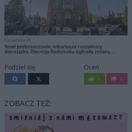
Podziel się
Oceń
0
0
ZOBACZ TEŻ: