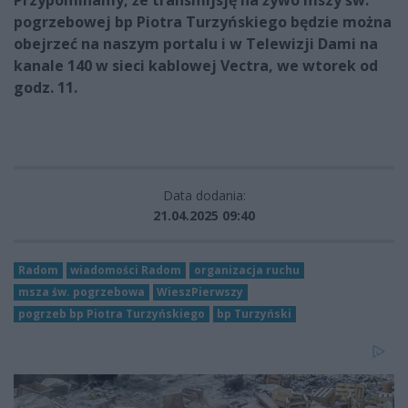
Przypominamy, że transmijsję na żywo mszy św.
pogrzebowej bp Piotra Turzyńskiego będzie można
obejrzeć na naszym portalu i w Telewizji Dami na
kanale 140 w sieci kablowej Vectra, we wtorek od
godz. 11.
Data dodania:
21.04.2025 09:40
Radom
wiadomości Radom
organizacja ruchu
msza św. pogrzebowa
WieszPierwszy
pogrzeb bp Piotra Turzyńskiego
bp Turzyński