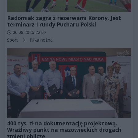
Radomiak zagra z rezerwami Korony. Jest
terminarz I rundy Pucharu Polski
Data dodania artykułu:
06.08.2026 22:07
Kategorie artykułu:
Sport
Piłka nożna
400 tys. zł na dokumentację projektową.
Wrażliwy punkt na mazowieckich drogach
zmieni oblicze