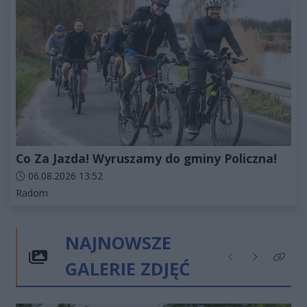
Co Za Jazda! Wyruszamy do gminy Policzna!
Data dodania artykułu:
06.08.2026 13:52
Kategorie artykułu:
Radom
NAJNOWSZE
GALERIE ZDJĘĆ
Poprzednie
Następne
Kliknij