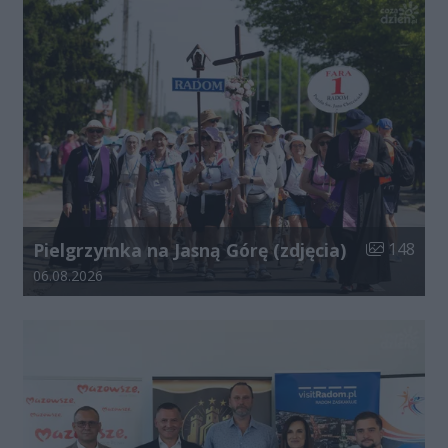
Liczba zdjęć
Pielgrzymka na Jasną Górę (zdjęcia)
148
Data dodania galerii:
06.08.2026