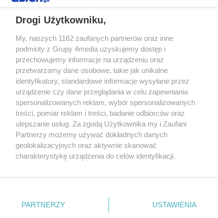
REKLAMA
Drogi Użytkowniku,
My, naszych 1162 zaufanych partnerów oraz inne
podmioty z Grupy 4media uzyskujemy dostęp i
przechowujemy informacje na urządzeniu oraz
przetwarzamy dane osobowe, takie jak unikalne
identyfikatory, standardowe informacje wysyłane przez
urządzenie czy dane przeglądania w celu zapewniania
spersonalizowanych reklam, wybór spersonalizowanych
Redakcja
Reklama
Prywatność
Praca Łódź
treści, pomiar reklam i treści, badanie odbiorców oraz
the:protocol
ulepszanie usług. Za zgodą Użytkownika my i Zaufani
Partnerzy możemy używać dokładnych danych
geolokalizacyjnych oraz aktywnie skanować
charakterystykę urządzenia do celów identyfikacji.
Ponieważ cenimy Twoją prywatność, prosimy o zgodę na
Szukaj
korzystanie z tych technologii poprzez kliknięcie
„Akceptuję”. Zgoda jest dobrowolna i zawsze możesz ją
zmienić/wycofać klikając przycisk ustawień prywatności
Facebook.com
Youtube.com
PARTNERZY
USTAWIENIA
znajdujący się w lewym dolnym rogu strony
. Niektóre