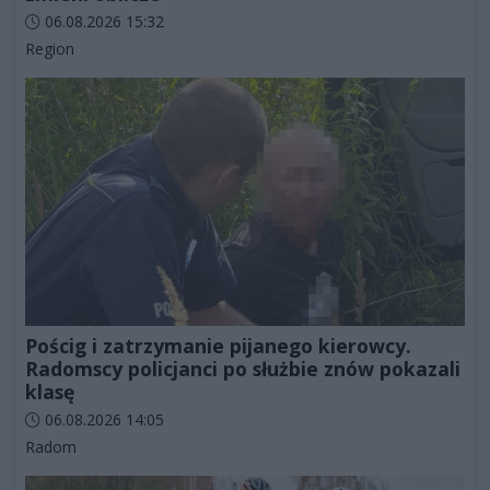
Data dodania artykułu:
06.08.2026 15:32
Kategorie artykułu:
Region
Pościg i zatrzymanie pijanego kierowcy.
Radomscy policjanci po służbie znów pokazali
klasę
Data dodania artykułu:
06.08.2026 14:05
Kategorie artykułu:
Radom