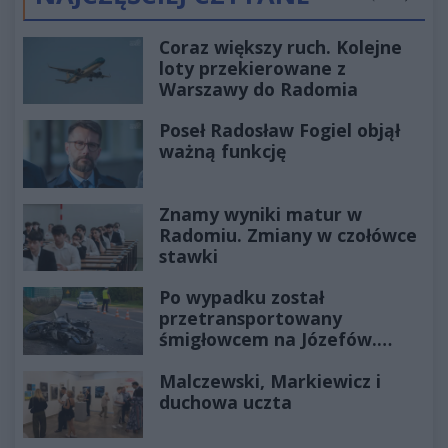
Poprzednie
Następ
Coraz większy ruch. Kolejne
loty przekierowane z
Warszawy do Radomia
Poseł Radosław Fogiel objął
ważną funkcję
Znamy wyniki matur w
Radomiu. Zmiany w czołówce
stawki
Po wypadku został
przetransportowany
śmigłowcem na Józefów.
Historia mrozi krew w żyłach
Malczewski, Markiewicz i
duchowa uczta