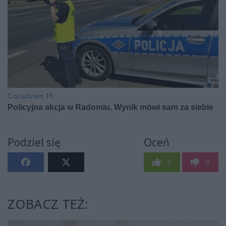
Podziel się
Oceń
0
0
ZOBACZ TEŻ: