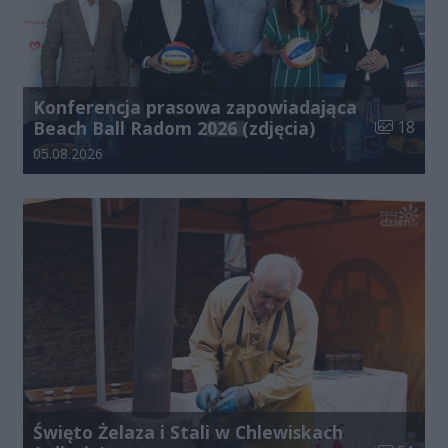
Konferencja prasowa zapowiadająca
Liczba zdj
Beach Ball Radom 2026 (zdjęcia)
18
Data dodania galerii:
05.08.2026
Święto Żelaza i Stali w Chlewiskach