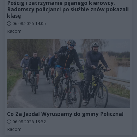
Pościg i zatrzymanie pijanego kierowcy.
Radomscy policjanci po służbie znów pokazali
klasę
Data dodania artykułu:
06.08.2026 14:05
Kategorie artykułu:
Radom
Co Za Jazda! Wyruszamy do gminy Policzna!
Data dodania artykułu:
06.08.2026 13:52
Kategorie artykułu:
Radom