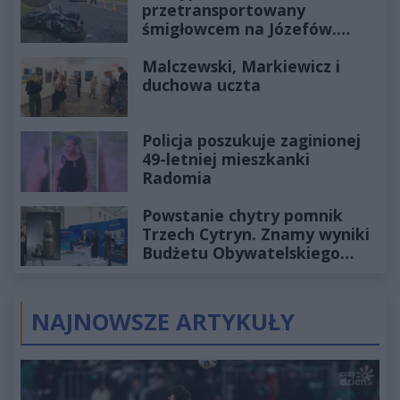
przetransportowany
śmigłowcem na Józefów.
Historia mrozi krew w żyłach
Malczewski, Markiewicz i
duchowa uczta
Policja poszukuje zaginionej
49-letniej mieszkanki
Radomia
Powstanie chytry pomnik
Trzech Cytryn. Znamy wyniki
Budżetu Obywatelskiego
2027
NAJNOWSZE ARTYKUŁY