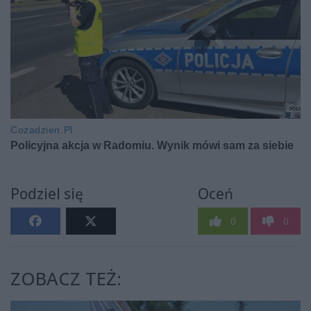
Podziel się
Oceń
0
0
ZOBACZ TEŻ: