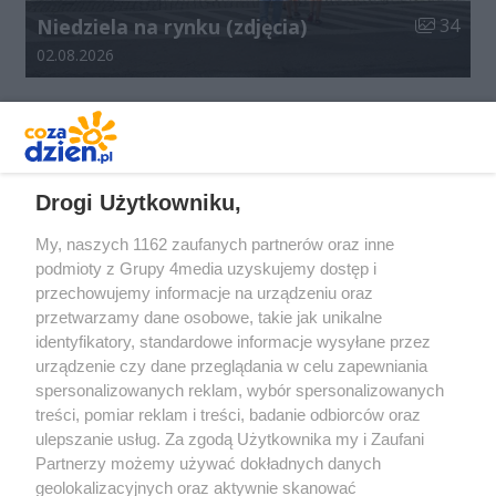
Liczba zdj
Niedziela na rynku (zdjęcia)
34
Data dodania galerii:
02.08.2026
REKLAMA
Drogi Użytkowniku,
My, naszych 1162 zaufanych partnerów oraz inne
podmioty z Grupy 4media uzyskujemy dostęp i
przechowujemy informacje na urządzeniu oraz
przetwarzamy dane osobowe, takie jak unikalne
identyfikatory, standardowe informacje wysyłane przez
urządzenie czy dane przeglądania w celu zapewniania
spersonalizowanych reklam, wybór spersonalizowanych
Redakcja
Reklama
Prywatność
Praca Łódź
treści, pomiar reklam i treści, badanie odbiorców oraz
the:protocol
ulepszanie usług. Za zgodą Użytkownika my i Zaufani
Partnerzy możemy używać dokładnych danych
geolokalizacyjnych oraz aktywnie skanować