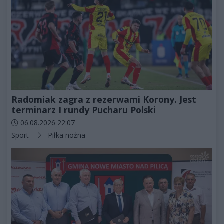
Radomiak zagra z rezerwami Korony. Jest
terminarz I rundy Pucharu Polski
Data dodania artykułu:
06.08.2026 22:07
Kategorie artykułu:
Sport
Piłka nożna