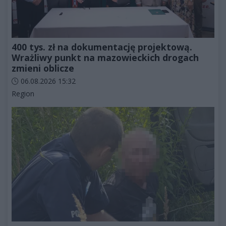
400 tys. zł na dokumentację projektową.
Wrażliwy punkt na mazowieckich drogach
zmieni oblicze
Data dodania artykułu:
06.08.2026 15:32
Kategorie artykułu:
Region