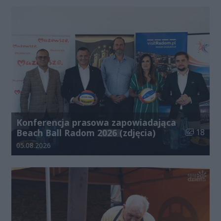
Konferencja prasowa zapowiadająca
Liczba zdj
Beach Ball Radom 2026 (zdjęcia)
18
Data dodania galerii:
05.08.2026