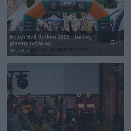
Beach Ball Radom 2026 - turniej
Liczba zdj
główny (zdjęcia)
65
Data dodania galerii:
08.08.2026