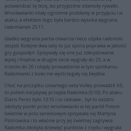
potwierdzać tę tezę, bo przyjezdne stłamsiły rywalki.
Wrocławianki miały ogromne problemy w przyjęciu i w
ataku, a efektem tego była bardzo wysoka wygrana
radomianek 25:11.
Gładko wygrana partia otwarcia nieco uśpiła radomski
zespół. Kolejne dwa sety to już spora poprawa w jakości
gry gospodyń. Spisywały się one już zdecydowanie
lepiej i finalnie w drugim secie wygrały do 23, a w
trzecim do 20 i objęły prowadzenie w tym spotkaniu.
Radomianki z kolei nie wystrzegały się błędów.
Choć na początku czwartego seta Volley prowadził 3:0,
to potem inicjatywę przejęła Radomka (5:10). Po ataku
Diaris Perez było 13:15 i co ciekawe... był to ostatni
zdobyty punkt przez wrocławianki w tej partii! Potem
świetnie w polu serwisowym spisywała się Martyna
Piotrowska i to właśnie przy jej świetnej zagrywce
Radomka zdobyła dziewięć punktów z rzędu i wygrała