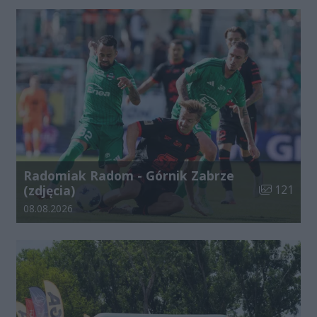
Radomiak Radom - Górnik Zabrze
Liczba zdjęć
(zdjęcia)
121
Data dodania galerii:
08.08.2026