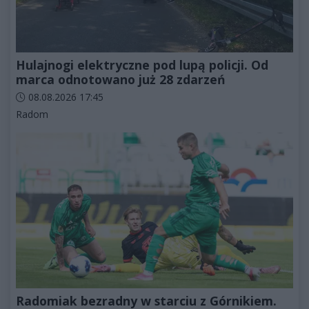
Hulajnogi elektryczne pod lupą policji. Od
marca odnotowano już 28 zdarzeń
Data dodania artykułu:
08.08.2026 17:45
Kategorie artykułu:
Radom
Radomiak bezradny w starciu z Górnikiem.