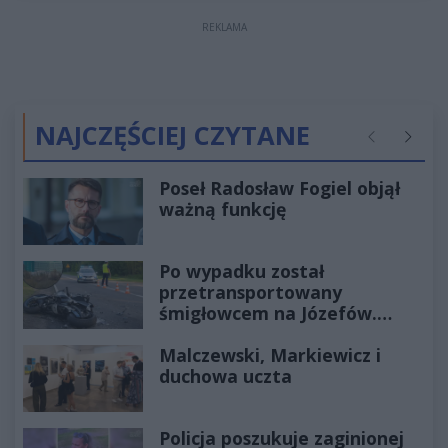
REKLAMA
NAJCZĘŚCIEJ CZYTANE
Poprzednie
Następ
Poseł Radosław Fogiel objął
ważną funkcję
Po wypadku został
przetransportowany
śmigłowcem na Józefów.
Historia mrozi krew w żyłach
Malczewski, Markiewicz i
duchowa uczta
Policja poszukuje zaginionej