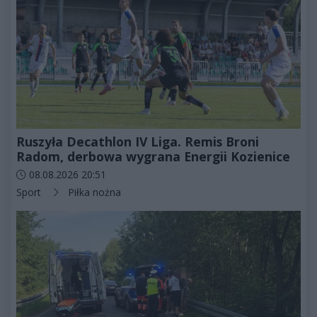
Ruszyła Decathlon IV Liga. Remis Broni
Radom, derbowa wygrana Energii Kozienice
Data dodania artykułu:
08.08.2026 20:51
Kategorie artykułu:
Sport
Piłka nożna