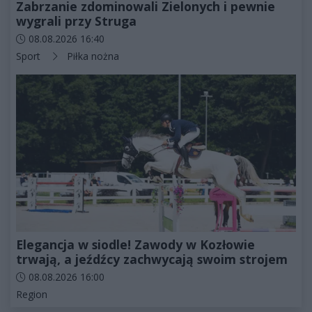
Zabrzanie zdominowali Zielonych i pewnie
wygrali przy Struga
Data dodania artykułu:
08.08.2026 16:40
Kategorie artykułu:
Sport
Piłka nożna
Elegancja w siodle! Zawody w Kozłowie
trwają, a jeźdźcy zachwycają swoim strojem
Data dodania artykułu:
08.08.2026 16:00
Kategorie artykułu:
Region