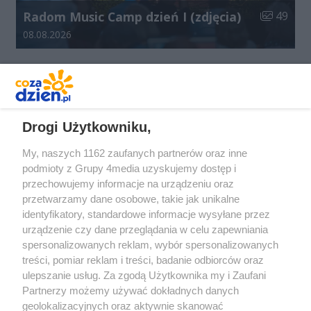
Liczba zdj
Radom Music Camp dzień I (zdjęcia)
49
Data dodania galerii:
08.08.2026
REKLAMA
Drogi Użytkowniku,
My, naszych 1162 zaufanych partnerów oraz inne
podmioty z Grupy 4media uzyskujemy dostęp i
przechowujemy informacje na urządzeniu oraz
przetwarzamy dane osobowe, takie jak unikalne
identyfikatory, standardowe informacje wysyłane przez
urządzenie czy dane przeglądania w celu zapewniania
spersonalizowanych reklam, wybór spersonalizowanych
Redakcja
Reklama
Prywatność
Praca Łódź
treści, pomiar reklam i treści, badanie odbiorców oraz
the:protocol
ulepszanie usług. Za zgodą Użytkownika my i Zaufani
Partnerzy możemy używać dokładnych danych
geolokalizacyjnych oraz aktywnie skanować