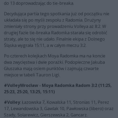
do 13 doprowadzając do tie-breaka.
Decydująca partia tego spotkania już od początku nie
układała się po myśli zespołu z Radomia. Drużyny
zmieniały strony przy prowadzeniu Volleya aż 8:2. W
drugiej fazie tie-breaka Radomka starała się odrobić
straty, ale to się nie udało. Finalnie ekipa z Dolnego
Śląska wygrała 15:11, a w całym meczu 3:2.
Po czterech kolejkach Moya Radomka ma na koncie
dwa zwycięstwa i dwie porażki. Podopieczne Jakuba
Głuszaka mają osiem punktów i zajmują czwarte
miejsce w tabeli Tauron Ligi.
#VolleyWrocław - Moya Radomka Radom 3:2 (11:25,
25:23, 25:20, 13:25, 15:11)
#Volley
: Łazowska 7, Kowalska 11, Stronias 11, Perez
17, Lewandowska 3, Gawlak 10, Pawłowska (libero) oraz
Szady, Solarewicz, Gierszewska 2, Gancarz.