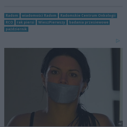
Radom
wiadomości Radom
Radomskie Centrum Onkologii
RCO
rak piersi
WieszPierwszy
badania przesiewowe
październik