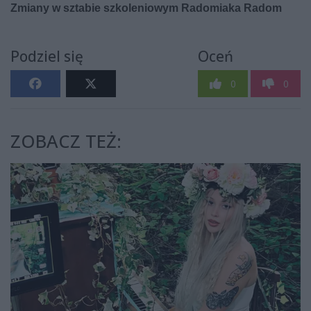
Podziel się
Oceń
0
0
ZOBACZ TEŻ: