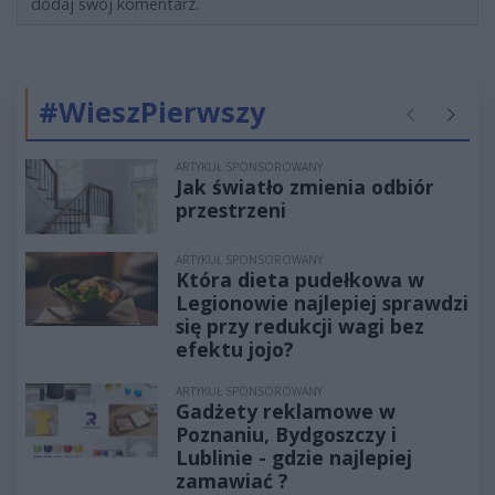
dodaj swój komentarz.
#WieszPierwszy
Poprzednie
Następ
ARTYKUŁ SPONSOROWANY
Jak światło zmienia odbiór
przestrzeni
ARTYKUŁ SPONSOROWANY
Która dieta pudełkowa w
Legionowie najlepiej sprawdzi
się przy redukcji wagi bez
efektu jojo?
ARTYKUŁ SPONSOROWANY
Gadżety reklamowe w
Poznaniu, Bydgoszczy i
Lublinie - gdzie najlepiej
zamawiać ?