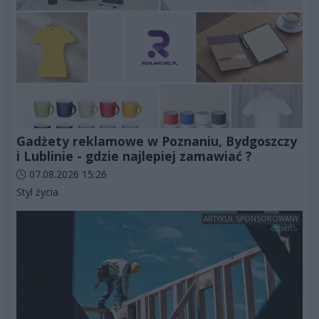
Gadżety reklamowe w Poznaniu, Bydgoszczy
i Lublinie - gdzie najlepiej zamawiać ?
Data dodania artykułu:
07.08.2026 15:26
Kategorie artykułu:
Styl życia
ARTYKUŁ SPONSOROWANY