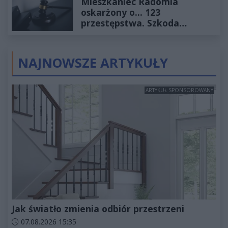
Mieszkaniec Radomia
oskarżony o... 123
przestępstwa. Szkoda
wyceniona na ponad milion
złotych
NAJNOWSZE ARTYKUŁY
ARTYKUŁ SPONSOROWANY
Jak światło zmienia odbiór przestrzeni
Data dodania artykułu:
07.08.2026 15:35