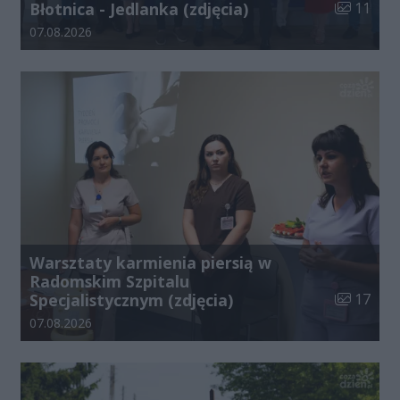
Liczba zdj
Błotnica - Jedlanka (zdjęcia)
11
Data dodania galerii:
07.08.2026
Warsztaty karmienia piersią w
Radomskim Szpitalu
Liczba zdj
Specjalistycznym (zdjęcia)
17
Data dodania galerii:
07.08.2026