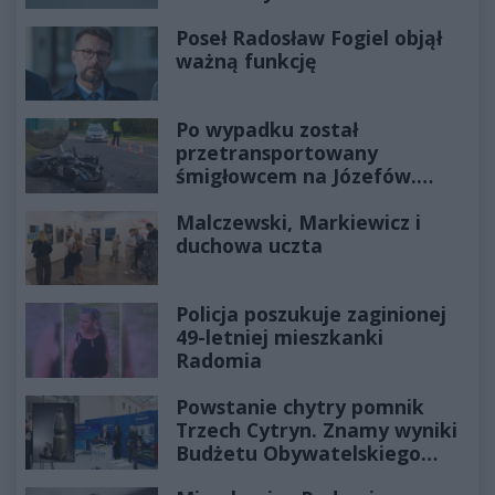
Poseł Radosław Fogiel objął
ważną funkcję
Po wypadku został
przetransportowany
śmigłowcem na Józefów.
Historia mrozi krew w żyłach
Malczewski, Markiewicz i
duchowa uczta
Policja poszukuje zaginionej
49-letniej mieszkanki
Radomia
Powstanie chytry pomnik
Trzech Cytryn. Znamy wyniki
Budżetu Obywatelskiego
2027