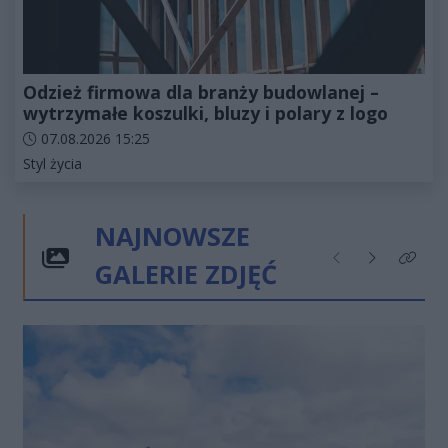
Odzież firmowa dla branży budowlanej –
wytrzymałe koszulki, bluzy i polary z logo
Data dodania artykułu:
07.08.2026 15:25
Kategorie artykułu:
Styl życia
NAJNOWSZE
GALERIE ZDJĘĆ
Poprzednie
Następne
Kliknij