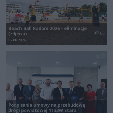
Beach Ball Radom 2026 - eliminacje
Liczba zdj
(zdjęcia)
60
Data dodania galerii:
07.08.2026
Podpisanie umowy na przebudowę
drogi powiatowej 1133W Stara