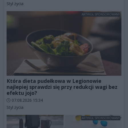
Kategorie artykułu:
Styl życia
ARTYKUŁ SPONSOROWANY
Która dieta pudełkowa w Legionowie
najlepiej sprawdzi się przy redukcji wagi bez
efektu jojo?
Data dodania artykułu:
07.08.2026 15:34
Kategorie artykułu:
Styl życia
ARTYKUŁ SPONSOROWANY