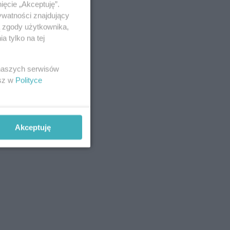
ięcie „Akceptuję”.
ywatności znajdujący
ą zgody użytkownika,
 tylko na tej
 naszych serwisów
esz w
Polityce
Akceptuję