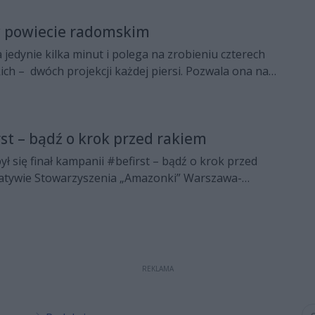
powiecie radomskim
edynie kilka minut i polega na zrobieniu czterech
ch – dwóch projekcji każdej piersi. Pozwala ona na
rycie tzw. zmian bezobjawowych w bardzo wczesnym
 bardzo istotnie zwiększa szansę wyleczenia.
rst – bądź o krok przed rakiem
ł się finał kampanii #befirst – bądź o krok przed
cjatywie Stowarzyszenia „Amazonki” Warszawa-
VON, organizatora kampanii AVON kontra Rak Piersi,
szkół średnich z województwa mazowieckiego wzięła
 gali finałowej oraz w warsztatach filmowych z
amu Szparagi.
REKLAMA