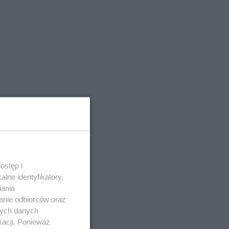
ostęp i
lne identyfikatory,
iania
anie odbiorców oraz
nych danych
kacji. Ponieważ