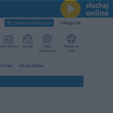
Zaloguj się
Ułatwienia dostępności
Radio Rekord
Kontakt
Zgłoś
Relacje na
interwencję
żywo
ULTURA
CO ZA JAZDA
nkurencyjne w Ustce!
ano umowę
Polski
 decyzję prokuratury
ów pokazali klasę