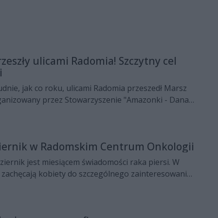
zeszły ulicami Radomia! Szczytny cel
i
dnie, jak co roku, ulicami Radomia przeszedł Marsz
rganizowany przez Stowarzyszenie "Amazonki - Dana".
rzypomnienie o tym, jak ważne są regularne badania
iernik w Radomskim Centrum Onkologii
iernik jest miesiącem świadomości raka piersi. W
e zachęcają kobiety do szczególnego zainteresowania
m i skorzystania z bezpłatnych badań. W RCO
 Sobota.