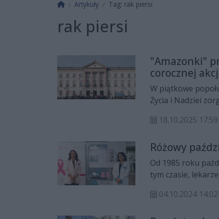
Strona główna
Artykuły
Tag: rak piersi
rak piersi
"Amazonki" pr
corocznej akcj
W piątkowe popołu
Życia i Nadziei zo
Jego celem było p
18.10.2025 17:59
profilaktyczne.
Różowy paźdz
Od 1985 roku paźdz
tym czasie, lekarz
się swoim zdrowie
04.10.2024 14:02
odbędzie się Biała