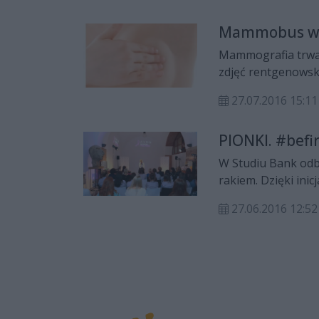
Mammobus w 
Mammografia trwa j
zdjęć rentgenowski
rozpoznanie i wyk
27.07.2016 15:11
etapie rozwoju, co
PIONKI. #befi
W Studiu Bank odby
rakiem. Dzięki ini
Centrum i marki A
27.06.2016 12:52
młodzież z dwóch 
udział w uroczystej
youtuberkami z te