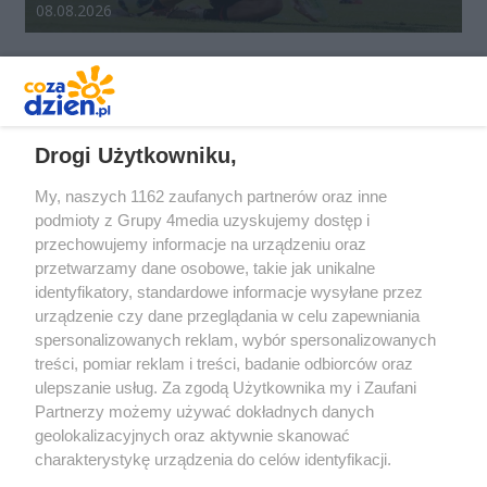
Data dodania galerii:
08.08.2026
REKLAMA
Drogi Użytkowniku,
My, naszych 1162 zaufanych partnerów oraz inne
podmioty z Grupy 4media uzyskujemy dostęp i
przechowujemy informacje na urządzeniu oraz
przetwarzamy dane osobowe, takie jak unikalne
identyfikatory, standardowe informacje wysyłane przez
urządzenie czy dane przeglądania w celu zapewniania
spersonalizowanych reklam, wybór spersonalizowanych
Redakcja
Reklama
Prywatność
Praca Łódź
treści, pomiar reklam i treści, badanie odbiorców oraz
the:protocol
ulepszanie usług. Za zgodą Użytkownika my i Zaufani
Partnerzy możemy używać dokładnych danych
geolokalizacyjnych oraz aktywnie skanować
charakterystykę urządzenia do celów identyfikacji.
Ponieważ cenimy Twoją prywatność, prosimy o zgodę na