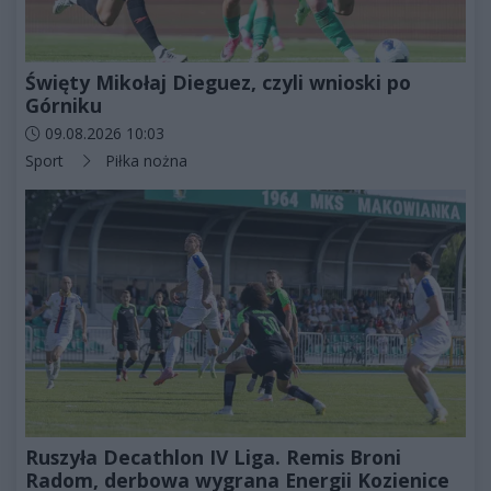
Święty Mikołaj Dieguez, czyli wnioski po
Górniku
Data dodania artykułu:
09.08.2026 10:03
Kategorie artykułu:
Sport
Piłka nożna
Ruszyła Decathlon IV Liga. Remis Broni
Radom, derbowa wygrana Energii Kozienice