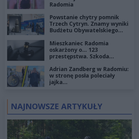
Radomia
Powstanie chytry pomnik
Trzech Cytryn. Znamy wyniki
Budżetu Obywatelskiego
2027
Mieszkaniec Radomia
oskarżony o... 123
przestępstwa. Szkoda
wyceniona na ponad milion
Adrian Zandberg w Radomiu:
złotych
w stronę posła poleciały
jajka…
NAJNOWSZE ARTYKUŁY