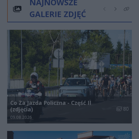
NAJNOWSZE
GALERIE ZDJĘĆ
Poprzednie
Następne
Kliknij
Co Za Jazda Policzna - Część II
Liczba zdj
(zdjęcia)
80
Data dodania galerii:
09.08.2026