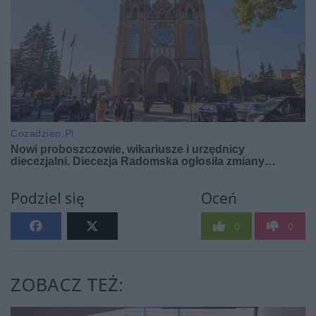
Podziel się
Oceń
0
0
ZOBACZ TEŻ: