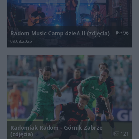
Liczba zdj
Radom Music Camp dzień II (zdjęcia)
96
Data dodania galerii:
09.08.2026
Radomiak Radom - Górnik Zabrze
Liczba zdjęć
(zdjęcia)
121