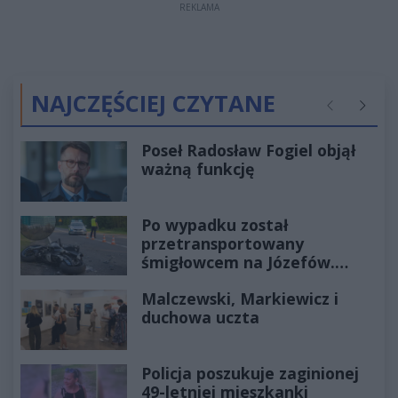
REKLAMA
NAJCZĘŚCIEJ CZYTANE
Poprzednie
Następ
Poseł Radosław Fogiel objął
ważną funkcję
Po wypadku został
przetransportowany
śmigłowcem na Józefów.
Historia mrozi krew w żyłach
Malczewski, Markiewicz i
duchowa uczta
Policja poszukuje zaginionej
49-letniej mieszkanki