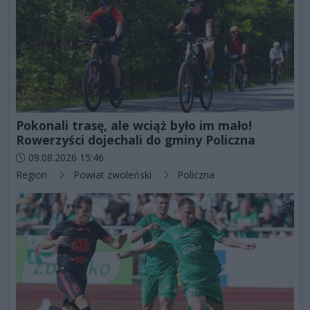
Pokonali trasę, ale wciąż było im mało!
Rowerzyści dojechali do gminy Policzna
Data dodania artykułu:
09.08.2026 15:46
Kategorie artykułu:
Region
Powiat zwoleński
Policzna