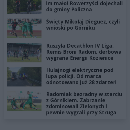
im mało! Rowerzyści dojechali
do gminy Policzna
Święty Mikołaj Dieguez, czyli
wnioski po Górniku
Ruszyła Decathlon IV Liga.
Remis Broni Radom, derbowa
wygrana Energii Kozienice
Hulajnogi elektryczne pod
lupą policji. Od marca
odnotowano już 28 zdarzeń
Radomiak bezradny w starciu
z Górnikiem. Zabrzanie
zdominowali Zielonych i
pewnie wygrali przy Struga