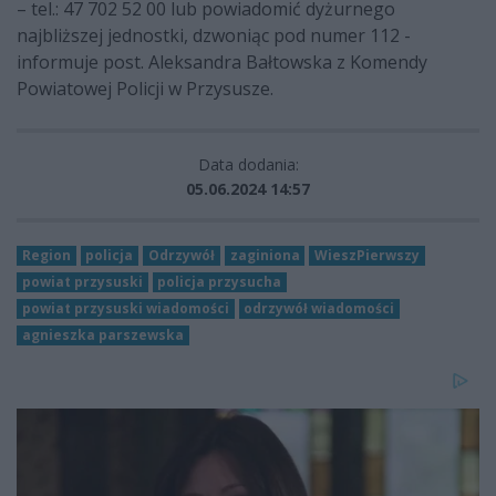
– tel.: 47 702 52 00 lub powiadomić dyżurnego
najbliższej jednostki, dzwoniąc pod numer 112 -
informuje post. Aleksandra Bałtowska z Komendy
Powiatowej Policji w Przysusze.
Data dodania:
05.06.2024 14:57
Region
policja
Odrzywół
zaginiona
WieszPierwszy
powiat przysuski
policja przysucha
powiat przysuski wiadomości
odrzywół wiadomości
agnieszka parszewska