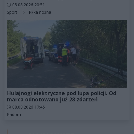
Data dodania artykułu:
08.08.2026 20:51
Kategorie artykułu:
Sport
Piłka nożna
Hulajnogi elektryczne pod lupą policji. Od
marca odnotowano już 28 zdarzeń
Data dodania artykułu:
08.08.2026 17:45
Kategorie artykułu:
Radom