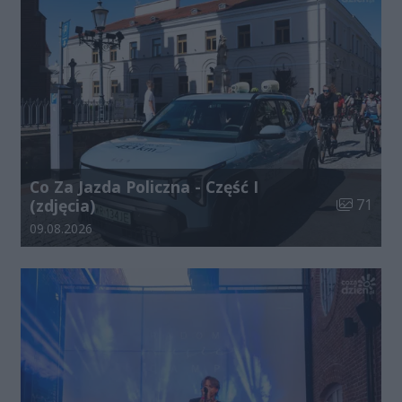
Co Za Jazda Policzna - Część I
Liczba zdj
(zdjęcia)
71
Data dodania galerii:
09.08.2026