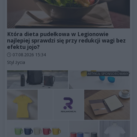
Która dieta pudełkowa w Legionowie
najlepiej sprawdzi się przy redukcji wagi bez
efektu jojo?
Data dodania artykułu:
07.08.2026 15:34
Kategorie artykułu:
Styl życia
ARTYKUŁ SPONSOROWANY