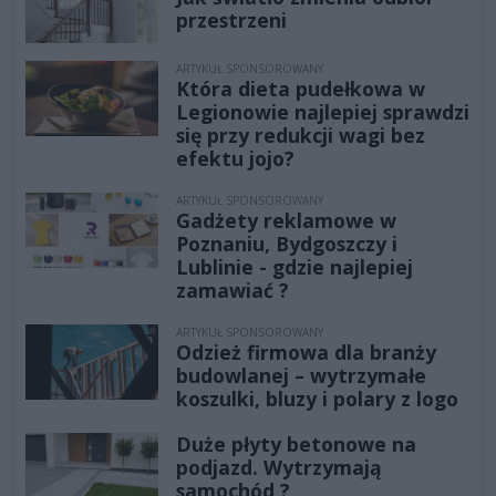
przestrzeni
ARTYKUŁ SPONSOROWANY
Która dieta pudełkowa w
Legionowie najlepiej sprawdzi
się przy redukcji wagi bez
efektu jojo?
ARTYKUŁ SPONSOROWANY
Gadżety reklamowe w
Poznaniu, Bydgoszczy i
Lublinie - gdzie najlepiej
zamawiać ?
ARTYKUŁ SPONSOROWANY
Odzież firmowa dla branży
budowlanej – wytrzymałe
koszulki, bluzy i polary z logo
Duże płyty betonowe na
podjazd. Wytrzymają
samochód ?