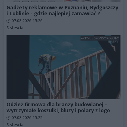
Gadżety reklamowe w Poznaniu, Bydgoszczy
i Lublinie - gdzie najlepiej zamawiać ?
Data dodania artykułu:
07.08.2026 15:26
Kategorie artykułu:
Styl życia
ARTYKUŁ SPONSOROWANY
Odzież firmowa dla branży budowlanej –
wytrzymałe koszulki, bluzy i polary z logo
Data dodania artykułu:
07.08.2026 15:25
Kategorie artykułu:
Styl życia