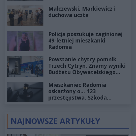
Historia mrozi krew w żyłach
Malczewski, Markiewicz i
duchowa uczta
Policja poszukuje zaginionej
49-letniej mieszkanki
Radomia
Powstanie chytry pomnik
Trzech Cytryn. Znamy wyniki
Budżetu Obywatelskiego
2027
Mieszkaniec Radomia
oskarżony o... 123
przestępstwa. Szkoda
wyceniona na ponad milion
złotych
NAJNOWSZE ARTYKUŁY