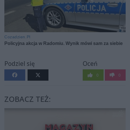
Podziel się
Oceń
0
0
ZOBACZ TEŻ: