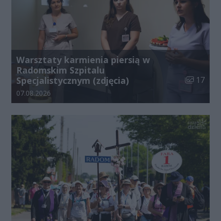
Warsztaty karmienia piersią w
Radomskim Szpitalu
Liczba zdj
Specjalistycznym (zdjęcia)
17
Data dodania galerii:
07.08.2026