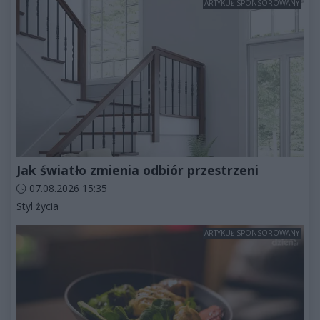
ARTYKUŁ SPONSOROWANY
Jak światło zmienia odbiór przestrzeni
Data dodania artykułu:
07.08.2026 15:35
Kategorie artykułu:
Styl życia
ARTYKUŁ SPONSOROWANY