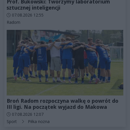
Prof. Bukowski: Tworzymy laboratorium
sztucznej inteligencji
Data dodania artykułu:
07.08.2026 12:55
Kategorie artykułu:
Radom
Broń Radom rozpoczyna walkę o powrót do
III ligi. Na początek wyjazd do Makowa
Data dodania artykułu:
07.08.2026 12:07
Kategorie artykułu:
Sport
Piłka nożna