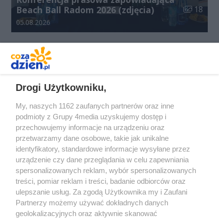
Liczba zdj
Beach Ball Radom 2026 (zdjęcia)
18
Data dodania galerii:
05.08.2026
REKLAMA
Drogi Użytkowniku,
My, naszych 1162 zaufanych partnerów oraz inne
podmioty z Grupy 4media uzyskujemy dostęp i
przechowujemy informacje na urządzeniu oraz
przetwarzamy dane osobowe, takie jak unikalne
identyfikatory, standardowe informacje wysyłane przez
urządzenie czy dane przeglądania w celu zapewniania
spersonalizowanych reklam, wybór spersonalizowanych
Redakcja
Reklama
Prywatność
Praca Łódź
treści, pomiar reklam i treści, badanie odbiorców oraz
the:protocol
ulepszanie usług. Za zgodą Użytkownika my i Zaufani
Partnerzy możemy używać dokładnych danych
geolokalizacyjnych oraz aktywnie skanować