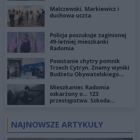
Historia mrozi krew w żyłach
Malczewski, Markiewicz i
duchowa uczta
Policja poszukuje zaginionej
49-letniej mieszkanki
Radomia
Powstanie chytry pomnik
Trzech Cytryn. Znamy wyniki
Budżetu Obywatelskiego
2027
Mieszkaniec Radomia
oskarżony o... 123
przestępstwa. Szkoda
wyceniona na ponad milion
złotych
NAJNOWSZE ARTYKUŁY