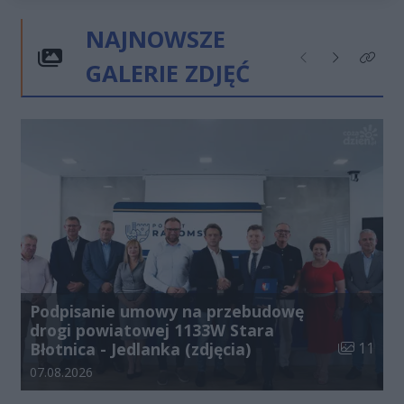
NAJNOWSZE
GALERIE ZDJĘĆ
Poprzednie
Następne
Kliknij
Podpisanie umowy na przebudowę
drogi powiatowej 1133W Stara
Liczba zdj
Błotnica - Jedlanka (zdjęcia)
11
Data dodania galerii:
07.08.2026