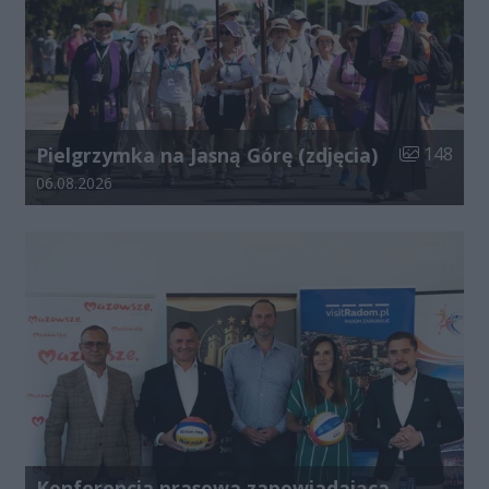
Liczba zdjęć
Pielgrzymka na Jasną Górę (zdjęcia)
148
Data dodania galerii:
06.08.2026
Konferencja prasowa zapowiadająca