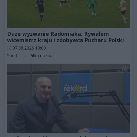
Duże wyzwanie Radomiaka. Rywalem
wicemistrz kraju i zdobywca Pucharu Polski
Data dodania artykułu:
07.08.2026 13:00
Kategorie artykułu:
Sport
Piłka nożna