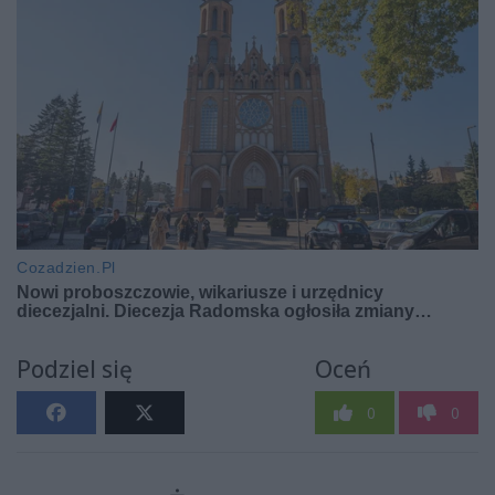
Podziel się
Oceń
0
0