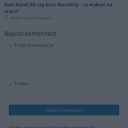
Kurs AutoCAD czy kurs SketchUp - co wybrać na
start?
Autor artykułu:
Artykuł sponsorowany
Napisz komentarz
Treść komentarza
Podpis
Dodaj komentarz
Chcemy, żeby nasze publikacje były powodem do