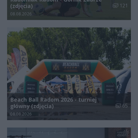
Liczba zdjęć
(zdjęcia)
121
Data dodania galerii:
08.08.2026
Beach Ball Radom 2026 - turniej
Liczba zdj
główny (zdjęcia)
65
Data dodania galerii:
08.08.2026