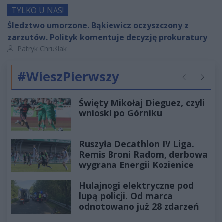
TYLKO U NAS!
Śledztwo umorzone. Bąkiewicz oczyszczony z
zarzutów. Polityk komentuje decyzję prokuratury
Autor artykułu:
Patryk Chruślak
#WieszPierwszy
Poprzednie
Następ
Święty Mikołaj Dieguez, czyli
wnioski po Górniku
Ruszyła Decathlon IV Liga.
Remis Broni Radom, derbowa
wygrana Energii Kozienice
Hulajnogi elektryczne pod
lupą policji. Od marca
odnotowano już 28 zdarzeń