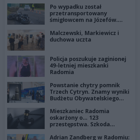
Po wypadku został
przetransportowany
śmigłowcem na Józefów.
Historia mrozi krew w żyłach
Malczewski, Markiewicz i
duchowa uczta
Policja poszukuje zaginionej
49-letniej mieszkanki
Radomia
Powstanie chytry pomnik
Trzech Cytryn. Znamy wyniki
Budżetu Obywatelskiego
2027
Mieszkaniec Radomia
oskarżony o... 123
przestępstwa. Szkoda
wyceniona na ponad milion
Adrian Zandberg w Radomiu:
złotych