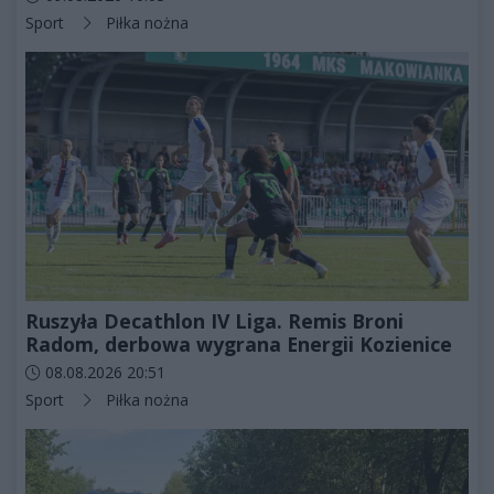
Kategorie artykułu:
Sport
Piłka nożna
Ruszyła Decathlon IV Liga. Remis Broni
Radom, derbowa wygrana Energii Kozienice
Data dodania artykułu:
08.08.2026 20:51
Kategorie artykułu:
Sport
Piłka nożna