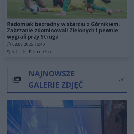
Radomiak bezradny w starciu z Górnikiem.
Zabrzanie zdominowali Zielonych i pewnie
wygrali przy Struga
Data dodania artykułu:
08.08.2026 16:40
Kategorie artykułu:
Sport
Piłka nożna
NAJNOWSZE
GALERIE ZDJĘĆ
Poprzednie
Następne
Kliknij