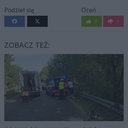
Podziel się
Oceń
0
0
ZOBACZ TEŻ: