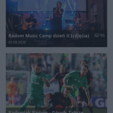
Liczba zdj
Radom Music Camp dzień II (zdjęcia)
96
Data dodania galerii:
09.08.2026
Radomiak Radom - Górnik Zabrze