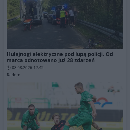
Hulajnogi elektryczne pod lupą policji. Od
marca odnotowano już 28 zdarzeń
Data dodania artykułu:
08.08.2026 17:45
Kategorie artykułu:
Radom