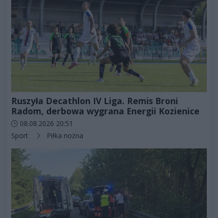
Ruszyła Decathlon IV Liga. Remis Broni
Radom, derbowa wygrana Energii Kozienice
Data dodania artykułu:
08.08.2026 20:51
Kategorie artykułu:
Sport
Piłka nożna