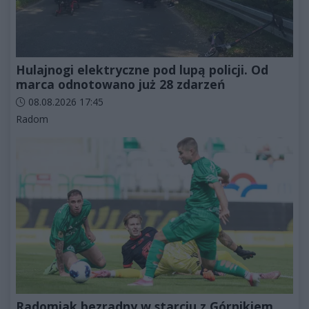
Hulajnogi elektryczne pod lupą policji. Od
marca odnotowano już 28 zdarzeń
Data dodania artykułu:
08.08.2026 17:45
Kategorie artykułu:
Radom
Radomiak bezradny w starciu z Górnikiem.