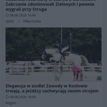
Zabrzanie zdominowali Zielonych i pewnie
wygrali przy Struga
Data dodania artykułu:
08.08.2026 16:40
Kategorie artykułu:
Sport
Piłka nożna
Elegancja w siodle! Zawody w Kozłowie
trwają, a jeźdźcy zachwycają swoim strojem
Data dodania artykułu:
08.08.2026 16:00
Kategorie artykułu:
Region