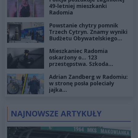
49-letniej mieszkanki
Radomia
Powstanie chytry pomnik
Trzech Cytryn. Znamy wyniki
Budżetu Obywatelskiego
2027
Mieszkaniec Radomia
oskarżony o... 123
przestępstwa. Szkoda
wyceniona na ponad milion
Adrian Zandberg w Radomiu:
złotych
w stronę posła poleciały
jajka…
NAJNOWSZE ARTYKUŁY