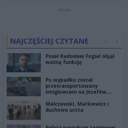
REKLAMA
NAJCZĘŚCIEJ CZYTANE
Poprzednie
Następ
Poseł Radosław Fogiel objął
ważną funkcję
Po wypadku został
przetransportowany
śmigłowcem na Józefów.
Historia mrozi krew w żyłach
Malczewski, Markiewicz i
duchowa uczta
Policja poszukuje zaginionej