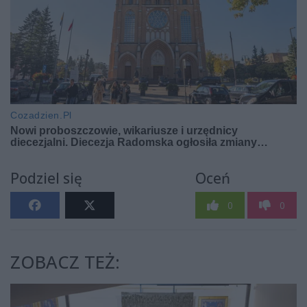
Podziel się
Oceń
0
0
ZOBACZ TEŻ: