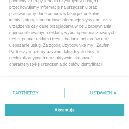
podmioty z Grupy 4media uzyskujemy dostęp i
przechowujemy informacje na urządzeniu oraz
przetwarzamy dane osobowe, takie jak unikalne
identyfikatory, standardowe informacje wysyłane przez
urządzenie czy dane przeglądania w celu zapewniania
spersonalizowanych reklam, wybór spersonalizowanych
treści, pomiar reklam i treści, badanie odbiorców oraz
ulepszanie usług. Za zgodą Użytkownika my i Zaufani
Partnerzy możemy używać dokładnych danych
geolokalizacyjnych oraz aktywnie skanować
charakterystykę urządzenia do celów identyfikacji.
Ponieważ cenimy Twoją prywatność, prosimy o zgodę na
Beach Ball Radom 2026 - turniej
korzystanie z tych technologii poprzez kliknięcie
Liczba zdj
główny (zdjęcia)
65
„Akceptuję”. Zgoda jest dobrowolna i zawsze możesz ją
Data dodania galerii:
08.08.2026
zmienić/wycofać klikając przycisk ustawień prywatności
PARTNERZY
USTAWIENIA
znajdujący się w lewym dolnym rogu strony
. Niektóre
rodzaje przetwarzania danych nie wymagają zgody
użytkownika, ale masz prawo sprzeciwić się takiemu
Akceptuję
przetwarzaniu. Preferencje będą miały zastosowania tylko
na tej witrynie.