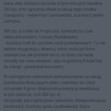
busa, więc zamiana na nowy w tym roku jest zasadna.
293 tys. zł to ogromny wkład w zakup tego środka
transportu - mówi Piotr Leśnowolski, burmistrz Jedlni-
Letniska.
300 tys. zł trafiło do Przysuchy. Symboliczny czek
odebrał burmistrz Tomasz Matlakiewicz.
- Autobus trafi do uczniów szkół podstawowych. To nie
będzie rezygnacja z dowozu, który realizuje firma
zewnętrzna, ale pozwoli na to, że dzieci nie będą
musiały tak rano wstawać, aby na godzinę 8 dojechać
do szkoły - powiedział burmistrz.
W subregionie radomskim dofinansowanie na zakup
autobusów dowożących dzieci i młodzież do szkół
otrzymało 9 gmin. Maksymalną kwotę przewidzianą
w tym naborze, czyli 300 tys. zł,
otrzymały: Jastrzębia (pow. radomski), Głowaczów (pow.
kozienicki), Orońsko (pow. szydłowiecki), Stara