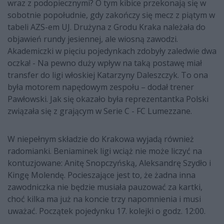
wraz z podopiecznymi? O tym kibice przekonają się w
sobotnie popołudnie, gdy zakończy się mecz z piątym w
tabeli AZS-em UJ. Drużyna z Grodu Kraka należała do
objawień rundy jesiennej, ale wiosną zawodzi.
Akademiczki w pięciu pojedynkach zdobyły zaledwie dwa
oczka! - Na pewno duży wpływ na taką postawę miał
transfer do ligi włoskiej Katarzyny Daleszczyk. To ona
była motorem napędowym zespołu – dodał trener
Pawłowski. Jak się okazało była reprezentantka Polski
związała się z grającym w Serie C - FC Lumezzane.
W niepełnym składzie do Krakowa wyjadą również
radomianki. Beniaminek ligi wciąż nie może liczyć na
kontuzjowane: Anitę Snopczyńską, Aleksandrę Szydło i
Kingę Molendę. Pocieszające jest to, że żadna inna
zawodniczka nie będzie musiała pauzować za kartki,
choć kilka ma już na koncie trzy napomnienia i musi
uważać. Początek pojedynku 17. kolejki o godz. 12:00.