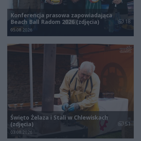
Konferencja prasowa zapowiadająca
Liczba zdj
Beach Ball Radom 2026 (zdjęcia)
18
Data dodania galerii:
05.08.2026
Święto Żelaza i Stali w Chlewiskach
Liczba zdj
(zdjęcia)
51
Data dodania galerii:
03.08.2026