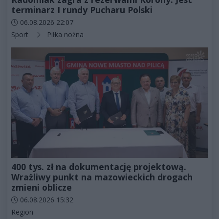
terminarz I rundy Pucharu Polski
Data dodania artykułu:
06.08.2026 22:07
Kategorie artykułu:
Sport
Piłka nożna
400 tys. zł na dokumentację projektową.
Wrażliwy punkt na mazowieckich drogach
zmieni oblicze
Data dodania artykułu:
06.08.2026 15:32
Kategorie artykułu:
Region