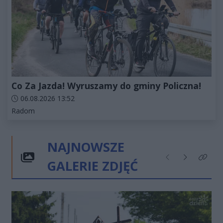
Co Za Jazda! Wyruszamy do gminy Policzna!
Data dodania artykułu:
06.08.2026 13:52
Kategorie artykułu:
Radom
NAJNOWSZE
GALERIE ZDJĘĆ
Poprzednie
Następne
Kliknij