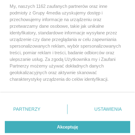
My, naszych 1162 zaufanych partnerów oraz inne
podmioty z Grupy 4media uzyskujemy dostęp i
przechowujemy informacje na urządzeniu oraz
przetwarzamy dane osobowe, takie jak unikalne
identyfikatory, standardowe informacje wysyłane przez
urządzenie czy dane przeglądania w celu zapewniania
spersonalizowanych reklam, wybór spersonalizowanych
Redakcja
Reklama
Prywatność
Praca Łódź
treści, pomiar reklam i treści, badanie odbiorców oraz
the:protocol
ulepszanie usług. Za zgodą Użytkownika my i Zaufani
Partnerzy możemy używać dokładnych danych
geolokalizacyjnych oraz aktywnie skanować
charakterystykę urządzenia do celów identyfikacji.
Ponieważ cenimy Twoją prywatność, prosimy o zgodę na
Szukaj
korzystanie z tych technologii poprzez kliknięcie
„Akceptuję”. Zgoda jest dobrowolna i zawsze możesz ją
zmienić/wycofać klikając przycisk ustawień prywatności
Facebook.com
Youtube.com
PARTNERZY
USTAWIENIA
znajdujący się w lewym dolnym rogu strony
. Niektóre
rodzaje przetwarzania danych nie wymagają zgody
użytkownika, ale masz prawo sprzeciwić się takiemu
Akceptuję
przetwarzaniu. Preferencje będą miały zastosowania tylko