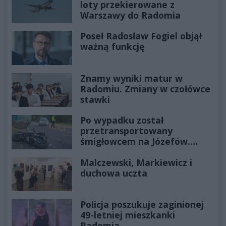
loty przekierowane z
Warszawy do Radomia
Poseł Radosław Fogiel objął
ważną funkcję
Znamy wyniki matur w
Radomiu. Zmiany w czołówce
stawki
Po wypadku został
przetransportowany
śmigłowcem na Józefów.
Historia mrozi krew w żyłach
Malczewski, Markiewicz i
duchowa uczta
Policja poszukuje zaginionej
49-letniej mieszkanki
Radomia