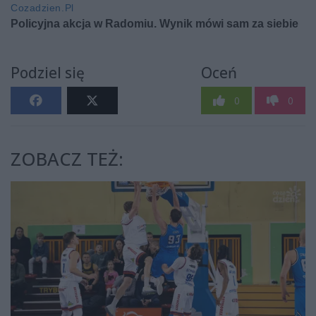
Podziel się
Oceń
0
0
ZOBACZ TEŻ: