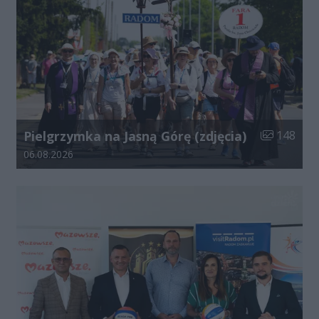
Liczba zdjęć
Pielgrzymka na Jasną Górę (zdjęcia)
148
Data dodania galerii:
06.08.2026