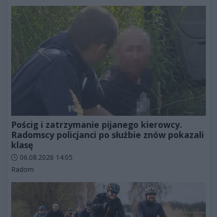
Pościg i zatrzymanie pijanego kierowcy.
Radomscy policjanci po służbie znów pokazali
klasę
Data dodania artykułu:
06.08.2026 14:05
Kategorie artykułu:
Radom