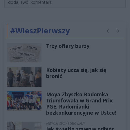
dodaj swój komentarz.
#WieszPierwszy
Poprzednie
Następ
Trzy ofiary burzy
Kobiety uczą się, jak się
bronić
Moya Zbyszko Radomka
triumfowała w Grand Prix
PGE. Radomianki
bezkonkurencyjne w Ustce!
ARTYKUŁ SPONSOROWANY
Jak światło zmienia odbiór