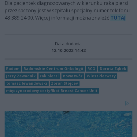
Dla pacjentek diagnozowanych w kierunku raka piersi
przeznaczony jest w szpitalu specjalny numer telefonu:
48 389 24 00. Więcej informacji można znaleźć
TUTAJ
Data dodania:
12.10.2022 14:42
Radom
Radomskie Centrum Onkologii
RCO
Dorota Ząbek
Jerzy Zawodnik
rak piersi
nowotwór
WieszPierwszy
tomasz lewandowski
Zoran Stojcev
międzynarodowy certyfikat Breast Cancer Unit