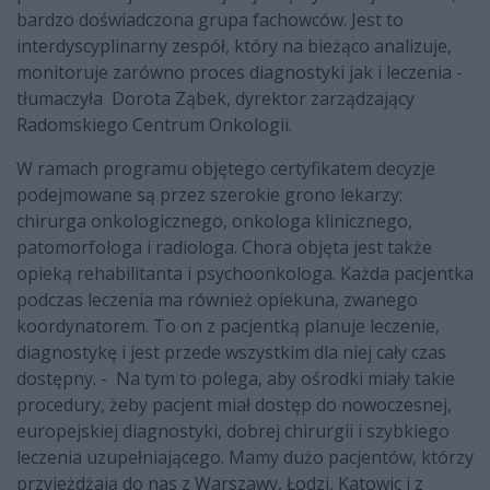
bardzo doświadczona grupa fachowców. Jest to
interdyscyplinarny zespół, który na bieżąco analizuje,
monitoruje zarówno proces diagnostyki jak i leczenia -
tłumaczyła Dorota Ząbek, dyrektor zarządzający
Radomskiego Centrum Onkologii.
W ramach programu objętego certyfikatem decyzje
podejmowane są przez szerokie grono lekarzy:
chirurga onkologicznego, onkologa klinicznego,
patomorfologa i radiologa. Chora objęta jest także
opieką rehabilitanta i psychoonkologa. Każda pacjentka
podczas leczenia ma również opiekuna, zwanego
koordynatorem. To on z pacjentką planuje leczenie,
diagnostykę i jest przede wszystkim dla niej cały czas
dostępny. - Na tym to polega, aby ośrodki miały takie
procedury, żeby pacjent miał dostęp do nowoczesnej,
europejskiej diagnostyki, dobrej chirurgii i szybkiego
leczenia uzupełniającego. Mamy dużo pacjentów, którzy
przyjeżdżają do nas z Warszawy, Łodzi, Katowic i z