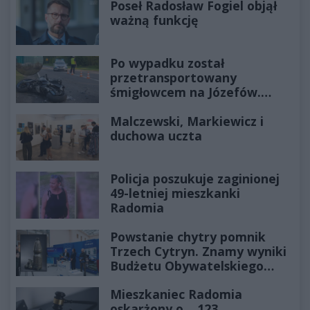
Poseł Radosław Fogiel objął
ważną funkcję
Po wypadku został
przetransportowany
śmigłowcem na Józefów.
Historia mrozi krew w żyłach
Malczewski, Markiewicz i
duchowa uczta
Policja poszukuje zaginionej
49-letniej mieszkanki
Radomia
Powstanie chytry pomnik
Trzech Cytryn. Znamy wyniki
Budżetu Obywatelskiego
2027
Mieszkaniec Radomia
oskarżony o... 123