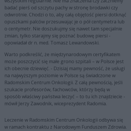
wszystkim regularnie. Nie ma znaczenia czy zaczniemy
badać pierś od szczytu pachy w stronę brodawki czy
odwrotnie. Chodzi o to, aby całą objętość piersi dotknąć
opuszkami palców przesuwając je o pół centymetra lub
o centymetr. Nie doszukujmy się nawet tam specjalnie
zmian, tylko starajmy się poznać budowę piersi -
opowiadał dr n. med. Tomasz Lewandowski.
Warto podkreślić, że międzynarodowym certyfikatem
może poszczycić się małe grono szpitali – w Polsce jest
ich obecnie dziewięć. - Dzisiaj mamy pewność, że usługi
na najwyższym poziomie w Polsce są świadczone w
Radomskim Centrum Onkologii. Z całą pewnością, jeśli
szukacie profesorów, fachowców, którzy będą w
sposób właściwy państwa leczyć – to tu ich znajdziecie -
mówił Jerzy Zawodnik, wiceprezydent Radomia.
Leczenie w Radomskim Centrum Onkologii odbywa się
w ramach kontraktu z Narodowym Funduszem Zdrowia.