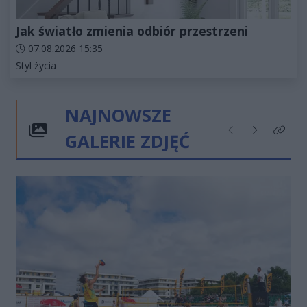
Jak światło zmienia odbiór przestrzeni
Data dodania artykułu:
07.08.2026 15:35
Kategorie artykułu:
Styl życia
NAJNOWSZE
GALERIE ZDJĘĆ
Poprzednie
Następne
Kliknij