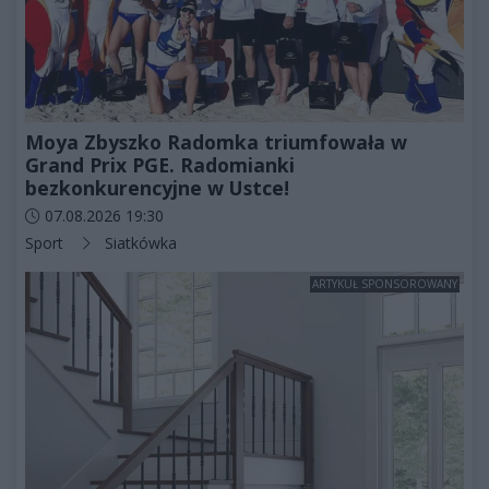
Moya Zbyszko Radomka triumfowała w
Grand Prix PGE. Radomianki
bezkonkurencyjne w Ustce!
Data dodania artykułu:
07.08.2026 19:30
Kategorie artykułu:
Sport
Siatkówka
ARTYKUŁ SPONSOROWANY