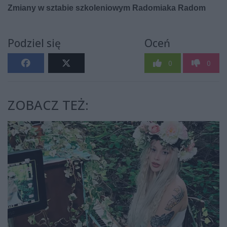
Podziel się
Oceń
0
0
ZOBACZ TEŻ: