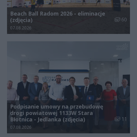
Beach Ball Radom 2026 - eliminacje
Liczba zdj
(zdjęcia)
60
Data dodania galerii:
07.08.2026
Podpisanie umowy na przebudowę
drogi powiatowej 1133W Stara
Liczba zdj
Błotnica - Jedlanka (zdjęcia)
11
Data dodania galerii:
07.08.2026