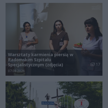
Warsztaty karmienia piersią w
Radomskim Szpitalu
Liczba zdj
Specjalistycznym (zdjęcia)
17
Data dodania galerii:
07.08.2026