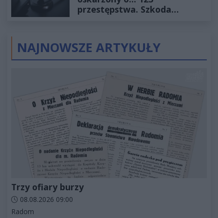
przestępstwa. Szkoda
wyceniona na ponad milion
złotych
NAJNOWSZE ARTYKUŁY
Trzy ofiary burzy
Data dodania artykułu:
08.08.2026 09:00
Kategorie artykułu:
Radom