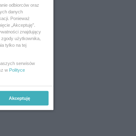
anie odbiorców oraz
nych danych
kacji. Ponieważ
ięcie „Akceptuję”.
ywatności znajdujący
ą zgody użytkownika,
 tylko na tej
 naszych serwisów
esz w
Polityce
Akceptuję