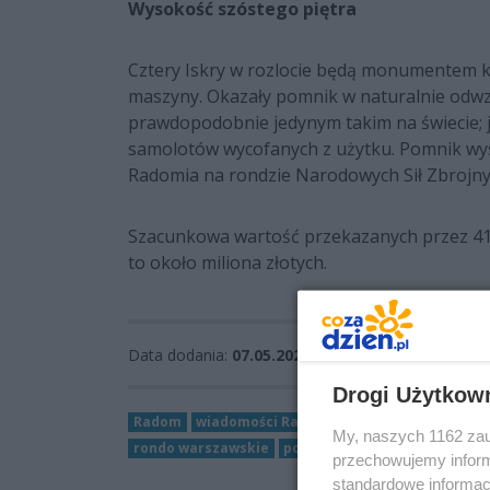
Wysokość szóstego piętra
Cztery Iskry w rozlocie będą monumentem ku 
maszyny. Okazały pomnik w naturalnie odw
prawdopodobnie jedynym takim na świecie; je
samolotów wycofanych z użytku. Pomnik wyso
Radomia na rondzie Narodowych Sił Zbrojny
Szacunkowa wartość przekazanych przez 41 B
to około miliona złotych.
Data dodania:
07.05.2022 16:06
Drogi Użytkow
Radom
wiadomości Radom
Jarosław Kowalik
W
My, naszych 1162 zau
rondo warszawskie
pomnik iskry
przechowujemy informa
standardowe informac