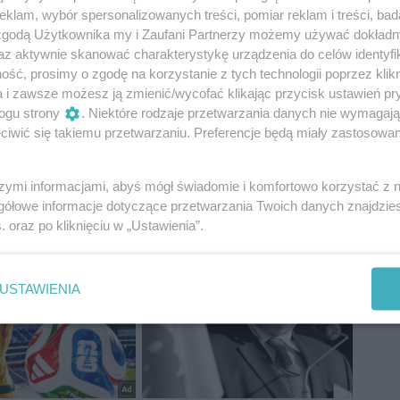
klam, wybór spersonalizowanych treści, pomiar reklam i treści, bad
 zgodą Użytkownika my i Zaufani Partnerzy możemy używać dokład
az aktywnie skanować charakterystykę urządzenia do celów identyfi
ść, prosimy o zgodę na korzystanie z tych technologii poprzez klikn
a i zawsze możesz ją zmienić/wycofać klikając przycisk ustawień pr
ogu strony
. Niektóre rodzaje przetwarzania danych nie wymagaj
iwić się takiemu przetwarzaniu. Preferencje będą miały zastosowania
szymi informacjami, abyś mógł świadomie i komfortowo korzystać z
gółowe informacje dotyczące przetwarzania Twoich danych znajdzi
s
. oraz po kliknięciu w „Ustawienia”.
USTAWIENIA