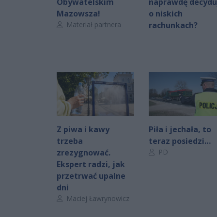
Obywatelskim
naprawdę decydu
Mazowsza!
o niskich
Autor artykułu:
Materiał partnera
rachunkach?
Z piwa i kawy
Piła i jechała, to
trzeba
teraz posiedzi…
Autor artykułu:
zrezygnować.
PD
Ekspert radzi, jak
przetrwać upalne
dni
Autor artykułu:
Maciej Ławrynowicz