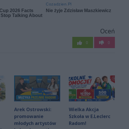
Oceń
0
0
Arek Ostrowski:
Wielka Akcja
promowanie
Szkoła w E.Leclerc
młodych artystów
Radom!