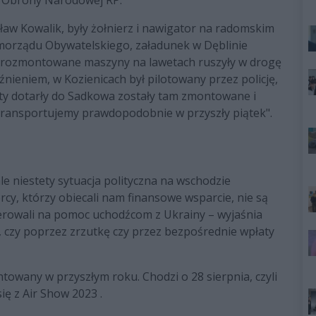
w Kowalik, były żołnierz i nawigator na radomskim
morządu Obywatelskiego, załadunek w Dęblinie
wo rozmontowane maszyny na lawetach ruszyły w drogę
nieniem, w Kozienicach był pilotowany przez policję,
ty dotarły do Sadkowa zostały tam zmontowane i
zetransportujemy prawdopodobnie w przyszły piątek".
le niestety sytuacja polityczna na wschodzie
rcy, którzy obiecali nam finansowe wsparcie, nie są
ierowali na pomoc uchodźcom z Ukrainy – wyjaśnia
 czy poprzez zrzutkę czy przez bezpośrednie wpłaty
towany w przyszłym roku. Chodzi o 28 sierpnia, czyli
ię z Air Show 2023 .