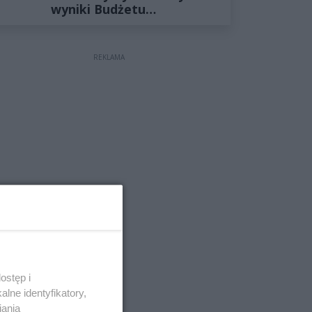
wyniki Budżetu
Obywatelskiego 2027
REKLAMA
ostęp i
lne identyfikatory,
iania