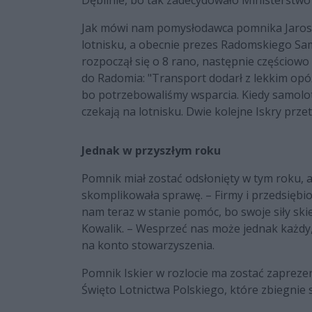
Jak mówi nam pomysłodawca pomnika Jarosła
lotnisku, a obecnie prezes Radomskiego Sa
rozpoczął się o 8 rano, następnie częścio
do Radomia: "Transport dodarł z lekkim opóź
bo potrzebowaliśmy wsparcia. Kiedy samolo
czekają na lotnisku. Dwie kolejne Iskry pr
Jednak w przyszłym roku
Pomnik miał zostać odsłonięty w tym roku, a
skomplikowała sprawę. – Firmy i przedsiębio
nam teraz w stanie pomóc, bo swoje siły sk
Kowalik. – Wesprzeć nas może jednak każdy,
na konto stowarzyszenia.
Pomnik Iskier w rozlocie ma zostać zaprezen
Święto Lotnictwa Polskiego, które zbiegnie s