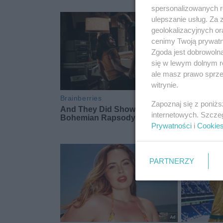
spersonalizowanych re
ulepszanie usług. Za
geolokalizacyjnych or
cenimy Twoją prywatno
Zgoda jest dobrowoln
się w lewym dolnym r
ale masz prawo sprzec
witrynie.
Zapoznaj się z poniż
internetowych. Szcze
Prywatności
i
Cookie
PARTNERZY