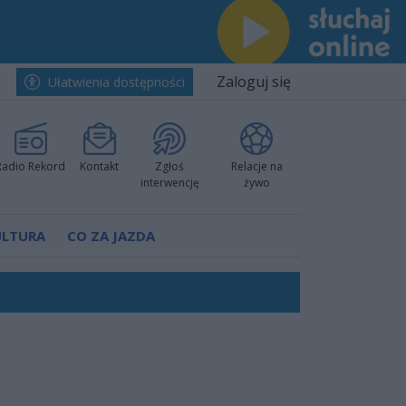
Zaloguj się
Ułatwienia dostępności
Radio Rekord
Kontakt
Zgłoś
Relacje na
interwencję
żywo
ULTURA
CO ZA JAZDA
ów pokazali klasę
rzowi
worzyć nową sportową tradycję"
ruchu