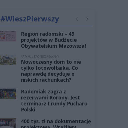
#WieszPierwszy
Poprzednie
Następne
Region radomski – 49
projektów w Budżecie
Obywatelskim Mazowsza!
ARTYKUŁ SPONSOROWANY
Nowoczesny dom to nie
tylko fotowoltaika. Co
naprawdę decyduje o
niskich rachunkach?
Radomiak zagra z
rezerwami Korony. Jest
terminarz I rundy Pucharu
Polski
400 tys. zł na dokumentację
projektową. Wrażliwy