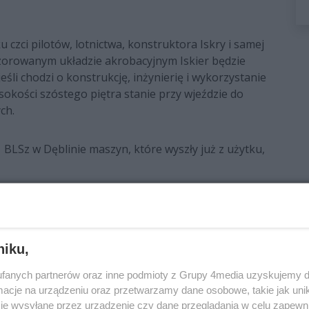
czci pilotów, lotnictwa, konstruktora Iskry i samej
zorowanym układzie akrobacyjnym Iskier będzie
śli chodzi o konstrukcję, inżynierię i wykorzystanie
kości szóstego piętra stanie przy wjeździe do
ch.
LSz w Dęblinie maszyn, które wyszły już z użytku,
niku,
ieszPierwszy
Radomski Samorząd Obywatelski
fanych partnerów oraz inne podmioty z Grupy 4media uzyskujemy d
cje na urządzeniu oraz przetwarzamy dane osobowe, takie jak unika
je wysyłane przez urządzenie czy dane przeglądania w celu zapewn