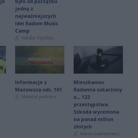
je
było od początku
jedną z
najważniejszych
idei Radom Music
Camp
Autor artykułu:
Natalia Pętelska
Informacje z
Mieszkaniec
Mazowsza odc. 161
Radomia oskarżony
Autor artykułu:
Materiał partnera
o... 123
przestępstwa.
Szkoda wyceniona
na ponad milion
złotych
Autor artykułu:
Maciej Ławrynowicz