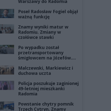
Warszawy do Radomia
Poseł Radosław Fogiel objął
ważną funkcję
Znamy wyniki matur w
Radomiu. Zmiany w
czołówce stawki
Po wypadku został
przetransportowany
śmigłowcem na Józefów.
Historia mrozi krew w
Malczewski, Markiewicz i
żyłach
duchowa uczta
Policja poszukuje zaginionej
49-letniej mieszkanki
Radomia
Powstanie chytry pomnik
Trzech Cytryn. Znamy