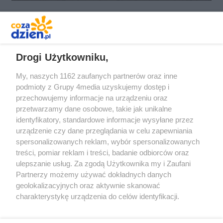
REKLAMA
Drogi Użytkowniku,
My, naszych 1162 zaufanych partnerów oraz inne
podmioty z Grupy 4media uzyskujemy dostęp i
przechowujemy informacje na urządzeniu oraz
przetwarzamy dane osobowe, takie jak unikalne
identyfikatory, standardowe informacje wysyłane przez
urządzenie czy dane przeglądania w celu zapewniania
spersonalizowanych reklam, wybór spersonalizowanych
Redakcja
Reklama
Prywatność
Praca Łódź
treści, pomiar reklam i treści, badanie odbiorców oraz
the:protocol
ulepszanie usług. Za zgodą Użytkownika my i Zaufani
Partnerzy możemy używać dokładnych danych
geolokalizacyjnych oraz aktywnie skanować
charakterystykę urządzenia do celów identyfikacji.
Ponieważ cenimy Twoją prywatność, prosimy o zgodę na
Szukaj
korzystanie z tych technologii poprzez kliknięcie