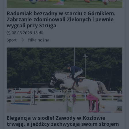
Radomiak bezradny w starciu z Górnikiem.
Zabrzanie zdominowali Zielonych i pewnie
wygrali przy Struga
Data dodania artykułu:
08.08.2026 16:40
Kategorie artykułu:
Sport
Piłka nożna
Elegancja w siodle! Zawody w Kozłowie
trwają, a jeźdźcy zachwycają swoim strojem