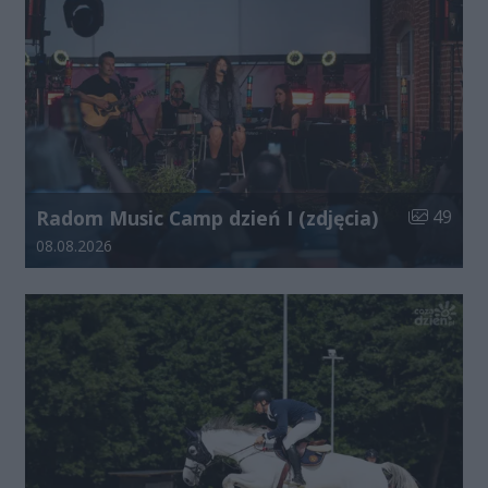
Liczba zdj
Radom Music Camp dzień I (zdjęcia)
49
Data dodania galerii:
08.08.2026