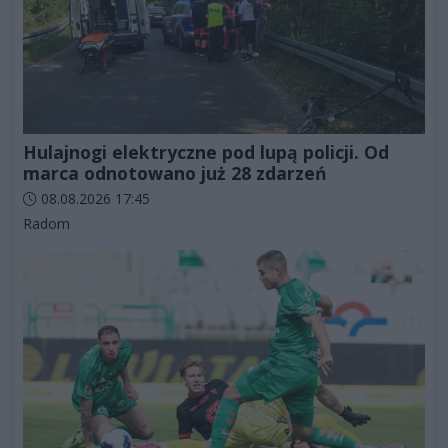
Hulajnogi elektryczne pod lupą policji. Od
marca odnotowano już 28 zdarzeń
Data dodania artykułu:
08.08.2026 17:45
Kategorie artykułu:
Radom