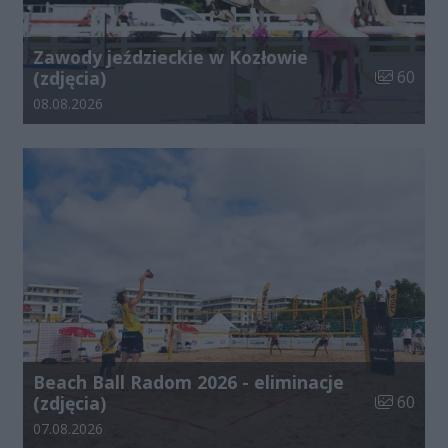
Zawody jeździeckie w Kozłowie
Liczba zdj
(zdjęcia)
60
Data dodania galerii:
08.08.2026
Beach Ball Radom 2026 - eliminacje
Liczba zdj
(zdjęcia)
60
Data dodania galerii:
07.08.2026