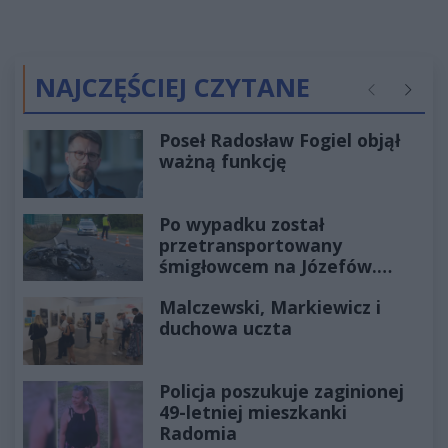
NAJCZĘŚCIEJ CZYTANE
Poprzednie
Następ
Poseł Radosław Fogiel objął
ważną funkcję
Po wypadku został
przetransportowany
śmigłowcem na Józefów.
Historia mrozi krew w żyłach
Malczewski, Markiewicz i
duchowa uczta
Policja poszukuje zaginionej
49-letniej mieszkanki
Radomia