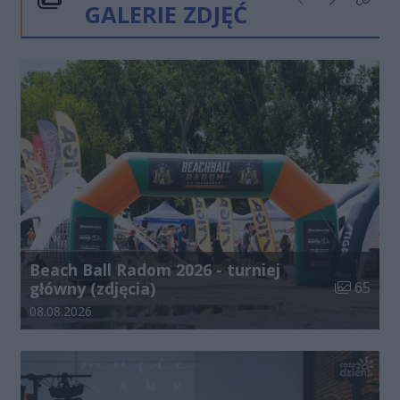
GALERIE ZDJĘĆ
Poprzednie
Następne
Kliknij
Beach Ball Radom 2026 - turniej
Liczba zdj
główny (zdjęcia)
65
Data dodania galerii:
08.08.2026