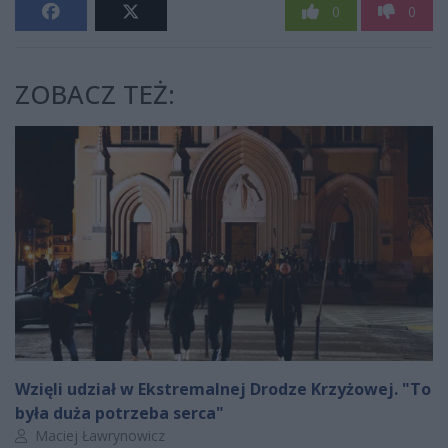
0
0
ZOBACZ TEŻ:
Wzięli udział w Ekstremalnej Drodze Krzyżowej. "To
była duża potrzeba serca"
Autor artykułu:
Maciej Ławrynowicz