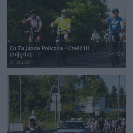
Co Za Jazda Policzna - Część III
Liczba zdjęć
(zdjęcia)
104
Data dodania galerii:
09.08.2026