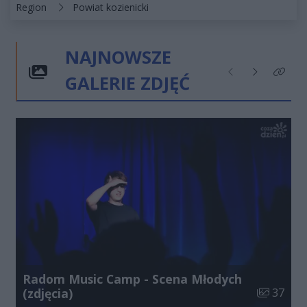
Kategorie artykułu:
Region
Powiat kozienicki
NAJNOWSZE
GALERIE ZDJĘĆ
Poprzednie
Następne
Kliknij
Radom Music Camp - Scena Młodych
Liczba zdj
(zdjęcia)
37