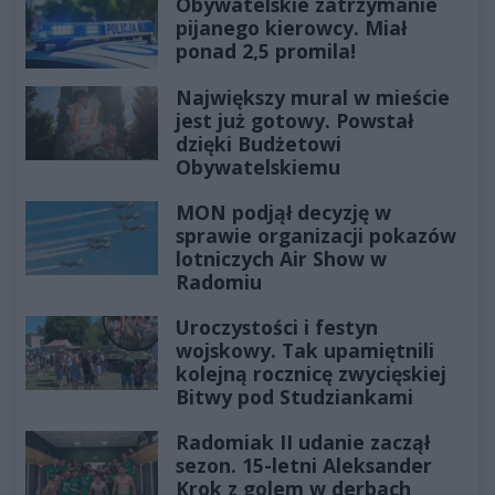
Obywatelskie zatrzymanie
pijanego kierowcy. Miał
ponad 2,5 promila!
Największy mural w mieście
jest już gotowy. Powstał
dzięki Budżetowi
Obywatelskiemu
MON podjął decyzję w
sprawie organizacji pokazów
lotniczych Air Show w
Radomiu
Uroczystości i festyn
wojskowy. Tak upamiętnili
kolejną rocznicę zwycięskiej
Bitwy pod Studziankami
Radomiak II udanie zaczął
sezon. 15-letni Aleksander
Krok z golem w derbach