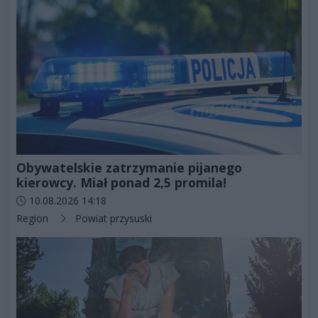
Obywatelskie zatrzymanie pijanego
kierowcy. Miał ponad 2,5 promila!
Data dodania artykułu:
10.08.2026 14:18
Kategorie artykułu:
Region
Powiat przysuski