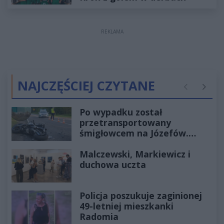
REKLAMA
NAJCZĘŚCIEJ CZYTANE
Poprzednie
Następ
Po wypadku został
przetransportowany
śmigłowcem na Józefów.
Historia mrozi krew w żyłach
Malczewski, Markiewicz i
duchowa uczta
Policja poszukuje zaginionej
49-letniej mieszkanki
Radomia