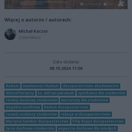
Więcej o autorze / autorach:
Michał Kaczor
Dziennikarz
Data dodania:
08.10.2024 11:06
Radom
wiadomości Radom
duszpasterstwo akademickie
WieszPierwszy
ks. Adrian Jakubiak
spotkania dla studentów
rozwój duchowy studentów
warsztaty dla studentów
wspólna modlitwa
Radom duszpasterstwo
rozwój osobisty studentów
relacje w duszpasterstwie
Martyna Sambor duszpasterstwo
Filip Kopyt duszpasterstwo
życie duchowe studentów
wsparcie duchowe dla młodych