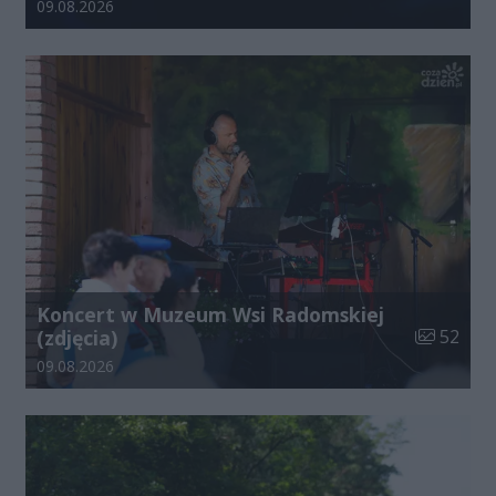
Data dodania galerii:
09.08.2026
Koncert w Muzeum Wsi Radomskiej
Liczba zdj
(zdjęcia)
52
Data dodania galerii:
09.08.2026