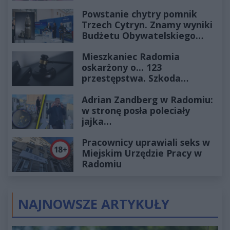
Powstanie chytry pomnik
Trzech Cytryn. Znamy wyniki
Budżetu Obywatelskiego
2027
Mieszkaniec Radomia
oskarżony o... 123
przestępstwa. Szkoda
wyceniona na ponad milion
Adrian Zandberg w Radomiu:
złotych
w stronę posła poleciały
jajka…
Pracownicy uprawiali seks w
Miejskim Urzędzie Pracy w
Radomiu
NAJNOWSZE ARTYKUŁY