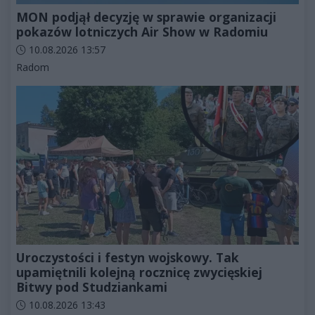
MON podjął decyzję w sprawie organizacji
pokazów lotniczych Air Show w Radomiu
Data dodania artykułu:
10.08.2026 13:57
Kategorie artykułu:
Radom
Uroczystości i festyn wojskowy. Tak
upamiętnili kolejną rocznicę zwycięskiej
Bitwy pod Studziankami
Data dodania artykułu:
10.08.2026 13:43