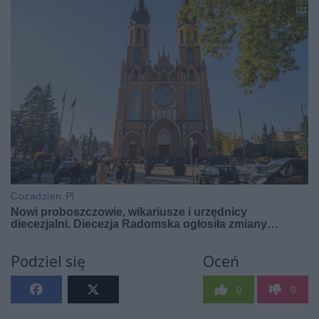
Podziel się
Oceń
0
0