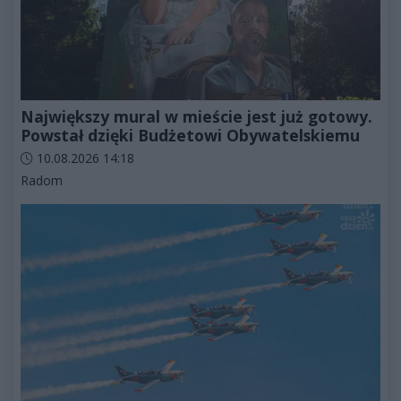
Największy mural w mieście jest już gotowy.
Powstał dzięki Budżetowi Obywatelskiemu
Data dodania artykułu:
10.08.2026 14:18
Kategorie artykułu:
Radom