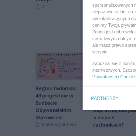
spersonalizowanych re
Autor artykułu:
ct
ulepszanie usług. Za
geolokalizacyjnych or
cenimy Twoją prywatno
Zgoda jest dobrowoln
się w lewym dolnym r
ale masz prawo sprzec
witrynie.
Zapoznaj się z poniż
internetowych. Szcze
Prywatności
i
Cookie
Region radomski –
Nowoczesny dom
49 projektów w
to nie tylko
PARTNERZY
Budżecie
fotowoltaika. Co
Obywatelskim
naprawdę decydu
Mazowsza!
o niskich
Autor artykułu:
Materiał partnera
rachunkach?