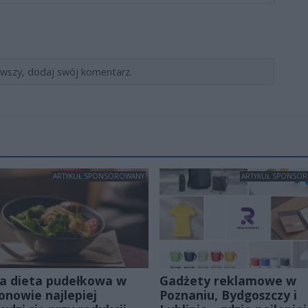
rwszy, dodaj swój komentarz.
ARTYKUŁ SPONSOROWANY
ARTYKUŁ SPONSO
a dieta pudełkowa w
Gadżety reklamowe w
onowie najlepiej
Poznaniu, Bydgoszczy i