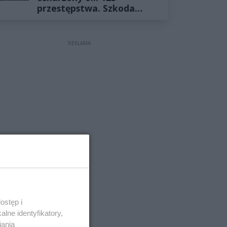
przestępstwa. Szkoda
wyceniona na ponad milion
złotych
REKLAMA
ostęp i
lne identyfikatory,
iania