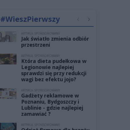
#WieszPierwszy
Poprzednie
Następne
ARTYKUŁ SPONSOROWANY
Jak światło zmienia odbiór
przestrzeni
ARTYKUŁ SPONSOROWANY
Która dieta pudełkowa w
Legionowie najlepiej
sprawdzi się przy redukcji
wagi bez efektu jojo?
ARTYKUŁ SPONSOROWANY
Gadżety reklamowe w
Poznaniu, Bydgoszczy i
Lublinie - gdzie najlepiej
zamawiać ?
ARTYKUŁ SPONSOROWANY
Odzież firmowa dla branży