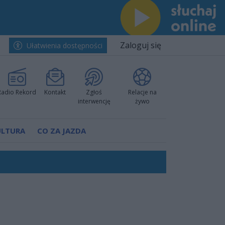
Zaloguj się
Ułatwienia dostępności
Radio Rekord
Kontakt
Zgłoś
Relacje na
interwencję
żywo
ULTURA
CO ZA JAZDA
ano umowę
Polski
 decyzję prokuratury
ów pokazali klasę
worzyć nową sportową tradycję"
ruchu