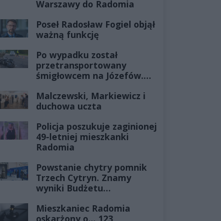
Warszawy do Radomia
Poseł Radosław Fogiel objął
ważną funkcję
Po wypadku został
przetransportowany
śmigłowcem na Józefów.
Historia mrozi krew w
Malczewski, Markiewicz i
żyłach
duchowa uczta
Policja poszukuje zaginionej
49-letniej mieszkanki
Radomia
Powstanie chytry pomnik
Trzech Cytryn. Znamy
wyniki Budżetu
Obywatelskiego 2027
Mieszkaniec Radomia
oskarżony o... 123