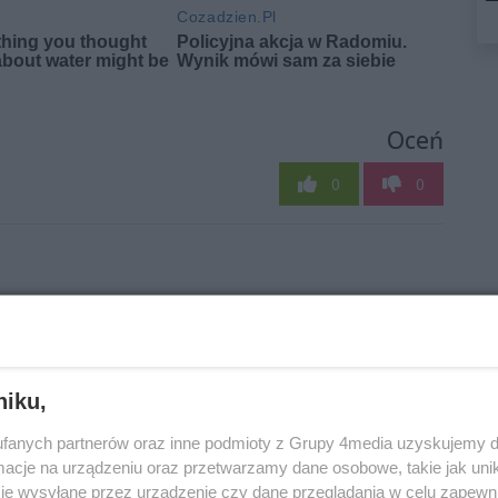
Oceń
0
0
niku,
Prof. Bukowski:
TYLKO U NAS!
fanych partnerów oraz inne podmioty z Grupy 4media uzyskujemy d
Tworzymy
cje na urządzeniu oraz przetwarzamy dane osobowe, takie jak unika
Śledztwo
je wysyłane przez urządzenie czy dane przeglądania w celu zapewn
laboratorium