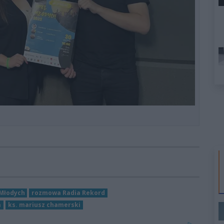
 Młodych
rozmowa Radia Rekord
a
ks. mariusz chamerski