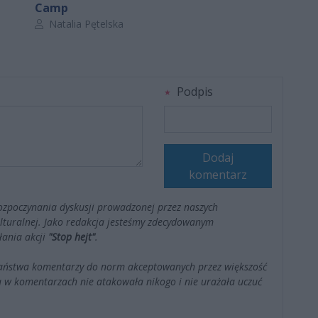
Camp
Autor artykułu:
Natalia Pętelska
Podpis
Dodaj
komentarz
ozpoczynania dyskusji prowadzonej przez naszych
kulturalnej. Jako redakcja jesteśmy zdecydowanym
łania akcji
"Stop hejt"
.
Państwa komentarzy do norm akceptowanych przez większość
 w komentarzach nie atakowała nikogo i nie urażała uczuć