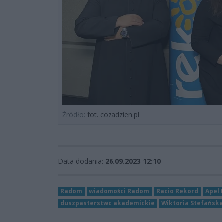
Źródło:
fot. cozadzien.pl
Data dodania:
26.09.2023 12:10
Radom
wiadomości Radom
Radio Rekord
Apel
duszpasterstwo akademickie
Wiktoria Stefańsk