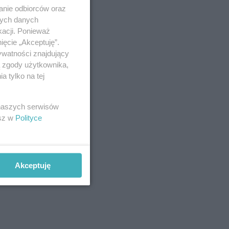
anie odbiorców oraz
nych danych
kacji. Ponieważ
ięcie „Akceptuję”.
ywatności znajdujący
ą zgody użytkownika,
 tylko na tej
 naszych serwisów
esz w
Polityce
Akceptuję