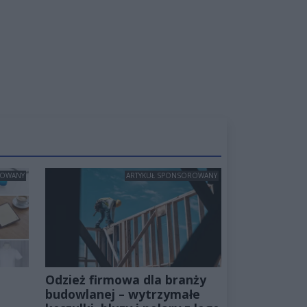
ROWANY
ARTYKUŁ SPONSOROWANY
Odzież firmowa dla branży
budowlanej – wytrzymałe