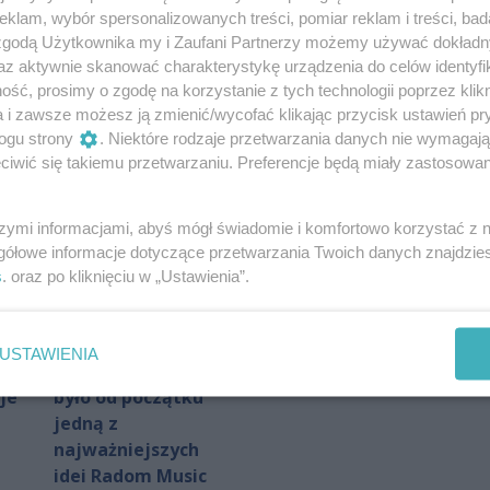
umorzone.
klam, wybór spersonalizowanych treści, pomiar reklam i treści, bad
sztucznej
Bąkiewicz
 zgodą Użytkownika my i Zaufani Partnerzy możemy używać dokład
inteligencji
oczyszczony z
az aktywnie skanować charakterystykę urządzenia do celów identyfi
Autor artykułu:
RED/KD
zarzutów. Polityk
ść, prosimy o zgodę na korzystanie z tych technologii poprzez klikn
komentuje decyzję
a i zawsze możesz ją zmienić/wycofać klikając przycisk ustawień pr
prokuratury
ogu strony
. Niektóre rodzaje przetwarzania danych nie wymagaj
Autor artykułu:
Patryk Chruślak
iwić się takiemu przetwarzaniu. Preferencje będą miały zastosowania
szymi informacjami, abyś mógł świadomie i komfortowo korzystać z
gółowe informacje dotyczące przetwarzania Twoich danych znajdzi
s
. oraz po kliknięciu w „Ustawienia”.
Arek Ostrowski:
Wielka Akcja
promowanie
Szkoła w E.Leclerc
USTAWIENIA
młodych artystów
Radom!
je
było od początku
jedną z
najważniejszych
idei Radom Music