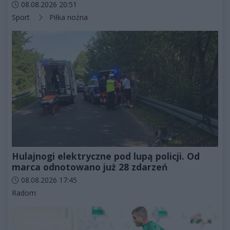
Data dodania artykułu:
08.08.2026 20:51
Kategorie artykułu:
Sport
Piłka nożna
Hulajnogi elektryczne pod lupą policji. Od
marca odnotowano już 28 zdarzeń
Data dodania artykułu:
08.08.2026 17:45
Kategorie artykułu:
Radom