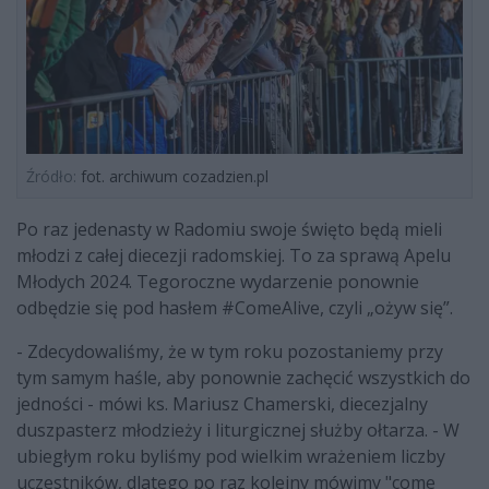
Źródło:
fot. archiwum cozadzien.pl
Po raz jedenasty w Radomiu swoje święto będą mieli
młodzi z całej diecezji radomskiej. To za sprawą Apelu
Młodych 2024. Tegoroczne wydarzenie ponownie
odbędzie się pod hasłem #ComeAlive, czyli „ożyw się”.
- Zdecydowaliśmy, że w tym roku pozostaniemy przy
tym samym haśle, aby ponownie zachęcić wszystkich do
jedności - mówi ks. Mariusz Chamerski, diecezjalny
duszpasterz młodzieży i liturgicznej służby ołtarza. - W
ubiegłym roku byliśmy pod wielkim wrażeniem liczby
uczestników, dlatego po raz kolejny mówimy "come