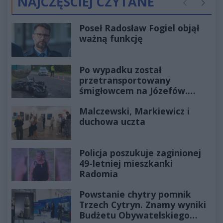
NAJCZĘŚCIEJ CZYTANE
Poprzednie
Następ
Poseł Radosław Fogiel objął
ważną funkcję
Po wypadku został
przetransportowany
śmigłowcem na Józefów.
Historia mrozi krew w żyłach
Malczewski, Markiewicz i
duchowa uczta
Policja poszukuje zaginionej
49-letniej mieszkanki
Radomia
Powstanie chytry pomnik
Trzech Cytryn. Znamy wyniki
Budżetu Obywatelskiego