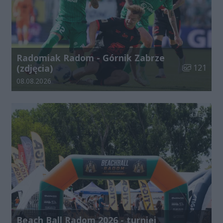
Radomiak Radom - Górnik Zabrze
Liczba zdjęć
(zdjęcia)
121
Data dodania galerii:
08.08.2026
Beach Ball Radom 2026 - turniej