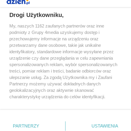
REKLAMA
Drogi Użytkowniku,
My, naszych 1162 zaufanych partnerów oraz inne
podmioty z Grupy 4media uzyskujemy dostęp i
przechowujemy informacje na urządzeniu oraz
przetwarzamy dane osobowe, takie jak unikalne
identyfikatory, standardowe informacje wysyłane przez
urządzenie czy dane przeglądania w celu zapewniania
spersonalizowanych reklam, wybór spersonalizowanych
Redakcja
Reklama
Prywatność
Praca Łódź
treści, pomiar reklam i treści, badanie odbiorców oraz
the:protocol
ulepszanie usług. Za zgodą Użytkownika my i Zaufani
Partnerzy możemy używać dokładnych danych
geolokalizacyjnych oraz aktywnie skanować
charakterystykę urządzenia do celów identyfikacji.
Ponieważ cenimy Twoją prywatność, prosimy o zgodę na
Szukaj
korzystanie z tych technologii poprzez kliknięcie
„Akceptuję”. Zgoda jest dobrowolna i zawsze możesz ją
zmienić/wycofać klikając przycisk ustawień prywatności
Facebook.com
Youtube.com
PARTNERZY
USTAWIENIA
znajdujący się w lewym dolnym rogu strony
. Niektóre