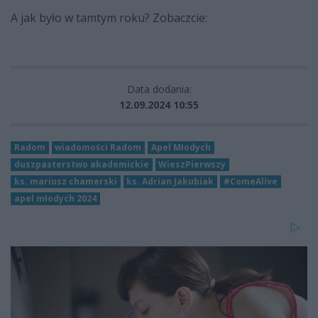
A jak było w tamtym roku? Zobaczcie:
Data dodania:
12.09.2024 10:55
Radom
wiadomości Radom
Apel Młodych
duszpasterstwo akademickie
WieszPierwszy
ks. mariusz chamerski
ks. Adrian Jakubiak
#ComeAlive
apel młodych 2024