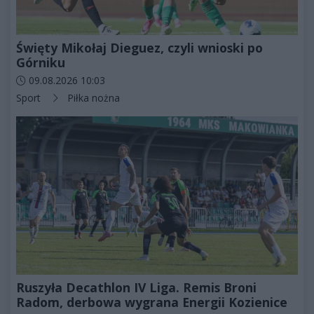
Święty Mikołaj Dieguez, czyli wnioski po
Górniku
Data dodania artykułu:
09.08.2026 10:03
Kategorie artykułu:
Sport
Piłka nożna
Ruszyła Decathlon IV Liga. Remis Broni
Radom, derbowa wygrana Energii Kozienice