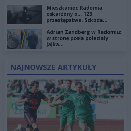
2027
Mieszkaniec Radomia
oskarżony o... 123
przestępstwa. Szkoda
wyceniona na ponad milion
Adrian Zandberg w Radomiu:
złotych
w stronę posła poleciały
jajka…
NAJNOWSZE ARTYKUŁY