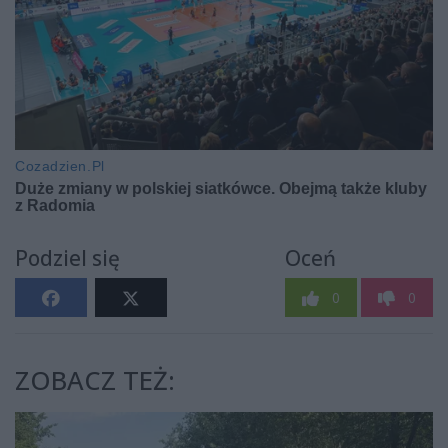
Podziel się
Oceń
0
0
ZOBACZ TEŻ: