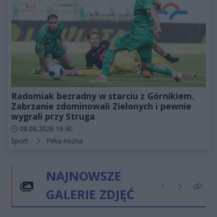
Radomiak bezradny w starciu z Górnikiem.
Zabrzanie zdominowali Zielonych i pewnie
wygrali przy Struga
Data dodania artykułu:
08.08.2026 16:40
Kategorie artykułu:
Sport
Piłka nożna
NAJNOWSZE
GALERIE ZDJĘĆ
Poprzednie
Następne
Kliknij