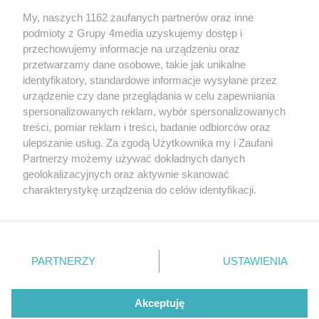
My, naszych 1162 zaufanych partnerów oraz inne
podmioty z Grupy 4media uzyskujemy dostęp i
przechowujemy informacje na urządzeniu oraz
przetwarzamy dane osobowe, takie jak unikalne
identyfikatory, standardowe informacje wysyłane przez
urządzenie czy dane przeglądania w celu zapewniania
spersonalizowanych reklam, wybór spersonalizowanych
Redakcja
Reklama
Prywatność
Praca Łódź
treści, pomiar reklam i treści, badanie odbiorców oraz
the:protocol
ulepszanie usług. Za zgodą Użytkownika my i Zaufani
Partnerzy możemy używać dokładnych danych
geolokalizacyjnych oraz aktywnie skanować
charakterystykę urządzenia do celów identyfikacji.
Ponieważ cenimy Twoją prywatność, prosimy o zgodę na
Szukaj
korzystanie z tych technologii poprzez kliknięcie
„Akceptuję”. Zgoda jest dobrowolna i zawsze możesz ją
zmienić/wycofać klikając przycisk ustawień prywatności
Facebook.com
Youtube.com
PARTNERZY
USTAWIENIA
znajdujący się w lewym dolnym rogu strony
. Niektóre
rodzaje przetwarzania danych nie wymagają zgody
użytkownika, ale masz prawo sprzeciwić się takiemu
Akceptuję
przetwarzaniu. Preferencje będą miały zastosowania tylko