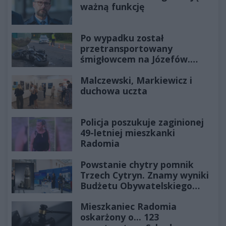
ważną funkcję
Po wypadku został
przetransportowany
śmigłowcem na Józefów.
Historia mrozi krew w żyłach
Malczewski, Markiewicz i
duchowa uczta
Policja poszukuje zaginionej
49-letniej mieszkanki
Radomia
Powstanie chytry pomnik
Trzech Cytryn. Znamy wyniki
Budżetu Obywatelskiego
2027
Mieszkaniec Radomia
oskarżony o... 123