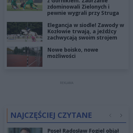
z Górnikiem. Zabrzanie
zdominowali Zielonych i
pewnie wygrali przy Struga
Elegancja w siodle! Zawody w
Kozłowie trwają, a jeźdźcy
zachwycają swoim strojem
Nowe boisko, nowe
możliwości
REKLAMA
NAJCZĘŚCIEJ CZYTANE
Poprzednie
Następ
Poseł Radosław Fogiel objął