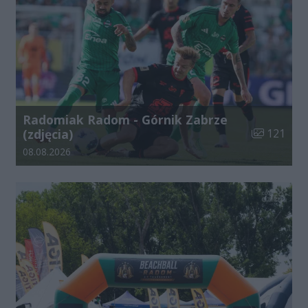
Radomiak Radom - Górnik Zabrze
Liczba zdjęć
(zdjęcia)
121
Data dodania galerii:
08.08.2026