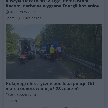
Ruszyła Decathlon IV Liga. Remis Broni
Radom, derbowa wygrana Energii Kozienice
Data dodania artykułu:
08.08.2026 20:51
Kategorie artykułu:
Sport
Piłka nożna
Hulajnogi elektryczne pod lupą policji. Od
marca odnotowano już 28 zdarzeń
Data dodania artykułu:
08.08.2026 17:45
Kategorie artykułu:
Radom