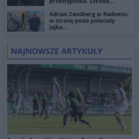
przestępstwa. Szkoda
wyceniona na ponad milion
Adrian Zandberg w Radomiu:
złotych
w stronę posła poleciały
jajka…
NAJNOWSZE ARTYKUŁY