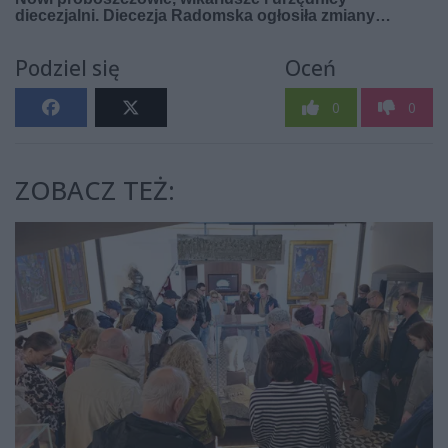
Podziel się
Oceń
0
0
ZOBACZ TEŻ: