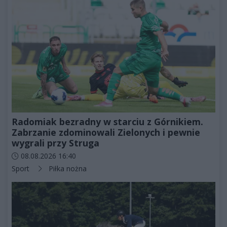
Radomiak bezradny w starciu z Górnikiem.
Zabrzanie zdominowali Zielonych i pewnie
wygrali przy Struga
Data dodania artykułu:
08.08.2026 16:40
Kategorie artykułu:
Sport
Piłka nożna