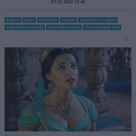
07.03.2022 13:49
Region
pożar
Kozienice
klasyki
wiadomości region
zabytkowe pojazdy
kępa wólczyńska
charytatywny zlot