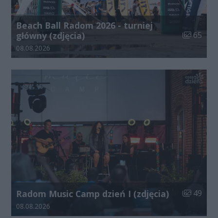
Beach Ball Radom 2026 - turniej
Liczba zdj
główny (zdjęcia)
65
Data dodania galerii:
08.08.2026
Liczba zdj
Radom Music Camp dzień I (zdjęcia)
49
Data dodania galerii:
08.08.2026