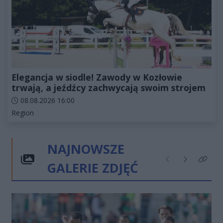
Elegancja w siodle! Zawody w Kozłowie
trwają, a jeźdźcy zachwycają swoim strojem
Data dodania artykułu:
08.08.2026 16:00
Kategorie artykułu:
Region
NAJNOWSZE
GALERIE ZDJĘĆ
Poprzednie
Następne
Kliknij