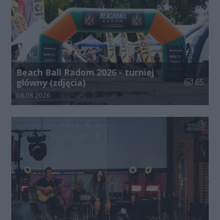
Beach Ball Radom 2026 - turniej
Liczba zdj
główny (zdjęcia)
65
Data dodania galerii:
08.08.2026