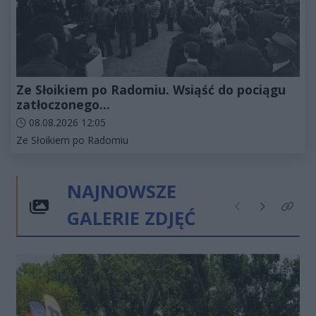
Ze Słoikiem po Radomiu. Wsiąść do pociągu
zatłoczonego...
Data dodania artykułu:
08.08.2026 12:05
Kategorie artykułu:
Ze Słoikiem po Radomiu
NAJNOWSZE
GALERIE ZDJĘĆ
Poprzednie
Następne
Kliknij