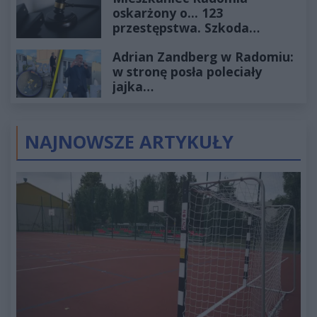
oskarżony o... 123
przestępstwa. Szkoda
wyceniona na ponad milion
Adrian Zandberg w Radomiu:
złotych
w stronę posła poleciały
jajka…
NAJNOWSZE ARTYKUŁY