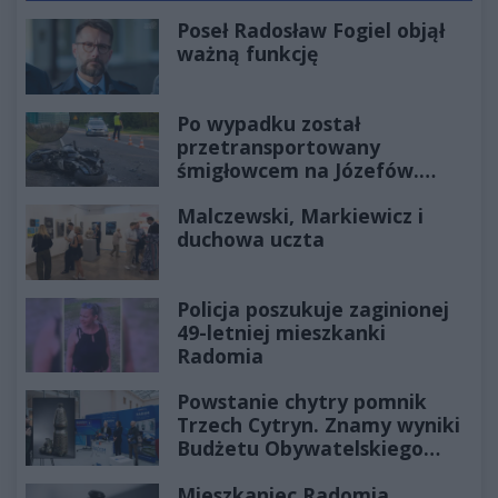
Poseł Radosław Fogiel objął
ważną funkcję
Po wypadku został
przetransportowany
śmigłowcem na Józefów.
Historia mrozi krew w żyłach
Malczewski, Markiewicz i
duchowa uczta
Policja poszukuje zaginionej
49-letniej mieszkanki
Radomia
Powstanie chytry pomnik
Trzech Cytryn. Znamy wyniki
Budżetu Obywatelskiego
2027
Mieszkaniec Radomia