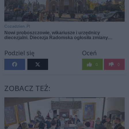
Podziel się
Oceń
0
0
ZOBACZ TEŻ: