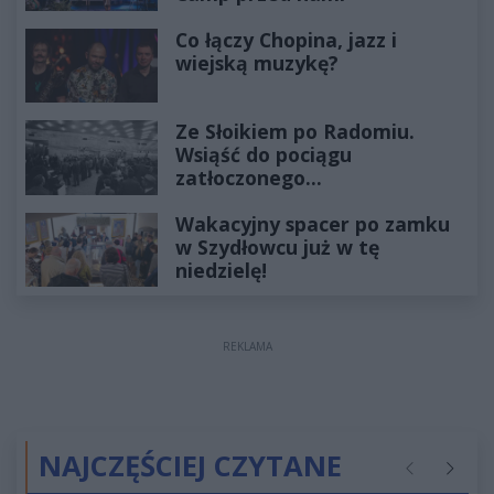
Co łączy Chopina, jazz i
wiejską muzykę?
Ze Słoikiem po Radomiu.
Wsiąść do pociągu
zatłoczonego...
Wakacyjny spacer po zamku
w Szydłowcu już w tę
niedzielę!
REKLAMA
NAJCZĘŚCIEJ CZYTANE
Poprzednie
Następ