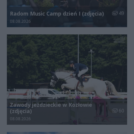
Liczba zdj
Radom Music Camp dzień I (zdjęcia)
49
Data dodania galerii:
08.08.2026
Zawody jeździeckie w Kozłowie
Liczba zdj
(zdjęcia)
60
Data dodania galerii:
08.08.2026