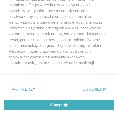
podmioty z Grupy 4media uzyskujemy dostęp i
przechowujemy informacje na urządzeniu oraz
przetwarzamy dane osobowe, takie jak unikalne
identyfikatory, standardowe informacje wysyłane przez
urządzenie czy dane przeglądania w celu zapewniania
spersonalizowanych reklam, wybór spersonalizowanych
Redakcja
Reklama
Prywatność
Praca Łódź
treści, pomiar reklam i treści, badanie odbiorców oraz
the:protocol
ulepszanie usług. Za zgodą Użytkownika my i Zaufani
Partnerzy możemy używać dokładnych danych
geolokalizacyjnych oraz aktywnie skanować
charakterystykę urządzenia do celów identyfikacji.
Ponieważ cenimy Twoją prywatność, prosimy o zgodę na
Szukaj
korzystanie z tych technologii poprzez kliknięcie
„Akceptuję”. Zgoda jest dobrowolna i zawsze możesz ją
zmienić/wycofać klikając przycisk ustawień prywatności
Facebook.com
Youtube.com
PARTNERZY
USTAWIENIA
znajdujący się w lewym dolnym rogu strony
. Niektóre
rodzaje przetwarzania danych nie wymagają zgody
użytkownika, ale masz prawo sprzeciwić się takiemu
Akceptuję
przetwarzaniu. Preferencje będą miały zastosowania tylko
na tej witrynie.
CMS portalu
przygotowany przez