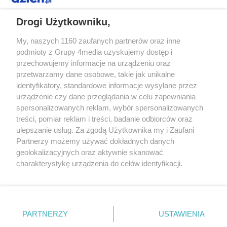
REKLAMA
Drogi Użytkowniku,
My, naszych 1160 zaufanych partnerów oraz inne
podmioty z Grupy 4media uzyskujemy dostęp i
przechowujemy informacje na urządzeniu oraz
przetwarzamy dane osobowe, takie jak unikalne
identyfikatory, standardowe informacje wysyłane przez
urządzenie czy dane przeglądania w celu zapewniania
spersonalizowanych reklam, wybór spersonalizowanych
Redakcja
Reklama
Prywatność
Praca Łódź
treści, pomiar reklam i treści, badanie odbiorców oraz
the:protocol
ulepszanie usług. Za zgodą Użytkownika my i Zaufani
Partnerzy możemy używać dokładnych danych
geolokalizacyjnych oraz aktywnie skanować
charakterystykę urządzenia do celów identyfikacji.
Ponieważ cenimy Twoją prywatność, prosimy o zgodę na
Szukaj
korzystanie z tych technologii poprzez kliknięcie
„Akceptuję”. Zgoda jest dobrowolna i zawsze możesz ją
zmienić/wycofać klikając przycisk ustawień prywatności
Facebook.com
Youtube.com
PARTNERZY
USTAWIENIA
znajdujący się w lewym dolnym rogu strony
. Niektóre