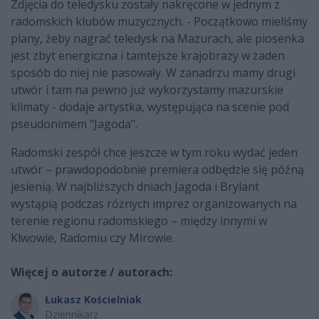
Zdjęcia do teledysku zostały nakręcone w jednym z
radomskich klubów muzycznych.
- Początkowo mieliśmy
plany, żeby nagrać teledysk na Mazurach, ale piosenka
jest zbyt energiczna i tamtejsze krajobrazy w żaden
sposób do niej nie pasowały. W zanadrzu mamy drugi
utwór i tam na pewno już wykorzystamy mazurskie
klimaty - dodaje artystka, występująca na scenie pod
pseudonimem "Jagoda".
Radomski zespół chce jeszcze w tym roku wydać jeden
utwór – prawdopodobnie premiera odbędzie się późną
jesienią. W najbliższych dniach Jagoda i Brylant
wystąpią podczas różnych imprez organizowanych na
terenie regionu radomskiego – między innymi w
Klwowie, Radomiu czy Mirowie.
Więcej o autorze / autorach:
Łukasz Kościelniak
Dziennikarz