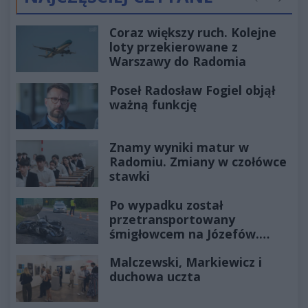
Poprzednie
Następ
Coraz większy ruch. Kolejne
loty przekierowane z
Warszawy do Radomia
Poseł Radosław Fogiel objął
ważną funkcję
Znamy wyniki matur w
Radomiu. Zmiany w czołówce
stawki
Po wypadku został
przetransportowany
śmigłowcem na Józefów.
Historia mrozi krew w żyłach
Malczewski, Markiewicz i
duchowa uczta