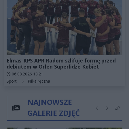
Elmas-KPS APR Radom szlifuje formę przed
debiutem w Orlen Superlidze Kobiet
Data dodania artykułu:
06.08.2026 13:21
Kategorie artykułu:
Sport
Piłka ręczna
NAJNOWSZE
GALERIE ZDJĘĆ
Poprzednie
Następne
Kliknij