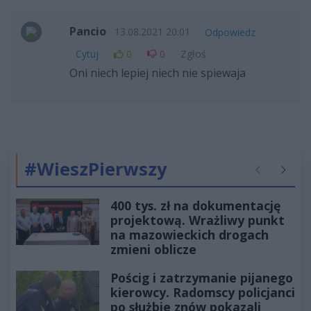
Pancio
13.08.2021 20:01
Odpowiedz
Cytuj
0
0
Zgłoś
Oni niech lepiej niech nie spiewaja
#WieszPierwszy
Poprzednie
Następ
400 tys. zł na dokumentację
projektową. Wrażliwy punkt
na mazowieckich drogach
zmieni oblicze
Pościg i zatrzymanie pijanego
kierowcy. Radomscy policjanci
po służbie znów pokazali