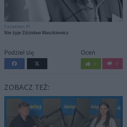
Podziel się
Oceń
0
0
ZOBACZ TEŻ: