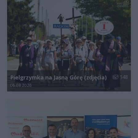
Liczba zdjęć
Pielgrzymka na Jasną Górę (zdjęcia)
148
Data dodania galerii:
06.08.2026