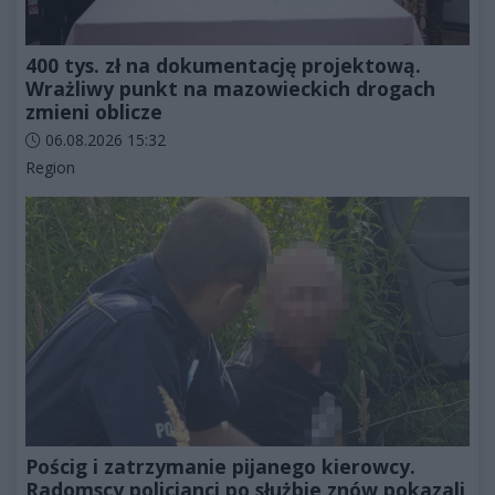
400 tys. zł na dokumentację projektową.
Wrażliwy punkt na mazowieckich drogach
zmieni oblicze
Data dodania artykułu:
06.08.2026 15:32
Kategorie artykułu:
Region
Pościg i zatrzymanie pijanego kierowcy.
Radomscy policjanci po służbie znów pokazali