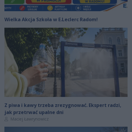
Wielka Akcja Szkoła w E.Leclerc Radom!
Z piwa i kawy trzeba zrezygnować. Ekspert radzi,
jak przetrwać upalne dni
Autor artykułu:
Maciej Ławrynowicz