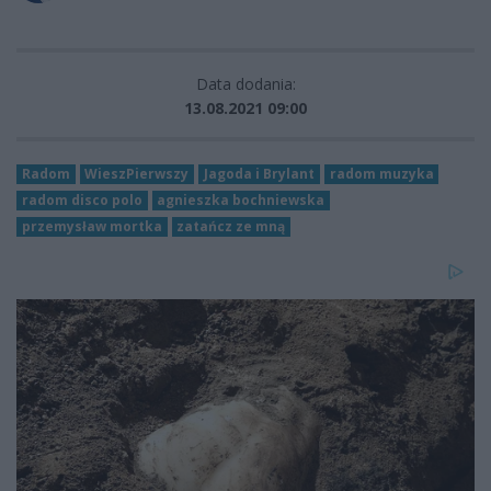
Data dodania:
13.08.2021 09:00
Radom
WieszPierwszy
Jagoda i Brylant
radom muzyka
radom disco polo
agnieszka bochniewska
przemysław mortka
zatańcz ze mną