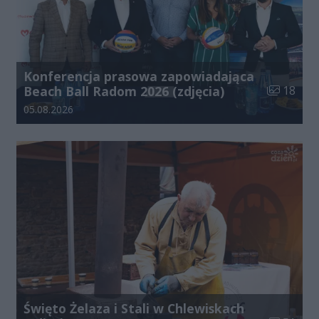
Konferencja prasowa zapowiadająca
Liczba zdj
Beach Ball Radom 2026 (zdjęcia)
18
Data dodania galerii:
05.08.2026
Święto Żelaza i Stali w Chlewiskach