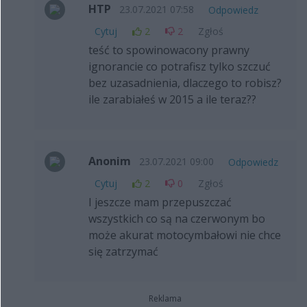
HTP
23.07.2021 07:58
Odpowiedz
Cytuj
2
2
Zgłoś
teść to spowinowacony prawny
ignorancie co potrafisz tylko szczuć
bez uzasadnienia, dlaczego to robisz?
ile zarabiałeś w 2015 a ile teraz??
Anonim
23.07.2021 09:00
Odpowiedz
Cytuj
2
0
Zgłoś
I jeszcze mam przepuszczać
wszystkich co są na czerwonym bo
może akurat motocymbałowi nie chce
się zatrzymać
Reklama