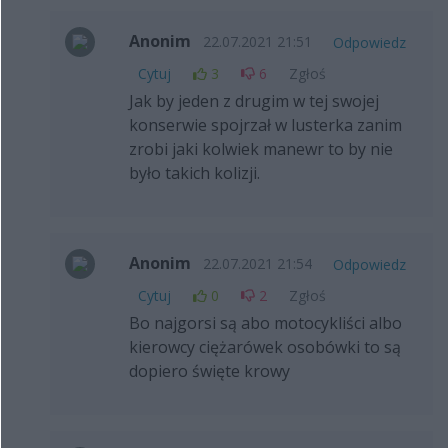
Anonim
22.07.2021 21:51
Odpowiedz
Cytuj
3
6
Zgłoś
Jak by jeden z drugim w tej swojej
konserwie spojrzał w lusterka zanim
zrobi jaki kolwiek manewr to by nie
było takich kolizji.
Anonim
22.07.2021 21:54
Odpowiedz
Cytuj
0
2
Zgłoś
Bo najgorsi są abo motocykliści albo
kierowcy ciężarówek osobówki to są
dopiero święte krowy