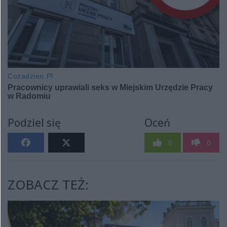
Podziel się
Oceń
0
0
ZOBACZ TEŻ: