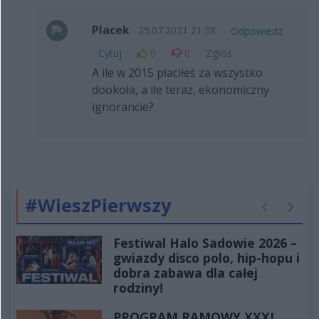
Placek
25.07.2021 21:38
Odpowiedz
Cytuj
0
0
Zgłoś
A ile w 2015 płaciłeś za wszystko
dookoła, a ile teraz, ekonomiczny
ignorancie?
#WieszPierwszy
Poprzednie
Następ
Festiwal Halo Sadowie 2026 –
gwiazdy disco polo, hip-hopu i
dobra zabawa dla całej
rodziny!
PROGRAM RAMOWY XXXI