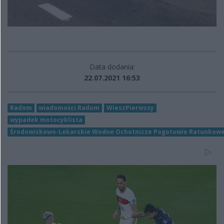
Data dodania:
22.07.2021 16:53
Radom
wiadomości Radom
WieszPierwszy
wypadek motocyklista
Środowiskowo-Lekarskie Wodne Ochotnicze Pogotowie Ratunkow