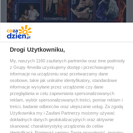
Festiwal Halo Sadowie 2026 – gwiazdy disco
polo, hip-hopu i dobra zabawa dla całej
Drogi Użytkowniku,
rodziny!
My, naszych 1160 zaufanych partnerów oraz inne podmioty
Data dodania artykułu:
05.08.2026 16:21
z Grupy 4media uzyskujemy dostęp i przechowujemy
Kategorie artykułu:
Kultura
informacje na urządzeniu oraz przetwarzamy dane
osobowe, takie jak unikalne identyfikatory, standardowe
informacje wysyłane przez urządzenie czy dane
przeglądania w celu zapewniania spersonalizowanych
reklam, wybór spersonalizowanych treści, pomiar reklam i
treści, badanie odbiorców oraz ulepszanie usług. Za zgodą
Użytkownika my i Zaufani Partnerzy możemy używać
dokładnych danych geolokalizacyjnych oraz aktywnie
skanować charakterystykę urządzenia do celów
identyfikacji. Ponieważ cenimy Twoją prywatność, prosimy