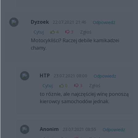
Dyzoek
22.07.2021 21:46
Odpowiedz
Cytuj
4
3
Zgłoś
Motocykliści? Raczej debile kamikadzei
chamy.
HTP
23.07.2021 08:00
Odpowiedz
Cytuj
0
3
Zgłoś
to róznie, ale najczęściej winę ponoszą
kierowcy samochodów jednak.
Anonim
23.07.2021 08:55
Odpowiedz