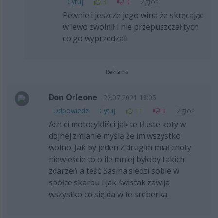
Cytuj
3
0
Zgłoś
Pewnie i jeszcze jego wina że skręcając
w lewo zwolnił i nie przepuszczał tych
co go wyprzedzali.
Reklama
Don Orleone
22.07.2021 18:05
Odpowiedz
Cytuj
11
9
Zgłoś
Ach ci motocykliści jak te tłuste koty w
dojnej zmianie myślą że im wszystko
wolno. Jak by jeden z drugim miał cnoty
niewieście to o ile mniej byłoby takich
zdarzeń a teść Sasina siedzi sobie w
spółce skarbu i jak świstak zawija
wszystko co się da w te sreberka.