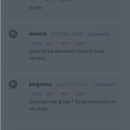
motór
Anonim
23.07.2021 08:29
Odpowiedz
Cytuj
1
0
Zgłoś
śpieszył się albowiem trumny mają
zdrożeć
biegunka-
22.07.2021 22:50
Odpowiedz
Cytuj
3
0
Zgłoś
Dlaczego tak gnają ? Bo poniżej setki im
nie staje.