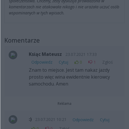
społeczeństwa. Chcemy, żeby dyskusja prowadzona w
komentarzach nie atakowała nikogo i nie urażała uczuć osób
wspominanych w tych wpisach.
Komentarze
Ksiąc Mateusz
23.07.2021 17:33
Odpowiedz
Cytuj
0
1
Zgłoś
Znam to miejsce. Jest tam nakaz jazdy
prosto więc wina ewidentnie kierowcy
samochodu. Amen
Reklama
:)
23.07.2021 10:21
Odpowiedz
Cytuj
0
0
Zgłoś