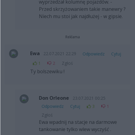
wyprzedzał kolumnę pojazdów. -
Przed skrzyżowaniem takie manewry ?
Niech mu stoi jak najdłużej - w gipsie.
Reklama
Ewa
22.07.2021 22:29
Odpowiedz
Cytuj
1
2
Zgłoś
Ty bolszewiku !
Don Orleone
23.07.2021 00:25
Odpowiedz
Cytuj
3
1
Zgłoś
Ewa wpadnij na stacje na darmowe
tankowanie tylko wlew wyczyść .