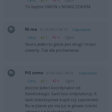
To będzie OMON z NOWICZOKIEM
Ni ma
01.05.2021 06:13
Odpowiedz
Cytuj
1
4
Zgłoś
Skoro jeden to gdzie jest drugi i trzeci
czwarty. Tak dla porównania.
PiS zomo
01.05.2021 06:10
Odpowiedz
Cytuj
1
6
Zgłoś
Jeszcze jeden koordynator od
Kamińskiego. Sami koo ordynatorzy. A
laski teleskopowe kupili czy zapomnieli.
Bo w planie pis ma już w głowie ścieżki
zdrowia z paralizatorami