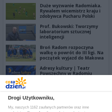
Duże wyzwanie Radomiaka.
Rywalem wicemistrz kraju i
zdobywca Pucharu Polski
Prof. Bukowski: Tworzymy
laboratorium sztucznej
inteligencji
Broń Radom rozpoczyna
walkę o powrót do III ligi. Na
początek wyjazd do Makowa
Adresy kultury | Teatr
Powszechny w Radomiu
REKLAMA
Drogi Użytkowniku,
My, naszych 1162 zaufanych partnerów oraz inne