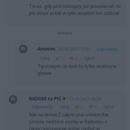
Teraz, gdy potrzebujący już poumierali, to
pis może sobie w tyłki wsadzić ten oddział
Reklama
Anonim
02.05.2021 19:01
Odpowiedz
Cytuj
0
2
Zgłoś
Tęczowym cio tom to tylko analiza w
głowie
RADOM to PIS ✈
01.05.2021 09:09
Odpowiedz
Cytuj
2
0
Zgłoś
Nie na temat.Z całym szacunkiem.Ale
proszę niektóre osoby w Radomiu o
nieprzypisywanie sobie zasług,w