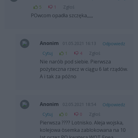
5
1
Zgłoś
POwcom opadła szczęka,,,,,
Anonim
01.05.2021 16:13
Odpowiedz
Cytuj
1
4
Zgłoś
Nie narób pod siebie. Pierwsza
pożyteczna rzecz w ciągu 6 lat rządów.
A i tak za późno
Anonim
02.05.2021 18:54
Odpowiedz
Cytuj
0
0
Zgłoś
Pierwsza ???? Lotnisko. Aleja wojska,
kolejowa òsemka zablokowana na 10
lat przez PO kwatera WOT,Enea,