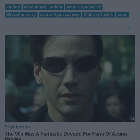
Radom
wiadomości Radom
Artur Standowicz
WieszPierwszy
szpital tymczasowy
Andrzej Cieślik
oiom