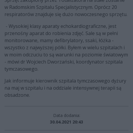
Sprzęt zakupiony przez Totalizatora na stałe zostanie
w Radomskim Szpitalu Specjalistycznym. Oprócz 20
respiratorów znajduje się dużo nowoczesnego sprzętu.
- Wysokiej klasy aparaty echokardiograficzne, jest
przenośny aparat do robienia zdjęć. Sale są w pełni
monitorowane, mamy defibrylatory, ssaki, łóżka -
wszystko z najwyższej półki. Byłem w wielu szpitalach i
w moim odczuciu to są warunki na poziomie światowym
- mówi dr Wojciech Dworzański, koordynator szpitala
tymczasowego.
Jak informuje kierownik szpitala tymczasowego dyżury
na maj w szpitalu i na oddziale intensywnej terapii są
obsadzone.
Data dodania:
30.04.2021 20:43