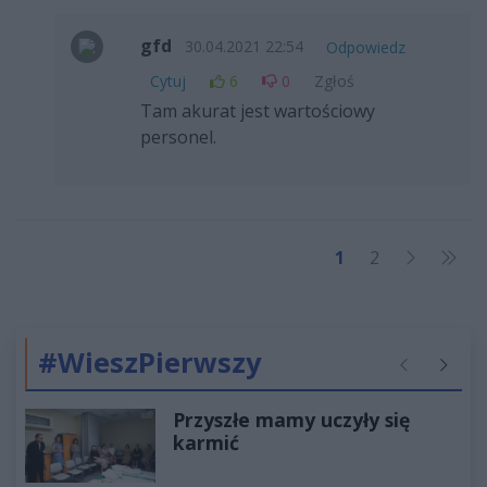
gfd
30.04.2021 22:54
Odpowiedz
Cytuj
6
0
Zgłoś
Tam akurat jest wartościowy
personel.
1
2
#WieszPierwszy
Poprzednie
Następ
Przyszłe mamy uczyły się
karmić