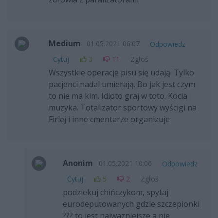
Medium
01.05.2021 06:07
Odpowiedz
Cytuj
3
11
Zgłoś
Wszystkie operacje pisu się udają. Tylko
pacjenci nadal umierają. Bo jak jest czym
to nie ma kim. Idioto graj w toto. Kocia
muzyka. Totalizator sportowy wyścigi na
Firlej i inne cmentarze organizuje
Anonim
01.05.2021 10:06
Odpowiedz
Cytuj
5
2
Zgłoś
podziekuj chińczykom, spytaj
eurodeputowanych gdzie szczepionki
??? to jest najwazniejsze a nie