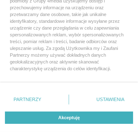
podmioty z Grupy 4media uzyskujemy dostęp i
przechowujemy informacje na urządzeniu oraz
NAJCZĘŚCIEJ CZYTANE
przetwarzamy dane osobowe, takie jak unikalne
Poprzednie
Następ
identyfikatory, standardowe informacje wysyłane przez
urządzenie czy dane przeglądania w celu zapewniania
Coraz większy ruch. Kolejne
spersonalizowanych reklam, wybór spersonalizowanych
loty przekierowane z
treści, pomiar reklam i treści, badanie odbiorców oraz
Warszawy do Radomia
ulepszanie usług. Za zgodą Użytkownika my i Zaufani
Poseł Radosław Fogiel objął
Partnerzy możemy używać dokładnych danych
ważną funkcję
geolokalizacyjnych oraz aktywnie skanować
charakterystykę urządzenia do celów identyfikacji.
Ponieważ cenimy Twoją prywatność, prosimy o zgodę na
Po wypadku został
korzystanie z tych technologii poprzez kliknięcie
przetransportowany
„Akceptuję”. Zgoda jest dobrowolna i zawsze możesz ją
śmigłowcem na Józefów.
zmienić/wycofać klikając przycisk ustawień prywatności
PARTNERZY
USTAWIENIA
Historia mrozi krew w żyłach
znajdujący się w lewym dolnym rogu strony
. Niektóre
Malczewski, Markiewicz i
rodzaje przetwarzania danych nie wymagają zgody
duchowa uczta
użytkownika, ale masz prawo sprzeciwić się takiemu
Akceptuję
przetwarzaniu. Preferencje będą miały zastosowania tylko
na tej witrynie.
Policja poszukuje zaginionej