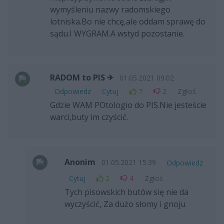
wymyśleniu nazwy radomskiego
lotniska.Bo nie chcę,ale oddam sprawę do
sądu.I WYGRAM.A wstyd pozostanie.
RADOM to PIS ✈
01.05.2021 09:02
Odpowiedz
Cytuj
7
2
Zgłoś
Gdzie WAM POtologio do PIS.Nie jesteście
warci,buty im czyścić.
Anonim
01.05.2021 15:39
Odpowiedz
Cytuj
2
4
Zgłoś
Tych pisowskich butów się nie da
wyczyścić, Za dużo słomy i gnoju