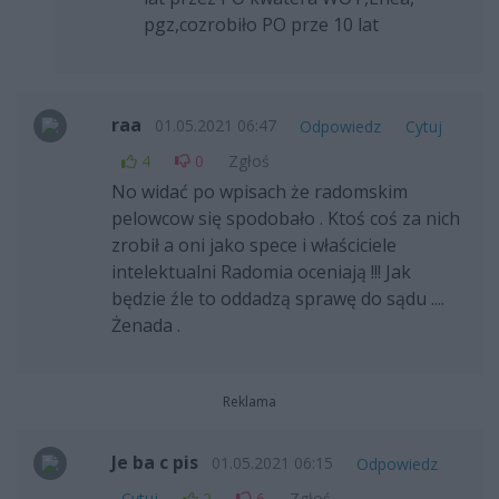
pgz,cozrobiło PO prze 10 lat
raa
01.05.2021 06:47
Odpowiedz
Cytuj
4
0
Zgłoś
No widać po wpisach że radomskim
pelowcow się spodobało . Ktoś coś za nich
zrobił a oni jako spece i właściciele
intelektualni Radomia oceniają !!! Jak
będzie źle to oddadzą sprawę do sądu ....
Żenada .
Reklama
Je ba c pis
01.05.2021 06:15
Odpowiedz
Cytuj
2
6
Zgłoś